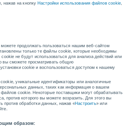
е, нажав на кнопку
Настройки использования файлов cookie
,
+33°
+18°
+34°
+33°
+32°
Таблица
+18°
Villel
+18°
+18°
enza
Garbajosa
Maranchón
но можете продолжать пользоваться нашим веб-сайтом
+34°
становлены только те файлы cookie, которые необходимы
+18°
+35°
 cookie не будут использоваться для анализа действий или
+33°
Молина-де-
+19°
+17°
Арагон
ко вы сможете просматривать общую
entes
Pobo из
установки cookie и воспользоваться доступом к нашему
+32°
Дуэньяса
+33°
+18°
+19°
Вильянуэва-
де-Alcorón
Поведа-де-
+30°
cookie, уникальные идентификаторы или аналогичные
+35°
ла-Сьерра
+18°
+19°
 персональных данных, таких как информация о вашем
+36°
Orea
Сальмерон
ы файлов cookie. Некоторые поставщики могут обрабатывать
+20°
а, против которого вы можете возразить. Для этого вы
ть против обработки данных, нажав «
Настроить
» или
йте.
ющим образом: