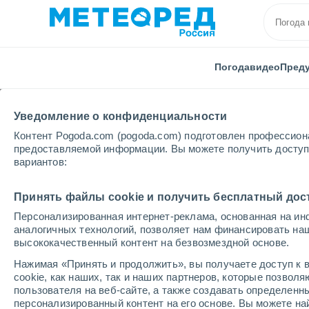
Погода
видео
Пред
Уведомление о конфиденциальности
Контент Pogoda.com (pogoda.com) подготовлен профессион
предоставляемой информации. Вы можете получить доступ 
вариантов:
Главная
Испания
Кастилия–Ла-Манча
Прови
Принять файлы cookie и получить бесплатный дос
Персонализированная интернет-реклама, основанная на ин
Погода в провинции 
аналогичных технологий, позволяет нам финансировать на
высококачественный контент на безвозмездной основе.
Нажимая «Принять и продолжить», вы получаете доступ к в
cегодня, 6 августа
Весь день
символ
cookie, как наших, так и наших партнеров, которые позвол
пользователя на веб-сайте, а также создавать определенн
персонализированный контент на его основе. Вы можете 