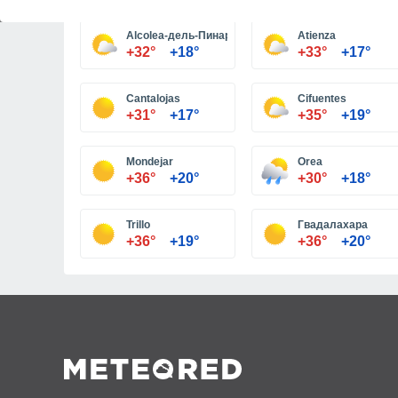
Alcolea-дель-Пинар
Atienza
+32°
+18°
+33°
+17°
Cantalojas
Cifuentes
+31°
+17°
+35°
+19°
Mondejar
Orea
+36°
+20°
+30°
+18°
Trillo
Гвадалахара
+36°
+19°
+36°
+20°