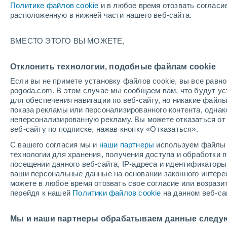
Политике файлов cookie
и в любое время отозвать согласи
+31°
расположенную в нижней части нашего веб-сайта.
+33°
+17°
+17°
Cantalojas
Atienza
+31°
ВМЕСТО ЭТОГО ВЫ МОЖЕТЕ,
+18°
Кардосо де-
Sigu
ла-Сьерра
+34°
+34°
Отклонить технологии, подобные файлам cookie
+18°
+19°
Enmedio
Если вы не примете установку файлов cookie, вы все рав
Cendejas
Расчеты
pogoda.com. В этом случае мы сообщаем вам, что будут у
+35°
для обеспечения навигации по веб-сайту, но никакие файлы
+35°
+20°
показа рекламы или персонализированного контента, одна
+19°
Строительство
Cifu
неперсонализированную рекламу. Вы можете отказаться от 
Caraquiz
Brihuega
веб-сайту по подписке, нажав кнопку «Отказаться».
+36°
+20°
С вашего согласия мы и
наши партнеры
используем файлы 
Гвадалахара
+36°
+20°
технологии для хранения, получения доступа и обработки
Tendilla
посещении данного веб-сайта, IP-адреса и идентификатор
ваши персональные данные на основании законного интерес
Sacedón
можете в любое время отозвать свое согласие или возрази
+36°
перейдя к нашей
Политики файлов cookie
на данном веб-са
+20°
Mondejar
+36°
Мы и наши партнеры обрабатываем данные следу
+21°