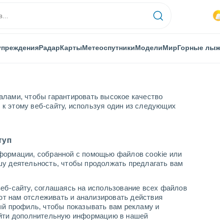
упреждения
Радар
Карты
Метеоспутники
Модели
Мир
Горные лы
алами, чтобы гарантировать высокое качество
к этому веб-сайту, используя один из следующих
нция Гвадалахары
туп
формации, собранной с помощью файлов cookie или
Гвадалахары
шу деятельность, чтобы продолжать предлагать вам
еб-сайту, соглашаясь на использование всех файлов
яют нам отслеживать и анализировать действия
ый профиль, чтобы показывать вам рекламу и
найти дополнительную информацию в нашей