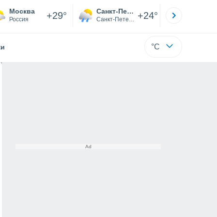
Москва
Санкт-Петербург
Якутск
+29°
+24°
Россия
Санкт-Петербург
Саха (Я
°C
жи