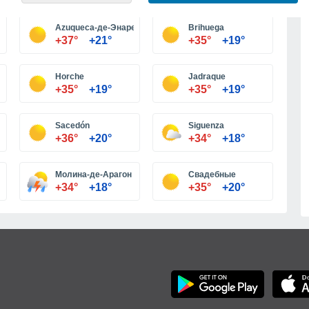
Больше городов
Azuqueca-де-Энарес
Brihuega
+37°
+21°
+35°
+19°
Horche
Jadraque
+35°
+19°
+35°
+19°
Sacedón
Siguenza
+36°
+20°
+34°
+18°
Молина-де-Арагон
Свадебные
+34°
+18°
+35°
+20°