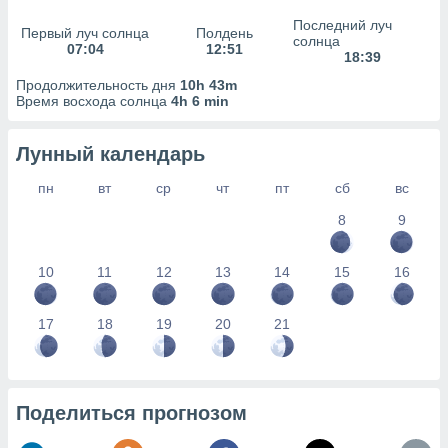
сервисов.
Последний луч
Первый луч солнца
Полдень
 наших 1199
солнца
07:04
12:51
неров
18:39
Продолжительность дня
10h 43m
Время восхода солнца
4h 6 min
Лунный календарь
пн
вт
ср
чт
пт
сб
вс
8
9
10
11
12
13
14
15
16
17
18
19
20
21
Поделиться прогнозом