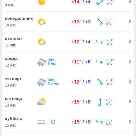
+14°
/
+4°
 и
м/с
9 Авг.
ть действия
я на веб-
понедельник
же
6
-
9
+13°
/
+3°
м/с
пределенный
10 Авг.
обы
вам рекламу
вторник
6
-
11
+12°
/
+4°
зированный
м/с
11 Авг.
го основе.
айти
среда
ьную
90%
8
-
13
+11°
/
+6°
6 мм
м/с
12 Авг.
 в нашей
йлов cookie
ремя
четверг
90%
7
-
11
+12°
/
+9°
гласие,
5.4 мм
м/с
13 Авг.
опку
спользования
пятница
 cookie
4
-
9
+15°
/
+8°
м/с
14 Авг.
нную в
и нашего
суббота
5
-
9
+15°
/
+8°
м/с
15 Авг.
ОГО ВЫ