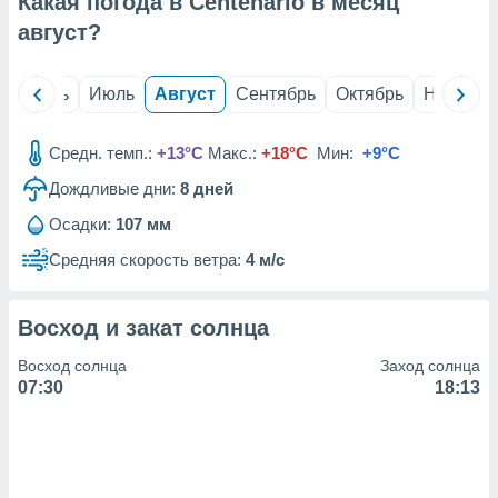
Какая погода в Centenario в месяц
с помощью
или
август
?
данных из
чников,
и
й
Июнь
Июль
Август
Сентябрь
Октябрь
Ноябрь
вование
ие
Средн. темп.:
+13°C
Макс.:
+18°C
Мин:
+9°C
х данных
Дождливые дни:
8
дней
контента.
Осадки:
107 мм
ные
и
Средняя скорость ветра:
4 м/с
ция
м
я
Восход и закат солнца
рованная
Восход солнца
Заход солнца
нтент,
07:30
18:13
е
сти рекламы
ие сведения
и и