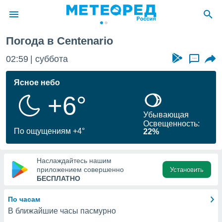
Погода в Centenario
ие о
циальности
02:59
суббота
...
oda.com
)
Ясное небо
+6°
алами,
тировать
Убывающая
ество
Освещенность:
яемой
По ощущениям +4°
22%
. Вы можете
ступ к этому
используя
Наслаждайтесь нашим
едующих
приложением совершенно
Установить
БЕСПЛАТНО
файлы
По часам
олучить
В ближайшие часы пасмурно
й доступ