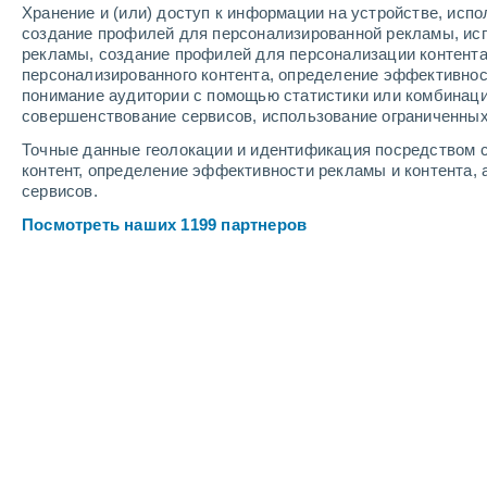
Хранение и (или) доступ к информации на устройстве, исп
6
-
11
м/с
9
-
15
м/с
9
-
15
м/с
создание профилей для персонализированной рекламы, ис
рекламы, создание профилей для персонализации контент
персонализированного контента, определение эффективнос
Погода в Chanar cегодня
, 8 августа
понимание аудитории с помощью статистики или комбинаци
совершенствование сервисов, использование ограниченных
Солнечно
+17°
13:00
Точные данные геолокации и идентификация посредством с
Ощущаемая т.
+17°
контент, определение эффективности рекламы и контента, 
сервисов.
Солнечно
+18°
14:00
Посмотреть наших 1199 партнеров
Ощущаемая т.
+18°
Солнечно
+18°
15:00
Ощущаемая т.
+18°
Солнечно
+18°
16:00
Ощущаемая т.
+18°
Солнечно
+18°
17:00
Ощущаемая т.
+18°