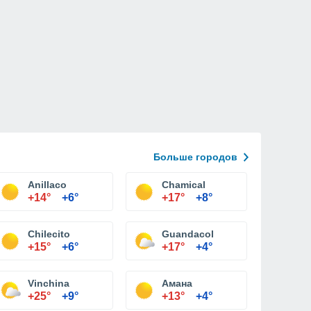
Больше городов
Anillaco
Chamical
+14°
+6°
+17°
+8°
Chilecito
Guandacol
+15°
+6°
+17°
+4°
Vinchina
Амана
+25°
+9°
+13°
+4°