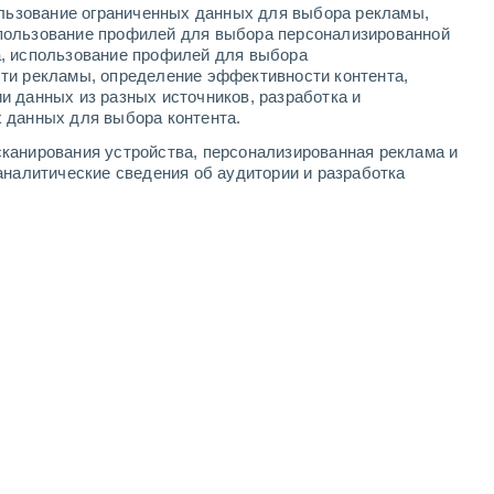
ользование ограниченных данных для выбора рекламы,
7
-
12
м/с
4
-
8
м/с
5
-
8
м/с
6
-
11
м/с
пользование профилей для выбора персонализированной
а, использование профилей для выбора
ти рекламы, определение эффективности контента,
и данных из разных источников, разработка и
 данных для выбора контента.
южный
5 Средний
канирования устройства, персонализированная реклама и
8
-
15 м/с
FPS:
6-10
аналитические сведения об аудитории и разработка
южный
5 Средний
7
-
14 м/с
FPS:
6-10
южный
4 Средний
5
-
12 м/с
FPS:
6-10
юго-восточный
2 Низкий
2
-
9 м/с
FPS:
нет
Северный
1 Низкий
1
-
6 м/с
FPS:
нет