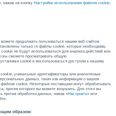
е, нажав на кнопку
Настройки использования файлов cookie
,
но можете продолжать пользоваться нашим веб-сайтом
становлены только те файлы cookie, которые необходимы
дар
Метеоспутники
Модели
 cookie не будут использоваться для анализа действий или
ко вы сможете просматривать общую
установки cookie и воспользоваться доступом к нашему
вторник
среда
четверг
пятница
cookie, уникальные идентификаторы или аналогичные
11 Авг.
12 Авг.
13 Авг.
14 Авг.
 персональных данных, таких как информация о вашем
ы файлов cookie. Некоторые поставщики могут обрабатывать
а, против которого вы можете возразить. Для этого вы
ть против обработки данных, нажав «
Настроить
» или
30%
йте.
0.5 мм
17°
/
+5°
+17°
/
+6°
+18°
/
+4°
+16°
/
+7°
ющим образом: