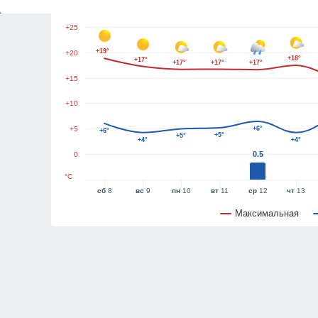
+30
+25
+19°
+20
+18°
+17°
+17°
+17°
+17°
+15
+10
+5
+6°
+6°
+5°
+5°
+4°
+4°
0.5
0
°C
сб
8
вс
9
пн
10
вт
11
ср
12
чт
13
Максимальная