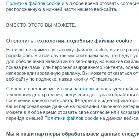
Политике файлов cookie
и в любое время отозвать согласи
+17°
расположенную в нижней части нашего веб-сайта.
ВМЕСТО ЭТОГО ВЫ МОЖЕТЕ,
южный
По ощущениям +17°
8
-
15 м/с
Отклонить технологии, подобные файлам cookie
Если вы не примете установку файлов cookie, вы все рав
pogoda.com. В этом случае мы сообщаем вам, что будут у
Погода на 1 – 7 дней
Карта ветров
Дождевой ра
для обеспечения навигации по веб-сайту, но никакие файлы
показа рекламы или персонализированного контента, одна
неперсонализированную рекламу. Вы можете отказаться от 
веб-сайту по подписке, нажав кнопку «Отказаться».
завтра
понедельник
cегодня
С вашего согласия мы и
наши партнеры
используем файлы 
9 Авг.
10 Авг.
8 Авг.
технологии для хранения, получения доступа и обработки
посещении данного веб-сайта, IP-адреса и идентификатор
ваши персональные данные на основании законного интерес
можете в любое время отозвать свое согласие или возрази
перейдя к нашей
Политики файлов cookie
на данном веб-са
+17°
/
+4°
+17°
/
+5°
+
+19°
/
+6°
Мы и наши партнеры обрабатываем данные следу