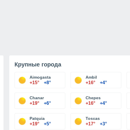
Крупные города
Aimogasta
Ambil
+15°
+8°
+16°
+4°
Chanar
Chepes
+19°
+6°
+16°
+4°
Patquia
Toscas
+19°
+5°
+17°
+3°