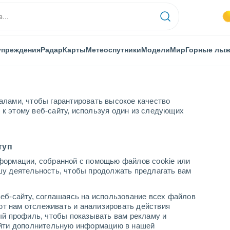
упреждения
Радар
Карты
Метеоспутники
Модели
Мир
Горные лы
алами, чтобы гарантировать высокое качество
к этому веб-сайту, используя один из следующих
туп
формации, собранной с помощью файлов cookie или
шу деятельность, чтобы продолжать предлагать вам
...
еб-сайту, соглашаясь на использование всех файлов
яют нам отслеживать и анализировать действия
По часам
ый профиль, чтобы показывать вам рекламу и
В ближайшие часы безоблачно
найти дополнительную информацию в нашей