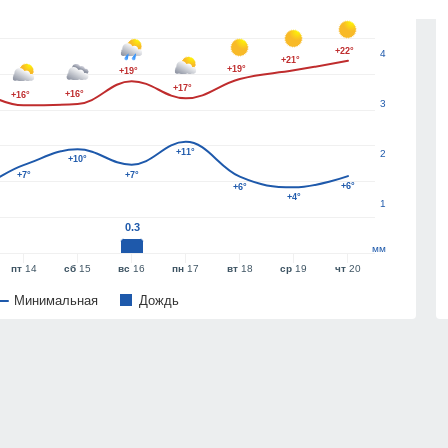
5
+22°
4
+21°
+19°
+19°
+17°
+16°
+16°
3
+11°
2
+10°
+7°
+7°
+6°
+6°
+4°
1
0.3
мм
пт
14
сб
15
вс
16
пн
17
вт
18
ср
19
чт
20
Минимальная
Дождь