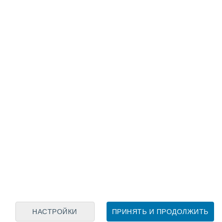
Лунный календарь
пн
вт
ср
чт
пт
сб
вс
8
9
10
11
12
13
14
15
16
17
18
19
20
21
НАСТРОЙКИ
ПРИНЯТЬ И ПРОДОЛЖИТЬ