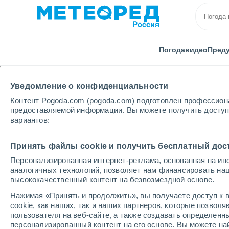
Погода
видео
Пред
Уведомление о конфиденциальности
Контент Pogoda.com (pogoda.com) подготовлен профессион
предоставляемой информации. Вы можете получить доступ 
вариантов:
Главная
Аргентина
Провинция Риохи
Chanar
Принять файлы cookie и получить бесплатный дос
Персонализированная интернет-реклама, основанная на ин
Погода в Chanar
аналогичных технологий, позволяет нам финансировать на
высококачественный контент на безвозмездной основе.
13:10
суббота
Нажимая «Принять и продолжить», вы получаете доступ к в
cookie, как наших, так и наших партнеров, которые позвол
пользователя на веб-сайте, а также создавать определенн
Солнечно
персонализированный контент на его основе. Вы можете 