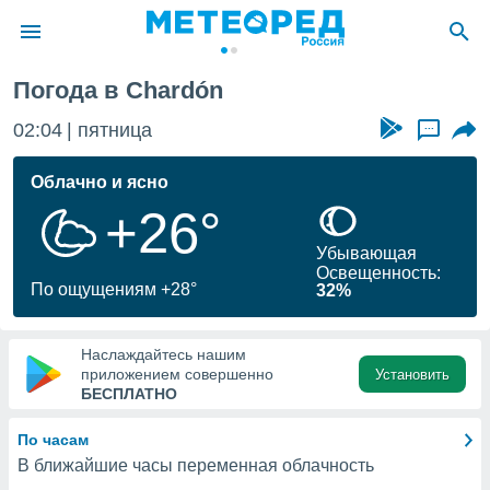
dón
Погода в Chardón
ие о
циальности
02:04
пятница
...
oda.com
)
Облачно и ясно
+26°
алами,
тировать
Убывающая
ество
Освещенность:
яемой
По ощущениям +28°
32%
. Вы можете
ступ к этому
используя
Наслаждайтесь нашим
едующих
приложением совершенно
Установить
БЕСПЛАТНО
файлы
По часам
олучить
В ближайшие часы переменная облачность
й доступ