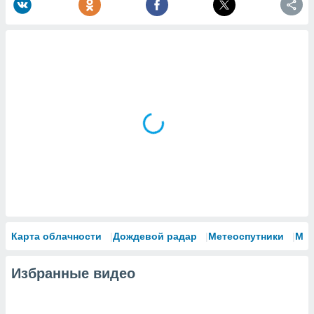
Карта облачности
Дождевой радар
Метеоспутники
Мо
Избранные видео