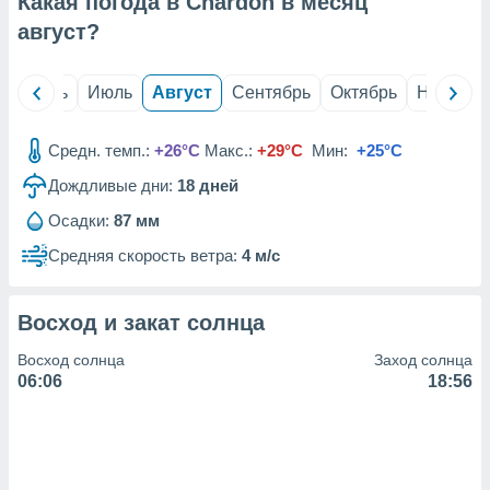
Какая погода в Chardón в месяц
с помощью
или
август
?
данных из
чников,
и
й
Июнь
Июль
Август
Сентябрь
Октябрь
Ноябрь
вование
ие
Средн. темп.:
+26°C
Макс.:
+29°C
Мин:
+25°C
х данных
Дождливые дни:
18
дней
контента.
Осадки:
87 мм
ные
и
Средняя скорость ветра:
4 м/с
ция
м
я
Восход и закат солнца
рованная
Восход солнца
Заход солнца
нтент,
06:06
18:56
е
сти рекламы
ие сведения
и и