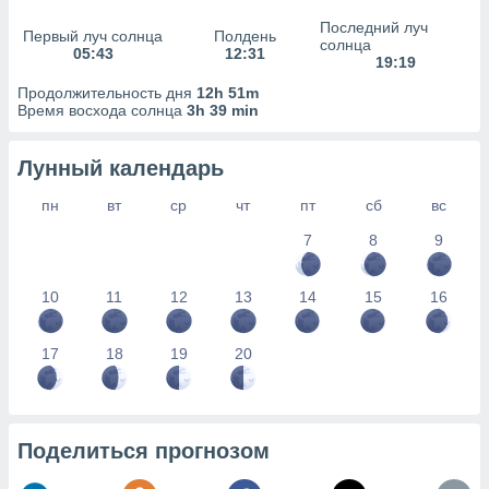
сервисов.
Последний луч
Первый луч солнца
Полдень
 наших 1199
солнца
05:43
12:31
неров
19:19
Продолжительность дня
12h 51m
Время восхода солнца
3h 39 min
Лунный календарь
пн
вт
ср
чт
пт
сб
вс
7
8
9
10
11
12
13
14
15
16
17
18
19
20
Поделиться прогнозом