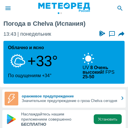
овинция Валенсии
Chelva
Погода в Chelva (Испания)
ие о
циальности
13:43
понедельник
...
oda.com
)
Облачно и ясно
+33°
алами,
тировать
ество
UV
8 Очень
высокий!
FPS
яемой
По ощущениям +34°
25-50
. Вы можете
ступ к этому
используя
едующих
оранжевое предупреждение
Значительное предупреждение о гроза Chelva сегодня
файлы
Наслаждайтесь нашим
олучить
приложением совершенно
Установить
й доступ
БЕСПЛАТНО