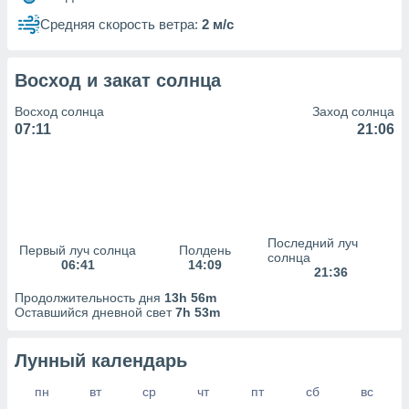
сервисов.
Средняя скорость ветра:
2 м/с
 наших 1199
неров
Восход и закат солнца
Восход солнца
Заход солнца
07:11
21:06
Последний луч
Первый луч солнца
Полдень
солнца
06:41
14:09
21:36
Продолжительность дня
13h 56m
Оставшийся дневной свет
7h 53m
Лунный календарь
пн
вт
ср
чт
пт
сб
вс