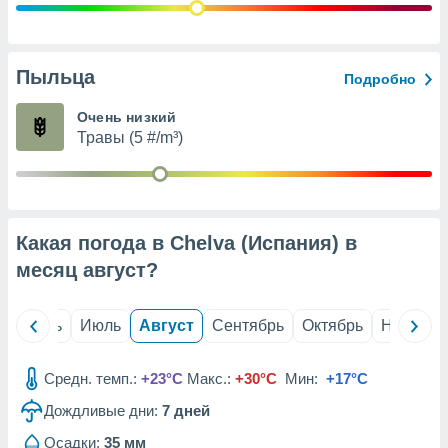
с помощью
или
данных из
чников,
Пыльца
и
Подробно
вование
Очень низкий
ие
Травы (5 #/m³)
х данных
контента.
ные
и
Какая погода в Chelva (Испания) в
ция
м
месяц
август
?
я
рованная
й
Июнь
Июль
Август
Сентябрь
Октябрь
Ноябрь
нтент,
е
сти рекламы
Средн. темп.:
+23°C
Макс.:
+30°C
Мин:
+17°C
Дождливые дни:
7
дней
ие сведения
и и
Осадки:
35 мм