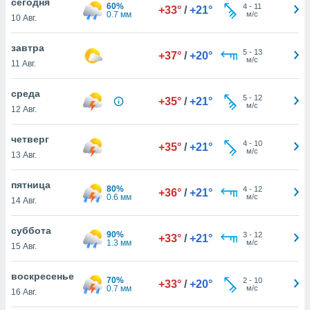
cегодня
 и
60%
4
-
11
+33°
/
+21°
0.7 мм
м/с
ть действия
10 Авг.
я на веб-
же
завтра
5
-
13
+37°
/
+20°
пределенный
м/с
11 Авг.
обы
вам рекламу
среда
зированный
5
-
12
+35°
/
+21°
м/с
12 Авг.
го основе.
айти
ьную
четверг
4
-
10
+35°
/
+21°
 в нашей
м/с
13 Авг.
йлов cookie
ремя
пятница
гласие,
80%
4
-
12
+36°
/
+21°
0.6 мм
м/с
14 Авг.
опку
спользования
 cookie
суббота
90%
3
-
12
+33°
/
+21°
нную в
1.3 мм
м/с
15 Авг.
и нашего
воскресенье
70%
2
-
10
+33°
/
+20°
0.7 мм
м/с
16 Авг.
ОГО ВЫ