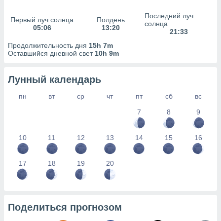
сервисов.
Последний луч
 наших 1199
Первый луч солнца
Полдень
солнца
неров
05:06
13:20
21:33
Продолжительность дня
15h 7m
Оставшийся дневной свет
10h 9m
Лунный календарь
пн
вт
ср
чт
пт
сб
вс
7
8
9
10
11
12
13
14
15
16
17
18
19
20
Поделиться прогнозом