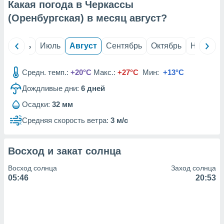
с помощью
Какая погода в Черкассы
или
(Оренбургская) в месяц
август
?
данных из
чников,
и
й
Июнь
Июль
Август
Сентябрь
Октябрь
Ноябрь
вование
ие
Средн. темп.:
+20°C
Макс.:
+27°C
Мин:
+13°C
х данных
контента.
Дождливые дни:
6
дней
ные
Осадки:
32 мм
и
Средняя скорость ветра:
3 м/с
ция
м
я
Восход и закат солнца
рованная
Восход солнца
Заход солнца
нтент,
05:46
20:53
е
сти рекламы
ие сведения
и и