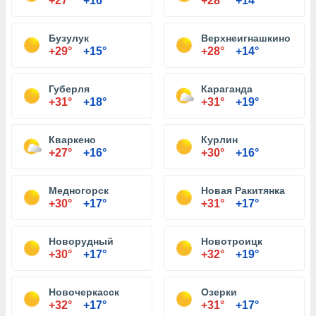
+27°
+16°
+28°
+14°
Бузулук
Верхнеигнашкино
+29°
+15°
+28°
+14°
Губерля
Караганда
+31°
+18°
+31°
+19°
Кваркено
Курлин
+27°
+16°
+30°
+16°
Медногорск
Новая Ракитянка
+30°
+17°
+31°
+17°
Новорудный
Новотроицк
+30°
+17°
+32°
+19°
Новочеркасск
Озерки
+32°
+17°
+31°
+17°