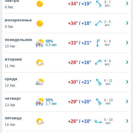
завтра
 и
3
-
7
+34°
/
+19°
м/с
8 Авг.
ть действия
я на веб-
же
воскресенье
2
-
5
+34°
/
+18°
пределенный
м/с
9 Авг.
обы
вам рекламу
понедельник
50%
зированный
5
-
9
+33°
/
+21°
0.5 мм
м/с
10 Авг.
го основе.
айти
ьную
вторник
4
-
8
+28°
/
+16°
 в нашей
м/с
11 Авг.
йлов cookie
ремя
среда
6
-
11
гласие,
+30°
/
+21°
м/с
12 Авг.
опку
спользования
 cookie
четверг
50%
6
-
13
+29°
/
+20°
нную в
1.7 мм
м/с
13 Авг.
и нашего
пятница
5
-
10
+26°
/
+18°
м/с
14 Авг.
ОГО ВЫ