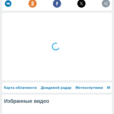
Карта облачности
Дождевой радар
Метеоспутники
Мо
Избранные видео