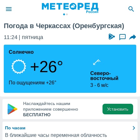
Погода в Черкассах (Оренбургская)
ие о
циальности
11:24
пятница
...
oda.com
)
Солнечно
+26°
алами,
тировать
Северо-
ество
восточный
яемой
По ощущениям +26°
3
6 м/с
. Вы можете
ступ к этому
используя
едующих
Наслаждайтесь нашим
приложением совершенно
Установить
БЕСПЛАТНО
файлы
олучить
По часам
й доступ
В ближайшие часы переменная облачность