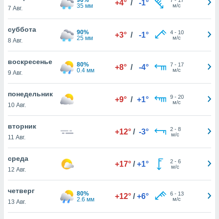
+4°
/
-1°
 и
35 мм
м/с
7 Авг.
ть действия
я на веб-
суббота
же
90%
4
-
10
+3°
/
-1°
25 мм
м/с
пределенный
8 Авг.
обы
вам рекламу
воскресенье
80%
7
-
17
+8°
/
-4°
зированный
0.4 мм
м/с
9 Авг.
го основе.
айти
понедельник
ьную
9
-
20
+9°
/
+1°
м/с
10 Авг.
 в нашей
йлов cookie
ремя
вторник
2
-
8
+12°
/
-3°
гласие,
м/с
11 Авг.
опку
спользования
среда
 cookie
2
-
6
+17°
/
+1°
м/с
12 Авг.
нную в
и нашего
четверг
80%
6
-
13
+12°
/
+6°
2.6 мм
м/с
13 Авг.
ОГО ВЫ