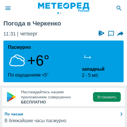
Погода в Черкенко
ие о
циальности
11:31
четверг
...
oda.com
)
Пасмурно
+6°
алами,
тировать
ество
западный
яемой
По ощущениям +5°
2
5 м/с
. Вы можете
ступ к этому
используя
Наслаждайтесь нашим
едующих
приложением совершенно
Установить
БЕСПЛАТНО
файлы
По часам
олучить
В ближайшие часы пасмурно
й доступ