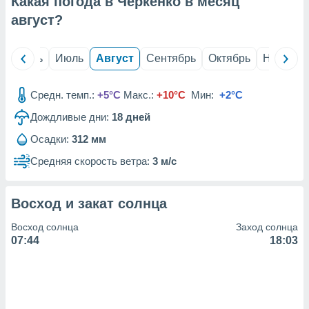
Какая погода в Черкенко в месяц
с помощью
или
август
?
данных из
чников,
и
й
Июнь
Июль
Август
Сентябрь
Октябрь
Ноябрь
вование
ие
Средн. темп.:
+5°C
Макс.:
+10°C
Мин:
+2°C
х данных
Дождливые дни:
18
дней
контента.
Осадки:
312 мм
ные
и
Средняя скорость ветра:
3 м/с
ция
м
я
Восход и закат солнца
рованная
Восход солнца
Заход солнца
нтент,
07:44
18:03
е
сти рекламы
ие сведения
и и