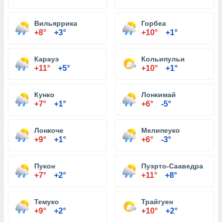
Вильяррика
Горбеа
+8°
+3°
+10°
+1°
Карауэ
Кольипульи
+11°
+5°
+10°
+1°
Кунко
Лонкимай
+7°
+1°
+6°
-5°
Лонкоче
Мелипеуко
+9°
+1°
+6°
-3°
Пукон
Пуэрто-Сааведра
+7°
+2°
+11°
+8°
Темуко
Трайгуен
+9°
+2°
+10°
+2°