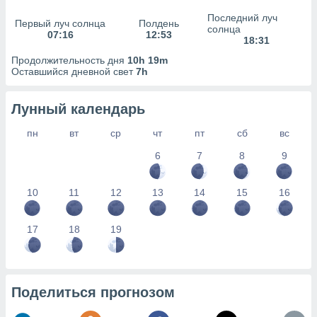
сервисов.
Последний луч
Первый луч солнца
Полдень
 наших 1199
солнца
07:16
12:53
неров
18:31
Продолжительность дня
10h 19m
Оставшийся дневной свет
7h
Лунный календарь
пн
вт
ср
чт
пт
сб
вс
6
7
8
9
10
11
12
13
14
15
16
17
18
19
Поделиться прогнозом