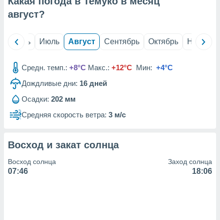
Какая погода в Темуко в месяц
с помощью
или
август
?
данных из
чников,
и
й
Июнь
Июль
Август
Сентябрь
Октябрь
Ноябрь
вование
ие
Средн. темп.:
+8°C
Макс.:
+12°C
Мин:
+4°C
х данных
Дождливые дни:
16
дней
контента.
Осадки:
202 мм
ные
и
Средняя скорость ветра:
3 м/с
ция
м
я
Восход и закат солнца
рованная
Восход солнца
Заход солнца
нтент,
07:46
18:06
е
сти рекламы
ие сведения
и и