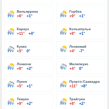
Вильяррика
Горбеа
+6°
+1°
+9°
+1°
Карауэ
Кольипульи
+11°
+4°
+8°
+1°
Кунко
Лонкимай
+5°
0°
+4°
-7°
Лонкоче
Мелипеуко
+8°
+2°
+4°
0°
Пукон
Пуэрто-Сааведра
+5°
+1°
+11°
+8°
Темуко
Трайгуен
+9°
+2°
+8°
+2°