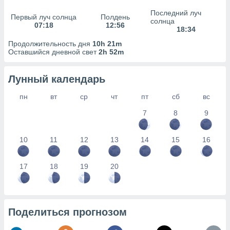
сервисов.
Последний луч
Первый луч солнца
Полдень
 наших 1199
солнца
07:18
12:56
неров
18:34
Продолжительность дня
10h 21m
Оставшийся дневной свет
2h 52m
Лунный календарь
пн
вт
ср
чт
пт
сб
вс
7
8
9
10
11
12
13
14
15
16
17
18
19
20
Поделиться прогнозом