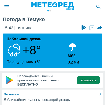
Погода в Темуко
ие о
циальности
15:43
пятница
...
oda.com
)
Небольшой дождь
+8°
алами,
тировать
ество
60%
яемой
По ощущениям +5°
0.2 мм
. Вы можете
ступ к этому
используя
Наслаждайтесь нашим
едующих
приложением совершенно
Установить
БЕСПЛАТНО
файлы
По часам
олучить
В ближайшие часы моросящий дождь
й доступ