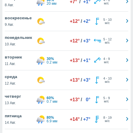
+7°
/
+1°
 и
20 мм
м/с
8 Авг.
ть действия
я на веб-
воскресенье
же
5
-
10
+12°
/
+2°
м/с
пределенный
9 Авг.
обы
вам рекламу
понедельник
5
-
12
+12°
/
+3°
зированный
м/с
10 Авг.
го основе.
айти
вторник
ьную
30%
4
-
9
+13°
/
+1°
0.2 мм
м/с
11 Авг.
 в нашей
йлов cookie
ремя
среда
4
-
10
+13°
/
+3°
гласие,
м/с
12 Авг.
опку
спользования
четверг
 cookie
60%
5
-
9
+13°
/
0°
0.7 мм
м/с
13 Авг.
нную в
и нашего
пятница
80%
8
-
19
+14°
/
+7°
6.9 мм
м/с
14 Авг.
ОГО ВЫ