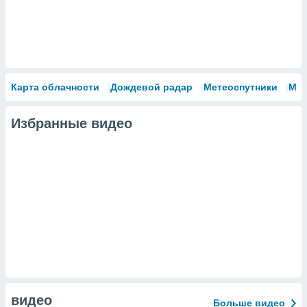
Карта облачности
Дождевой радар
Метеоспутники
Мо
Избранные видео
видео
Больше видео