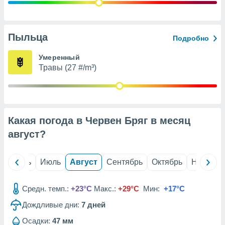
с помощью
или
данных из
чников,
Пыльца
Подробно
и
вование
Умеренный
Травы (27 #/m³)
ие
х данных
контента.
ные
и
Какая погода в Червен Бряг в месяц
ция
м
август
?
я
рованная
й
Июнь
Июль
Август
Сентябрь
Октябрь
Ноябрь
нтент,
е
сти рекламы
Средн. темп.:
+23°C
Макс.:
+29°C
Мин:
+17°C
Дождливые дни:
7
дней
ие сведения
и и
Осадки:
47 мм