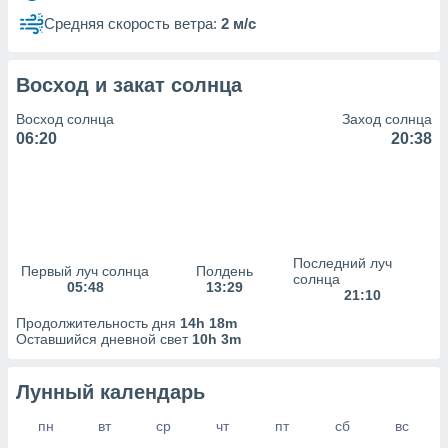
сервисов.
Средняя скорость ветра:
2 м/с
 наших 1199
неров
Восход и закат солнца
Восход солнца
Заход солнца
06:20
20:38
Последний луч
Первый луч солнца
Полдень
солнца
05:48
13:29
21:10
Продолжительность дня
14h 18m
Оставшийся дневной свет
10h 3m
Лунный календарь
пн
вт
ср
чт
пт
сб
вс