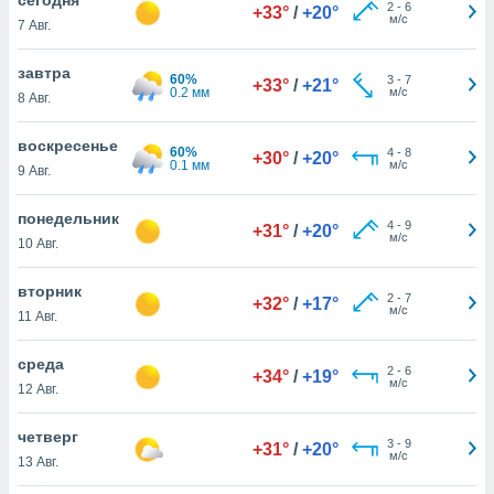
 и
2
-
6
+33°
/
+20°
м/с
7 Авг.
ть действия
я на веб-
же
завтра
60%
3
-
7
+33°
/
+21°
пределенный
0.2 мм
м/с
8 Авг.
обы
вам рекламу
воскресенье
60%
4
-
8
зированный
+30°
/
+20°
0.1 мм
м/с
9 Авг.
го основе.
айти
ьную
понедельник
4
-
9
+31°
/
+20°
 в нашей
м/с
10 Авг.
йлов cookie
ремя
вторник
2
-
7
гласие,
+32°
/
+17°
м/с
11 Авг.
опку
спользования
среда
 cookie
2
-
6
+34°
/
+19°
м/с
нную в
12 Авг.
и нашего
четверг
3
-
9
+31°
/
+20°
м/с
13 Авг.
ОГО ВЫ