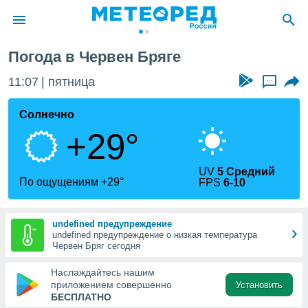
Погода в Червен Бряге
ие о
циальности
11:07
пятница
...
oda.com
)
Солнечно
+29°
алами,
тировать
ество
UV
5 Средний
яемой
По ощущениям +29°
FPS
6-10
. Вы можете
ступ к этому
используя
undefined предупреждение
едующих
undefined предупреждение о низкая температура
Червен Бряг сегодня
файлы
Наслаждайтесь нашим
олучить
приложением совершенно
Установить
й доступ
БЕСПЛАТНО