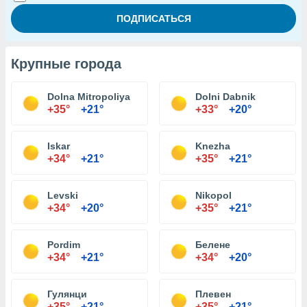
Крупные города
Dolna Mitropoliya
Dolni Dabnik
+35°
+21°
+33°
+20°
Iskar
Knezha
+34°
+21°
+35°
+21°
Levski
Nikopol
+34°
+20°
+35°
+21°
Pordim
Белене
+34°
+21°
+34°
+20°
Гулянци
Плевен
+35°
+21°
+35°
+21°