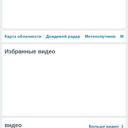
Карта облачности
Дождевой радар
Метеоспутники
Мо
Избранные видео
видео
Больше видео