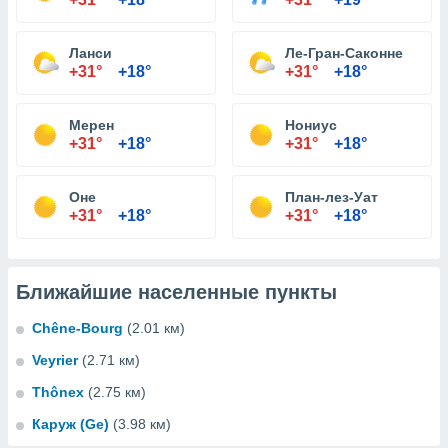
Ланси
Ле-Гран-Саконне
+31°
+18°
+31°
+18°
Мерен
Нониус
+31°
+18°
+31°
+18°
Оне
План-лез-Уат
+31°
+18°
+31°
+18°
Ближайшие населенные пункты
Chêne-Bourg
(2.01 км)
Veyrier
(2.71 км)
Thônex
(2.75 км)
Каруж (Ge)
(3.98 км)