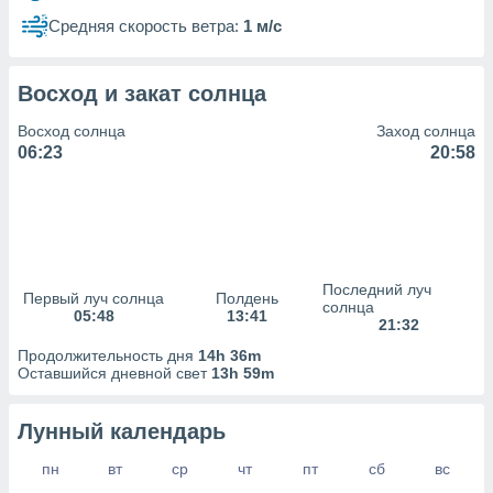
сервисов.
Средняя скорость ветра:
1 м/с
 наших 1199
неров
Восход и закат солнца
Восход солнца
Заход солнца
06:23
20:58
Последний луч
Первый луч солнца
Полдень
солнца
05:48
13:41
21:32
Продолжительность дня
14h 36m
Оставшийся дневной свет
13h 59m
Лунный календарь
пн
вт
ср
чт
пт
сб
вс