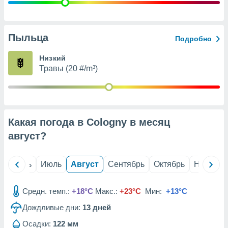
с помощью
или
данных из
чников,
Пыльца
Подробно
и
вование
Низкий
Травы (20 #/m³)
ие
х данных
контента.
ные
и
Какая погода в Cologny в месяц
ция
м
август
?
я
рованная
й
Июнь
Июль
Август
Сентябрь
Октябрь
Ноябрь
нтент,
е
сти рекламы
Средн. темп.:
+18°C
Макс.:
+23°C
Мин:
+13°C
Дождливые дни:
13
дней
ие сведения
и и
Осадки:
122 мм