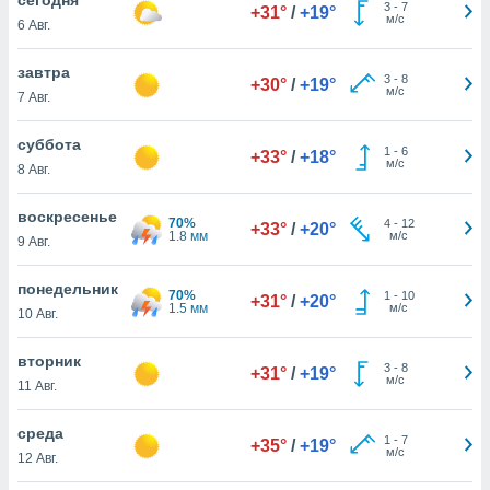
 и
3
-
7
+31°
/
+19°
м/с
6 Авг.
ть действия
я на веб-
же
завтра
3
-
8
+30°
/
+19°
пределенный
м/с
7 Авг.
обы
вам рекламу
суббота
1
-
6
зированный
+33°
/
+18°
м/с
8 Авг.
го основе.
айти
ьную
воскресенье
70%
4
-
12
+33°
/
+20°
 в нашей
1.8 мм
м/с
9 Авг.
йлов cookie
ремя
понедельник
70%
1
-
10
гласие,
+31°
/
+20°
1.5 мм
м/с
10 Авг.
опку
спользования
вторник
 cookie
3
-
8
+31°
/
+19°
м/с
нную в
11 Авг.
и нашего
среда
1
-
7
+35°
/
+19°
м/с
12 Авг.
ОГО ВЫ