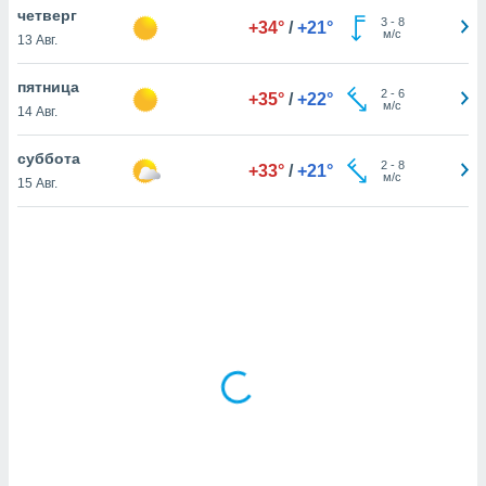
четверг
3
-
8
+34°
/
+21°
м/с
13 Авг.
и,
 файлам
пятница
2
-
6
+35°
/
+22°
м/с
14 Авг.
примете
айлов
суббота
2
-
8
+33°
/
+21°
се равно
м/с
15 Авг.
должать
ся нашим
pogoda.com.
ае мы
м, что
овлены
айлы cookie,
обходимы
ения
 веб-сайту,
файлы cookie
пользоваться
 действий
рекламы или
рованного