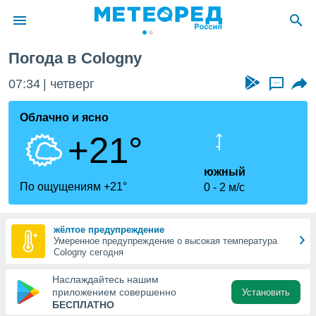
Погода в Cologny
ие о
циальности
07:34
четверг
...
oda.com
)
Облачно и ясно
+21°
алами,
тировать
ество
южный
яемой
По ощущениям +21°
0
2 м/с
. Вы можете
ступ к этому
используя
жёлтое предупреждение
едующих
Умеренное предупреждение о высокая температура
Cologny сегодня
файлы
Наслаждайтесь нашим
олучить
приложением совершенно
Установить
й доступ
БЕСПЛАТНО