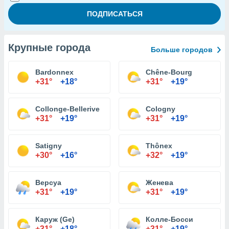
Крупные города
Больше городов
Bardonnex
Chêne-Bourg
+31°
+18°
+31°
+19°
Collonge-Bellerive
Cologny
+31°
+19°
+31°
+19°
Satigny
Thônex
+30°
+16°
+32°
+19°
Версуа
Женева
+31°
+19°
+31°
+19°
Каруж (Ge)
Колле-Босси
+31°
+18°
+31°
+19°