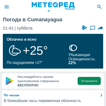
Погода в Cumanayagua
ие о
циальности
21:41
суббота
...
oda.com
)
Облачно и ясно
+25°
алами,
тировать
Убывающая
ество
Освещенность:
яемой
По ощущениям +27°
22%
. Вы можете
ступ к этому
используя
Наслаждайтесь нашим
едующих
приложением совершенно
Установите
БЕСПЛАТНО
файлы
По часам
олучить
В ближайшие часы переменная облачность
й доступ