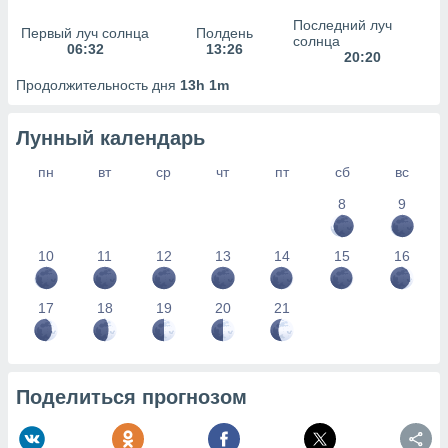
сервисов.
Последний луч
Первый луч солнца
Полдень
 наших 1199
солнца
06:32
13:26
неров
20:20
Продолжительность дня
13h 1m
Лунный календарь
пн
вт
ср
чт
пт
сб
вс
8
9
10
11
12
13
14
15
16
17
18
19
20
21
Поделиться прогнозом