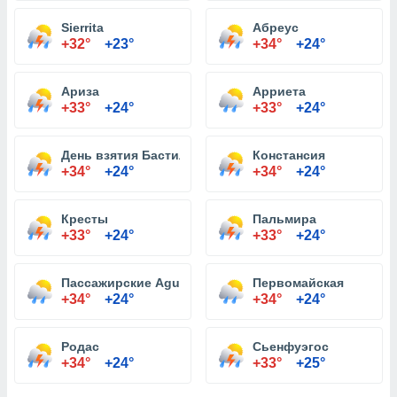
Sierrita
Абреус
+32°
+23°
+34°
+24°
Ариза
Арриета
+33°
+24°
+33°
+24°
День взятия Бастилии
Констансия
+34°
+24°
+34°
+24°
Кресты
Пальмира
+33°
+24°
+33°
+24°
Пассажирские Aguada
Первомайская
+34°
+24°
+34°
+24°
Родас
Сьенфуэгос
+34°
+24°
+33°
+25°