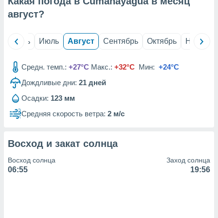
Какая погода в Cumanayagua в месяц
с помощью
или
август
?
данных из
чников,
и
й
Июнь
Июль
Август
Сентябрь
Октябрь
Ноябрь
вование
ие
Средн. темп.:
+27°C
Макс.:
+32°C
Мин:
+24°C
х данных
Дождливые дни:
21
дней
контента.
Осадки:
123 мм
ные
и
Средняя скорость ветра:
2 м/с
ция
м
я
Восход и закат солнца
рованная
Восход солнца
Заход солнца
нтент,
06:55
19:56
е
сти рекламы
ие сведения
и и