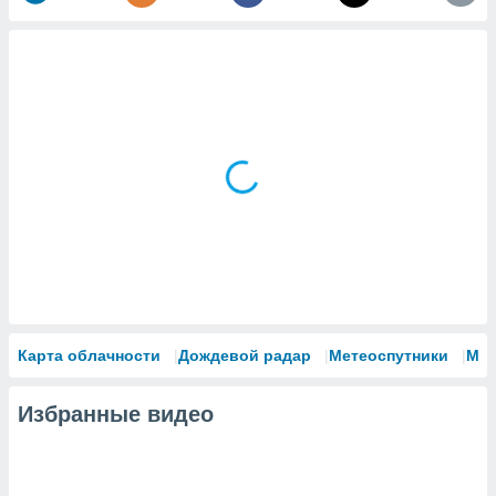
Карта облачности
Дождевой радар
Метеоспутники
Мо
Избранные видео