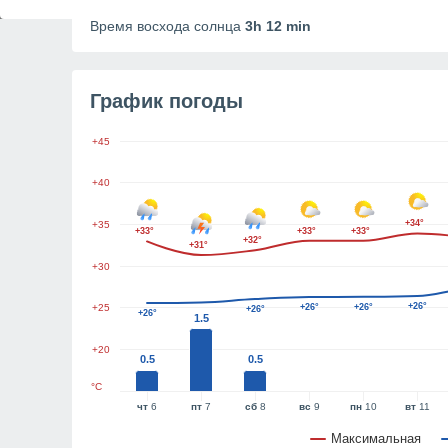
Продолжительность дня
12h 54m
Время восхода солнца
3h 12 min
График погоды
+45
+40
+34°
+35
+33°
+33°
+33°
+32°
+31°
+30
+26°
+25
+26°
+26°
+26°
+26°
1.5
+20
0.5
0.5
°C
чт
6
пт
7
сб
8
вс
9
пн
10
вт
11
Максимальная