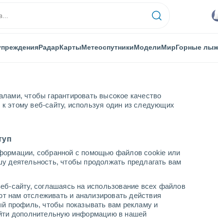
упреждения
Радар
Карты
Метеоспутники
Модели
Мир
Горные лы
алами, чтобы гарантировать высокое качество
к этому веб-сайту, используя один из следующих
туп
формации, собранной с помощью файлов cookie или
шу деятельность, чтобы продолжать предлагать вам
...
еб-сайту, соглашаясь на использование всех файлов
яют нам отслеживать и анализировать действия
По часам
ый профиль, чтобы показывать вам рекламу и
В ближайшие часы моросящий
найти дополнительную информацию в нашей
дождь