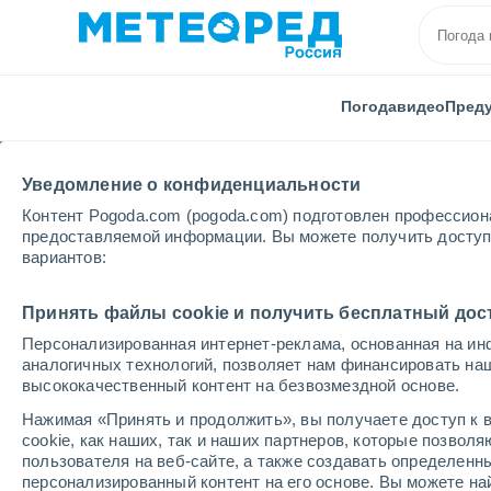
Погода
видео
Пред
Уведомление о конфиденциальности
Контент Pogoda.com (pogoda.com) подготовлен профессион
предоставляемой информации. Вы можете получить доступ 
вариантов:
Главная
Мексика
Штат Колимы
Cuyutlán
Принять файлы cookie и получить бесплатный дос
Персонализированная интернет-реклама, основанная на ин
Погода в Cuyutlán
аналогичных технологий, позволяет нам финансировать на
высококачественный контент на безвозмездной основе.
02:59
четверг
Нажимая «Принять и продолжить», вы получаете доступ к в
cookie, как наших, так и наших партнеров, которые позвол
пользователя на веб-сайте, а также создавать определенн
Облачно и ясно
персонализированный контент на его основе. Вы можете 