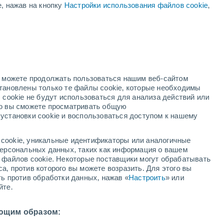
е, нажав на кнопку
Настройки использования файлов cookie
,
ая
ость:
но можете продолжать пользоваться нашим веб-сайтом
становлены только те файлы cookie, которые необходимы
адар
Метеоспутники
Модели
 cookie не будут использоваться для анализа действий или
ко вы сможете просматривать общую
установки cookie и воспользоваться доступом к нашему
кресенье
понедельник
вторник
среда
cookie, уникальные идентификаторы или аналогичные
9 Авг.
10 Авг.
11 Авг.
12 Авг.
 персональных данных, таких как информация о вашем
ы файлов cookie. Некоторые поставщики могут обрабатывать
а, против которого вы можете возразить. Для этого вы
ть против обработки данных, нажав «
Настроить
» или
60%
йте.
0.4 мм
3°
/
+26°
+33°
/
+26°
+34°
/
+26°
+33°
/
+27°
ющим образом: