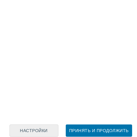
Лунный календарь
пн
вт
ср
чт
пт
сб
вс
6
7
8
9
10
11
12
13
14
15
16
17
18
19
НАСТРОЙКИ
ПРИНЯТЬ И ПРОДОЛЖИТЬ