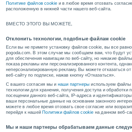
Политике файлов cookie
и в любое время отозвать согласи
+27°
расположенную в нижней части нашего веб-сайта.
Убывающ
ВМЕСТО ЭТОГО ВЫ МОЖЕТЕ,
Освещенн
По ощущениям +31°
43%
Отклонить технологии, подобные файлам cookie
Если вы не примете установку файлов cookie, вы все рав
pogoda.com. В этом случае мы сообщаем вам, что будут у
Погода на 1 – 7 дней
Карта дождей
Дождевой р
для обеспечения навигации по веб-сайту, но никакие файлы
показа рекламы или персонализированного контента, одна
неперсонализированную рекламу. Вы можете отказаться от 
веб-сайту по подписке, нажав кнопку «Отказаться».
завтра
суббота
вос
cегодня
С вашего согласия мы и
наши партнеры
используем файлы 
7 Авг.
8 Авг.
6 Авг.
технологии для хранения, получения доступа и обработки
посещении данного веб-сайта, IP-адреса и идентификатор
ваши персональные данные на основании законного интерес
можете в любое время отозвать свое согласие или возрази
80%
60%
60%
перейдя к нашей
Политики файлов cookie
на данном веб-са
1.5 мм
0.5 мм
0.5 мм
+31°
/
+26°
+32°
/
+26°
+3
+33°
/
+26°
Мы и наши партнеры обрабатываем данные следу