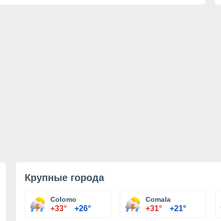
Крупные города
Colomo
Comala
+33°
+26°
+31°
+21°