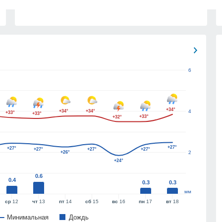
6
+34°
+34°
+34°
4
+33°
+33°
+33°
+32°
+27°
+27°
+27°
+27°
+27°
+26°
2
+24°
0.6
0.4
0.3
0.3
мм
ср
12
чт
13
пт
14
сб
15
вс
16
пн
17
вт
18
Минимальная
Дождь