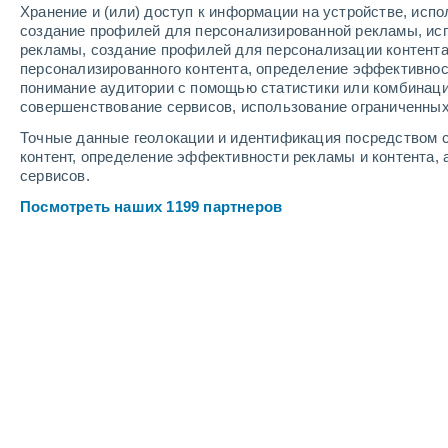
Хранение и (или) доступ к информации на устройстве, исп
3
-
8
м/с
4
-
9
м/с
4
4
-
9
м/с
создание профилей для персонализированной рекламы, ис
рекламы, создание профилей для персонализации контент
персонализированного контента, определение эффективнос
Погода в Cuyutlán cегодня
, 6 август
понимание аудитории с помощью статистики или комбинаци
совершенствование сервисов, использование ограниченных
Облачно и ясно
+27°
03:00
Точные данные геолокации и идентификация посредством с
Ощущаемая т.
+31°
контент, определение эффективности рекламы и контента, 
сервисов.
Небольшой дождь
30%
+27°
04:00
Посмотреть наших 1199 партнеров
0.1 мм
Ощущаемая т.
+29°
Небольшой дождь
30%
+26°
05:00
0.1 мм
Ощущаемая т.
+29°
Облачно и ясно
+26°
06:00
Ощущаемая т.
+28°
Облачно и ясно
+28°
08:00
Ощущаемая т.
+31°