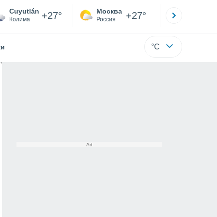
Cuyutlán
Москва
Санкт-
+27°
+27°
Колима
Россия
Са
°C
жи