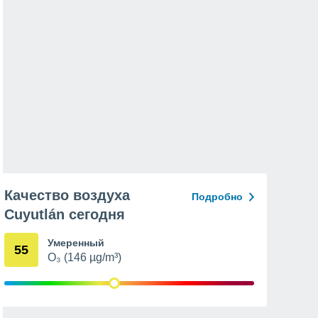
Качество воздуха
Подробно
Cuyutlán сегодня
Умеренный
55
O₃ (146 µg/m³)