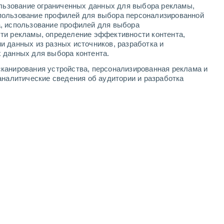
ользование ограниченных данных для выбора рекламы,
-
9
м/с
3
-
8
м/с
5
-
9
м/с
3
-
8
м/с
пользование профилей для выбора персонализированной
а, использование профилей для выбора
ти рекламы, определение эффективности контента,
а
и данных из разных источников, разработка и
 данных для выбора контента.
Северо-восточный
0 Низкий
канирования устройства, персонализированная реклама и
3
-
5 м/с
FPS:
нет
аналитические сведения об аудитории и разработка
Северо-восточный
0 Низкий
4
-
8 м/с
FPS:
нет
Северо-восточный
0 Низкий
3
-
8 м/с
FPS:
нет
Северо-восточный
0 Низкий
3
-
5 м/с
FPS:
нет
Северо-восточный
1 Низкий
2
-
5 м/с
FPS:
нет