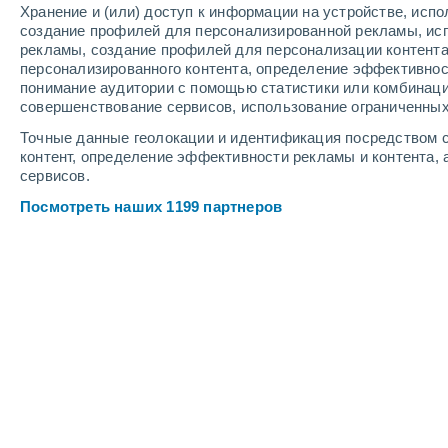
Хранение и (или) доступ к информации на устройстве, исп
6
-
12
м/с
6
-
11
м/с
5
-
10
м/с
создание профилей для персонализированной рекламы, ис
рекламы, создание профилей для персонализации контент
персонализированного контента, определение эффективнос
Погода в Дачном cегодня
, 7 августа
понимание аудитории с помощью статистики или комбинаци
совершенствование сервисов, использование ограниченных
Переменная обла
+13°
06:00
Точные данные геолокации и идентификация посредством с
Ощущаемая т.
+13
контент, определение эффективности рекламы и контента, 
сервисов.
Переменная обла
+14°
07:00
Посмотреть наших 1199 партнеров
Ощущаемая т.
+14
Переменная обла
+16°
08:00
Ощущаемая т.
+16
Облачно и ясно
+17°
09:00
Ощущаемая т.
+17
Облачно и ясно
+19°
11:00
Ощущаемая т.
+19