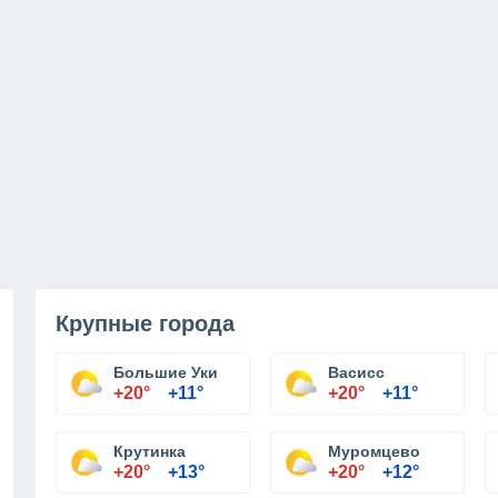
Крупные города
Большие Уки
Васисс
+20°
+11°
+20°
+11°
Крутинка
Муромцево
+20°
+13°
+20°
+12°