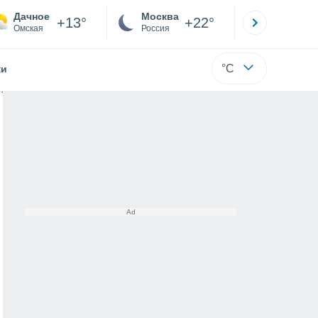
Дачное
Москва
Санкт-
+13°
+22°
Омская
Россия
Са
°C
жи