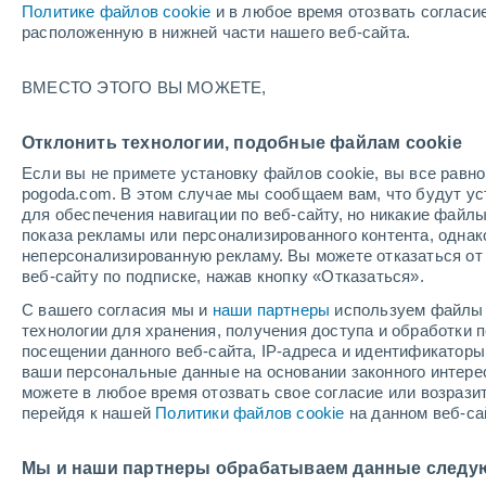
Политике файлов cookie
и в любое время отозвать согласи
+13°
расположенную в нижней части нашего веб-сайта.
ВМЕСТО ЭТОГО ВЫ МОЖЕТЕ,
западны
По ощущениям +13°
2
-
3 м/с
Отклонить технологии, подобные файлам cookie
Если вы не примете установку файлов cookie, вы все рав
pogoda.com. В этом случае мы сообщаем вам, что будут у
Погода на 1 – 7 дней
Карта облачности
Дождево
для обеспечения навигации по веб-сайту, но никакие файлы
показа рекламы или персонализированного контента, одна
неперсонализированную рекламу. Вы можете отказаться от 
веб-сайту по подписке, нажав кнопку «Отказаться».
завтра
воскресенье
по
cегодня
С вашего согласия мы и
наши партнеры
используем файлы 
8 Авг.
9 Авг.
7 Авг.
технологии для хранения, получения доступа и обработки
посещении данного веб-сайта, IP-адреса и идентификатор
ваши персональные данные на основании законного интерес
можете в любое время отозвать свое согласие или возрази
30%
30%
30%
перейдя к нашей
Политики файлов cookie
на данном веб-са
0.4 мм
0.1 мм
0.2 мм
+24°
/
+11°
+28°
/
+19°
+
+20°
/
+13°
Мы и наши партнеры обрабатываем данные следу