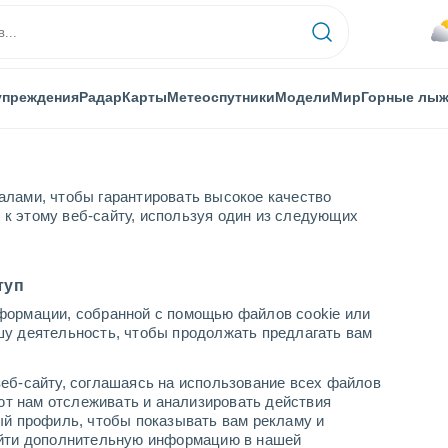
упреждения
Радар
Карты
Метеоспутники
Модели
Мир
Горные лы
алами, чтобы гарантировать высокое качество
к этому веб-сайту, используя один из следующих
туп
формации, собранной с помощью файлов cookie или
шу деятельность, чтобы продолжать предлагать вам
...
еб-сайту, соглашаясь на использование всех файлов
яют нам отслеживать и анализировать действия
По часам
ый профиль, чтобы показывать вам рекламу и
В ближайшие часы облачно
найти дополнительную информацию в нашей