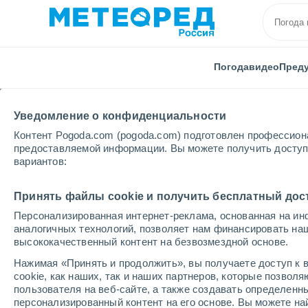
Погода
видео
Пред
Уведомление о конфиденциальности
Контент Pogoda.com (pogoda.com) подготовлен профессион
предоставляемой информации. Вы можете получить доступ 
вариантов:
Главная
Омская области
Дачное
Принять файлы cookie и получить бесплатный дос
Персонализированная интернет-реклама, основанная на ин
Погода в Дачном
аналогичных технологий, позволяет нам финансировать на
высококачественный контент на безвозмездной основе.
05:41
пятница
Нажимая «Принять и продолжить», вы получаете доступ к в
cookie, как наших, так и наших партнеров, которые позвол
пользователя на веб-сайте, а также создавать определенн
Переменная облачность
персонализированный контент на его основе. Вы можете 