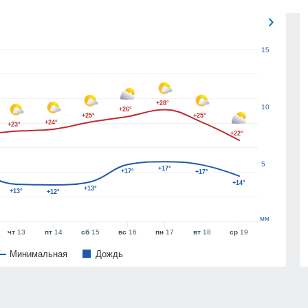
15
+28°
10
+26°
+25°
+25°
+24°
+23°
+22°
5
+17°
+17°
+17°
+14°
+13°
+13°
+12°
мм
чт
13
пт
14
сб
15
вс
16
пн
17
вт
18
ср
19
Минимальная
Дождь