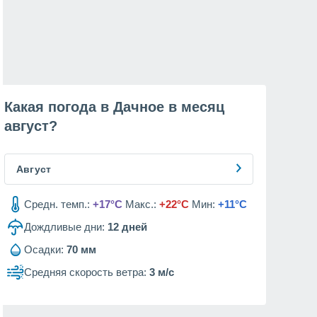
Какая погода в Дачное в месяц
август
?
Август
Средн. темп.:
+17°C
Макс.:
+22°C
Мин:
+11°C
Дождливые дни:
12
дней
Осадки:
70 мм
Средняя скорость ветра:
3 м/с