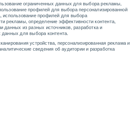
ользование ограниченных данных для выбора рекламы,
3
-
6
м/с
5
-
12
м/с
6
-
11
м/с
2
-
5
м/с
пользование профилей для выбора персонализированной
а, использование профилей для выбора
ти рекламы, определение эффективности контента,
и данных из разных источников, разработка и
 данных для выбора контента.
чность
западный
0 Низкий
канирования устройства, персонализированная реклама и
°
2
-
3 м/с
FPS:
нет
аналитические сведения об аудитории и разработка
чность
западный
0 Низкий
°
2
-
3 м/с
FPS:
нет
чность
западный
1 Низкий
°
2
-
4 м/с
FPS:
нет
западный
1 Низкий
°
3
-
6 м/с
FPS:
нет
северо-западный
3 Средний
°
4
-
9 м/с
FPS:
6-10