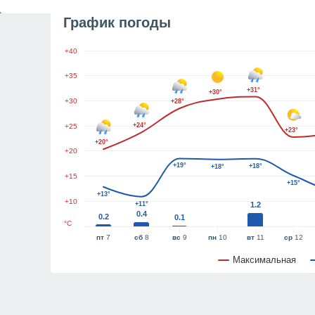
График погоды
+40
+35
+31°
+30°
+30
+28°
+24°
+25
+23°
+20°
+20
+19°
+18°
+18°
+15
+15°
+13°
+10
+11°
1.2
0.4
0.2
0.1
°C
пт
7
сб
8
вс
9
пн
10
вт
11
ср
12
Максимальная