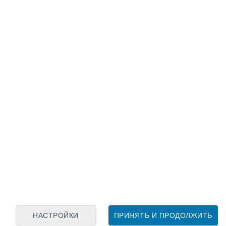
Лунный календарь
пн
вт
ср
чт
пт
сб
вс
7
8
9
10
11
12
13
14
15
16
17
18
19
20
НАСТРОЙКИ
ПРИНЯТЬ И ПРОДОЛЖИТЬ