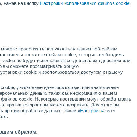
е, нажав на кнопку
Настройки использования файлов cookie
,
й
но можете продолжать пользоваться нашим веб-сайтом
становлены только те файлы cookie, которые необходимы
й радар
Метеоспутники
Модели
 cookie не будут использоваться для анализа действий или
ко вы сможете просматривать общую
установки cookie и воспользоваться доступом к нашему
недельник
вторник
среда
четверг
cookie, уникальные идентификаторы или аналогичные
10 Авг.
11 Авг.
12 Авг.
13 Авг.
 персональных данных, таких как информация о вашем
ы файлов cookie. Некоторые поставщики могут обрабатывать
а, против которого вы можете возразить. Для этого вы
ть против обработки данных, нажав «
Настроить
» или
60%
йте.
1.2 мм
30°
/
+18°
+31°
/
+18°
+23°
/
+15°
+23°
/
+13°
ющим образом: