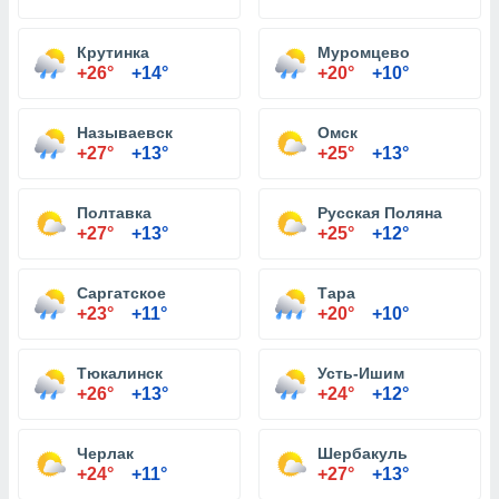
Крутинка
Муромцево
+26°
+14°
+20°
+10°
Называевск
Омск
+27°
+13°
+25°
+13°
Полтавка
Русская Поляна
+27°
+13°
+25°
+12°
Саргатское
Тара
+23°
+11°
+20°
+10°
Тюкалинск
Усть-Ишим
+26°
+13°
+24°
+12°
Черлак
Шербакуль
+24°
+11°
+27°
+13°