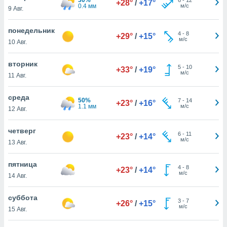
+28°
/
+17°
 и
0.4 мм
м/с
9 Авг.
ть действия
я на веб-
понедельник
же
4
-
8
+29°
/
+15°
м/с
пределенный
10 Авг.
обы
вам рекламу
вторник
5
-
10
+33°
/
+19°
зированный
м/с
11 Авг.
го основе.
айти
среда
ьную
50%
7
-
14
+23°
/
+16°
1.1 мм
м/с
12 Авг.
 в нашей
йлов cookie
ремя
четверг
6
-
11
+23°
/
+14°
гласие,
м/с
13 Авг.
опку
спользования
пятница
 cookie
4
-
8
+23°
/
+14°
м/с
14 Авг.
нную в
и нашего
суббота
3
-
7
+26°
/
+15°
м/с
15 Авг.
ОГО ВЫ