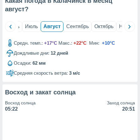
Какая погода в Калачинск в месяц
с помощью
или
август
?
данных из
чников,
и
й
Июнь
Июль
Август
Сентябрь
Октябрь
Ноябрь
вование
ие
Средн. темп.:
+17°C
Макс.:
+22°C
Мин:
+10°C
х данных
Дождливые дни:
12
дней
контента.
Осадки:
62 мм
ные
и
Средняя скорость ветра:
3 м/с
ция
м
я
Восход и закат солнца
рованная
Восход солнца
Заход солнца
нтент,
05:22
20:51
е
сти рекламы
ие сведения
и и