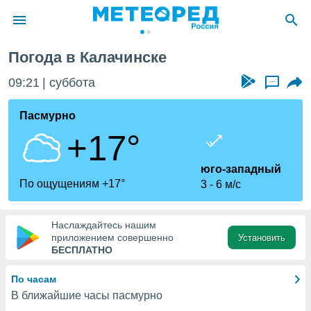
Погода в Калачинске
ие о
циальности
09:21
суббота
...
oda.com
)
Пасмурно
+17°
алами,
тировать
ество
юго-западный
яемой
По ощущениям +17°
3
6 м/с
. Вы можете
ступ к этому
используя
Наслаждайтесь нашим
едующих
приложением совершенно
Установить
БЕСПЛАТНО
файлы
По часам
олучить
В ближайшие часы пасмурно
й доступ