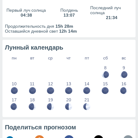
сервисов.
Последний луч
Первый луч солнца
Полдень
 наших 1199
солнца
04:38
13:07
неров
21:34
Продолжительность дня
15h 28m
Оставшийся дневной свет
12h 14m
Лунный календарь
пн
вт
ср
чт
пт
сб
вс
8
9
10
11
12
13
14
15
16
17
18
19
20
21
Поделиться прогнозом