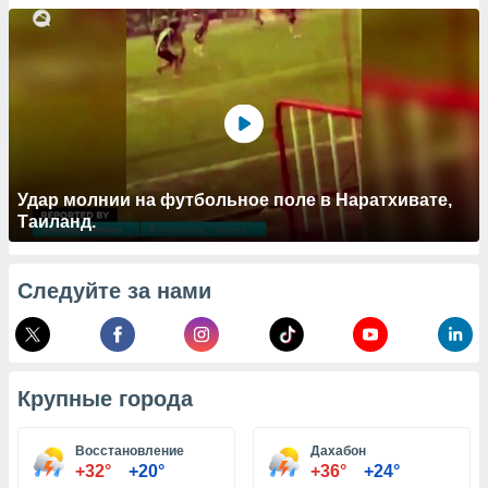
 и
ть действия
я на веб-
же
пределенный
обы
вам рекламу
зированный
го основе.
айти
Удар молнии на футбольное поле в Наратхивате,
ьную
Таиланд.
 в нашей
йлов cookie
ремя
Следуйте за нами
гласие,
опку
спользования
 cookie
нную в
Крупные города
и нашего
Восстановление
Дахабон
ОГО ВЫ
+32°
+20°
+36°
+24°