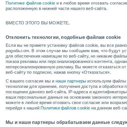
Политике файлов cookie
и в любое время отозвать согласи
+33°
расположенную в нижней части нашего веб-сайта.
UV
8 Оче
ВМЕСТО ЭТОГО ВЫ МОЖЕТЕ,
высокий!
По ощущениям +35°
FPS
25-50
Отклонить технологии, подобные файлам cookie
Если вы не примете установку файлов cookie, вы все рав
pogoda.com. В этом случае мы сообщаем вам, что будут у
Погода на 1 – 7 дней
Карта дождей
Дождевой р
для обеспечения навигации по веб-сайту, но никакие файлы
показа рекламы или персонализированного контента, одна
неперсонализированную рекламу. Вы можете отказаться от 
веб-сайту по подписке, нажав кнопку «Отказаться».
завтра
понедельник
cегодня
С вашего согласия мы и
наши партнеры
используем файлы 
9 Авг.
10 Авг.
8 Авг.
технологии для хранения, получения доступа и обработки
посещении данного веб-сайта, IP-адреса и идентификатор
ваши персональные данные на основании законного интерес
можете в любое время отозвать свое согласие или возрази
90%
80%
перейдя к нашей
Политики файлов cookie
на данном веб-са
3.8 мм
1.1 мм
+35°
/
+22°
+34°
/
+22°
+
+35°
/
+22°
Мы и наши партнеры обрабатываем данные следу