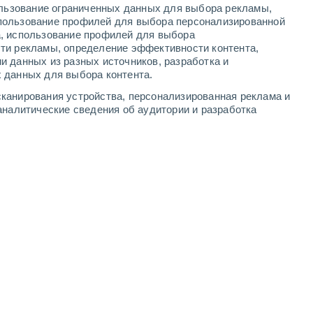
ользование ограниченных данных для выбора рекламы,
6
-
15
м/с
3
-
10
м/с
2
-
8
м/с
4
-
11
м/с
пользование профилей для выбора персонализированной
а, использование профилей для выбора
ти рекламы, определение эффективности контента,
, 8 августа
и данных из разных источников, разработка и
 данных для выбора контента.
сть
восточный
8 Очень высокий!
канирования устройства, персонализированная реклама и
1
-
6 м/с
FPS:
25-50
аналитические сведения об аудитории и разработка
сть
Северо-восточный
9 Очень высокий!
2
-
6 м/с
FPS:
25-50
Северо-восточный
8 Очень высокий!
3
-
9 м/с
FPS:
25-50
восточный
6 Высокий
4
-
10 м/с
FPS:
15-25
восточный
4 Средний
4
-
10 м/с
FPS:
6-10