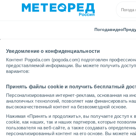
Погода
видео
Пред
Уведомление о конфиденциальности
Контент Pogoda.com (pogoda.com) подготовлен профессион
предоставляемой информации. Вы можете получить доступ 
вариантов:
Главная
Доминиканская Республика
Провинция 
Принять файлы cookie и получить бесплатный дос
Персонализированная интернет-реклама, основанная на ин
Погода в Лома-де-Ка
аналогичных технологий, позволяет нам финансировать на
высококачественный контент на безвозмездной основе.
11:37
суббота
Нажимая «Принять и продолжить», вы получаете доступ к в
cookie, как наших, так и наших партнеров, которые позвол
пользователя на веб-сайте, а также создавать определенн
Переменная облачность
персонализированный контент на его основе. Вы можете 