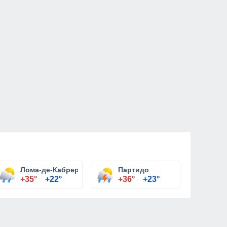
Лома-де-Кабрера
Партидо
+35°
+22°
+36°
+23°