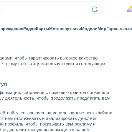
упреждения
Радар
Карты
Метеоспутники
Модели
Мир
Горные лы
алами, чтобы гарантировать высокое качество
к этому веб-сайту, используя один из следующих
Дахабона
Лома-де-Кабрера
туп
формации, собранной с помощью файлов cookie или
брера
шу деятельность, чтобы продолжать предлагать вам
...
еб-сайту, соглашаясь на использование всех файлов
яют нам отслеживать и анализировать действия
По часам
ый профиль, чтобы показывать вам рекламу и
В ближайшие часы влажная
найти дополнительную информацию в нашей
удушающая жара