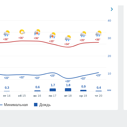
40
+36°
30
+36°
+36°
+36°
+35°
+35°
+34°
20
10
+23°
+23°
+22°
+22°
+22°
+22°
+20°
1.7
1.8
0.9
0.6
0.3
0.4
мм
пт
14
сб
15
вс
16
пн
17
вт
18
ср
19
чт
20
Минимальная
Дождь