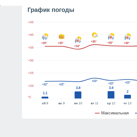
График погоды
+45
+40
+36°
+36°
+35°
+35°
+36°
+34°
+35
+30
+25
+23°
+22°
+22°
+22°
+22°
+20
3.8
3.9
2
1.1
°C
сб
8
вс
9
пн
10
вт
11
ср
12
чт
13
Максимальная