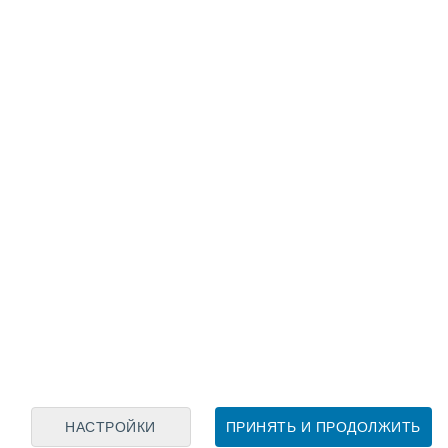
Лунный календарь
пн
вт
ср
чт
пт
сб
вс
8
9
10
11
12
13
14
15
16
17
18
19
20
21
НАСТРОЙКИ
ПРИНЯТЬ И ПРОДОЛЖИТЬ