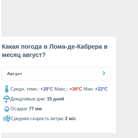
Какая погода в Лома-де-Кабрера в
месяц
август
?
Август
Средн. темп.:
+28°C
Макс.:
+34°C
Мин:
+22°C
Дождливые дни:
15
дней
Осадки:
77 мм
Средняя скорость ветра:
2 м/с