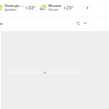
Лома-де-Кабрера
Москва
Санкт-
+33°
+23°
Дахабон
Россия
Са
°C
жи