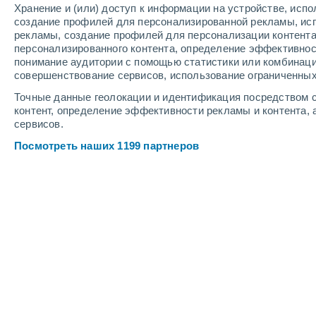
Хранение и (или) доступ к информации на устройстве, исп
6
-
14
м/с
4
-
11
м/с
4
-
10
м/с
создание профилей для персонализированной рекламы, ис
рекламы, создание профилей для персонализации контент
персонализированного контента, определение эффективнос
Погода в Лома-де-Кабрера cегодня
понимание аудитории с помощью статистики или комбинаци
совершенствование сервисов, использование ограниченных
Переменная облачно
+33°
12:00
Точные данные геолокации и идентификация посредством с
Ощущаемая т.
+35°
контент, определение эффективности рекламы и контента, 
сервисов.
Переменная облачно
+34°
13:00
Посмотреть наших 1199 партнеров
Ощущаемая т.
+36°
Облачно и ясно
+35°
14:00
Ощущаемая т.
+37°
Небольшой дождь
40%
+35°
15:00
0.1 мм
Ощущаемая т.
+37°
Небольшой дождь
60%
+33°
16:00
0.4 мм
Ощущаемая т.
+35°