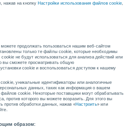
е, нажав на кнопку
Настройки использования файлов cookie
,
нь
но можете продолжать пользоваться нашим веб-сайтом
становлены только те файлы cookie, которые необходимы
адар
Метеоспутники
Модели
 cookie не будут использоваться для анализа действий или
ко вы сможете просматривать общую
установки cookie и воспользоваться доступом к нашему
вторник
среда
четверг
пятница
cookie, уникальные идентификаторы или аналогичные
11 Авг.
12 Авг.
13 Авг.
14 Авг.
 персональных данных, таких как информация о вашем
ы файлов cookie. Некоторые поставщики могут обрабатывать
а, против которого вы можете возразить. Для этого вы
ть против обработки данных, нажав «
Настроить
» или
90%
90%
70%
йте.
3.9 мм
2 мм
0.3 мм
36°
/
+23°
+36°
/
+22°
+36°
/
+22°
+36°
/
+22°
ющим образом: