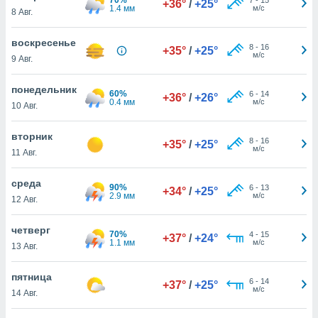
+36°
/
+25°
 и
1.4 мм
м/с
8 Авг.
ть действия
я на веб-
воскресенье
же
8
-
16
+35°
/
+25°
м/с
пределенный
9 Авг.
обы
вам рекламу
понедельник
60%
6
-
14
+36°
/
+26°
зированный
0.4 мм
м/с
10 Авг.
го основе.
айти
вторник
ьную
8
-
16
+35°
/
+25°
м/с
11 Авг.
 в нашей
йлов cookie
ремя
среда
90%
6
-
13
+34°
/
+25°
гласие,
2.9 мм
м/с
12 Авг.
опку
спользования
четверг
 cookie
70%
4
-
15
+37°
/
+24°
1.1 мм
м/с
13 Авг.
нную в
и нашего
пятница
6
-
14
+37°
/
+25°
м/с
14 Авг.
ОГО ВЫ