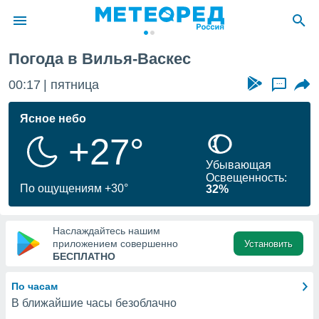
я-Васкес
Погода в Вилья-Васкес
ие о
циальности
00:17
пятница
...
oda.com
)
Ясное небо
+27°
алами,
тировать
Убывающая
ество
Освещенность:
яемой
По ощущениям +30°
32%
. Вы можете
ступ к этому
используя
Наслаждайтесь нашим
едующих
приложением совершенно
Установить
БЕСПЛАТНО
файлы
По часам
олучить
В ближайшие часы безоблачно
й доступ