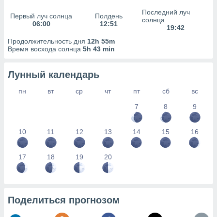
сервисов.
Последний луч
Первый луч солнца
Полдень
 наших 1199
солнца
06:00
12:51
неров
19:42
Продолжительность дня
12h 55m
Время восхода солнца
5h 43 min
Лунный календарь
пн
вт
ср
чт
пт
сб
вс
7
8
9
10
11
12
13
14
15
16
17
18
19
20
Поделиться прогнозом