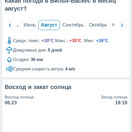
Какая погода в Вилья-Васкес в месяц
с помощью
или
август
?
данных из
чников,
и
й
Июнь
Июль
Август
Сентябрь
Октябрь
Ноябрь
вование
ие
Средн. темп.:
+30°C
Макс.:
+35°C
Мин:
+26°C
х данных
Дождливые дни:
8
дней
контента.
Осадки:
36 мм
ные
и
Средняя скорость ветра:
4 м/с
ция
м
я
Восход и закат солнца
рованная
Восход солнца
Заход солнца
нтент,
06:23
19:19
е
сти рекламы
ие сведения
и и