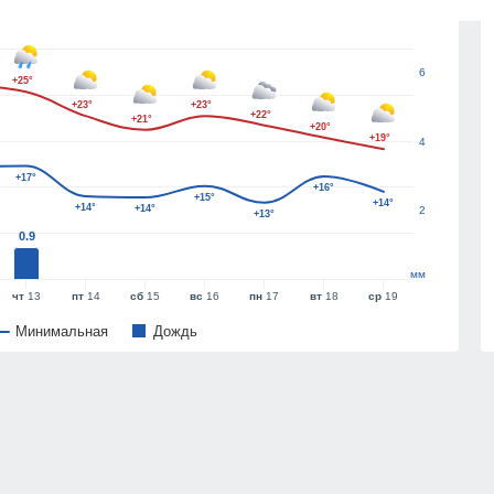
8
6
+25°
+23°
+23°
+22°
+21°
+20°
+19°
4
+17°
+16°
+15°
+14°
+14°
+14°
2
+13°
0.9
мм
чт
13
пт
14
сб
15
вс
16
пн
17
вт
18
ср
19
Минимальная
Дождь