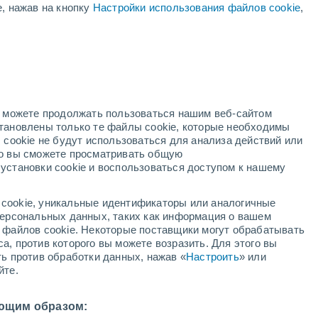
е, нажав на кнопку
Настройки использования файлов cookie
,
й
но можете продолжать пользоваться нашим веб-сайтом
становлены только те файлы cookie, которые необходимы
й радар
Метеоспутники
Модели
 cookie не будут использоваться для анализа действий или
ко вы сможете просматривать общую
установки cookie и воспользоваться доступом к нашему
недельник
вторник
среда
четверг
cookie, уникальные идентификаторы или аналогичные
10 Авг.
11 Авг.
12 Авг.
13 Авг.
 персональных данных, таких как информация о вашем
ы файлов cookie. Некоторые поставщики могут обрабатывать
а, против которого вы можете возразить. Для этого вы
ть против обработки данных, нажав «
Настроить
» или
40%
60%
йте.
0.2 мм
0.9 мм
19°
/
+11°
+25°
/
+12°
+26°
/
+17°
+25°
/
+17°
ющим образом: