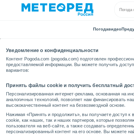
Погода
видео
Пред
Уведомление о конфиденциальности
Контент Pogoda.com (pogoda.com) подготовлен профессион
предоставляемой информации. Вы можете получить доступ 
вариантов:
Главная
Ирландия
Графство Дублина
Дублин
Принять файлы cookie и получить бесплатный дос
Персонализированная интернет-реклама, основанная на ин
Погода в Дублине
аналогичных технологий, позволяет нам финансировать на
высококачественный контент на безвозмездной основе.
18:19
пятница
Нажимая «Принять и продолжить», вы получаете доступ к в
cookie, как наших, так и наших партнеров, которые позвол
пользователя на веб-сайте, а также создавать определенн
Облачно и ясно
персонализированный контент на его основе. Вы можете 