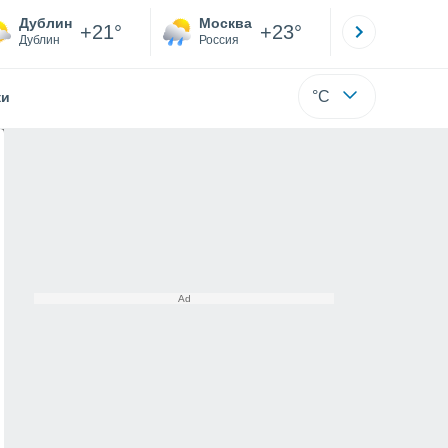
Дублин
Москва
Санкт-
+21°
+23°
Дублин
Россия
Са
°C
жи