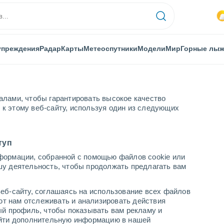
упреждения
Радар
Карты
Метеоспутники
Модели
Мир
Горные лы
алами, чтобы гарантировать высокое качество
к этому веб-сайту, используя один из следующих
туп
формации, собранной с помощью файлов cookie или
шу деятельность, чтобы продолжать предлагать вам
...
еб-сайту, соглашаясь на использование всех файлов
яют нам отслеживать и анализировать действия
По часам
ый профиль, чтобы показывать вам рекламу и
В ближайшие часы переменная
найти дополнительную информацию в нашей
облачность