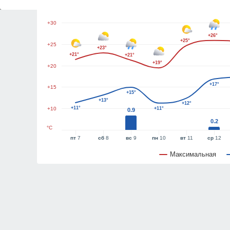
+35
+30
+26°
+25°
+25
+23°
+21°
+21°
+19°
+20
+17°
+15
+15°
+13°
+12°
+11°
+10
+11°
0.9
0.2
°C
пт
7
сб
8
вс
9
пн
10
вт
11
ср
12
Максимальная