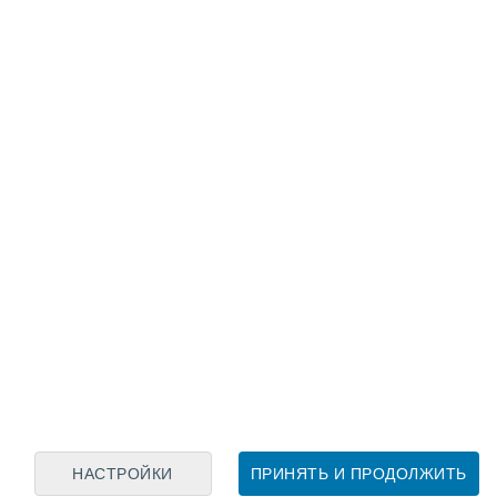
Лунный календарь
пн
вт
ср
чт
пт
сб
вс
7
8
9
10
11
12
13
14
15
16
17
18
19
20
НАСТРОЙКИ
ПРИНЯТЬ И ПРОДОЛЖИТЬ