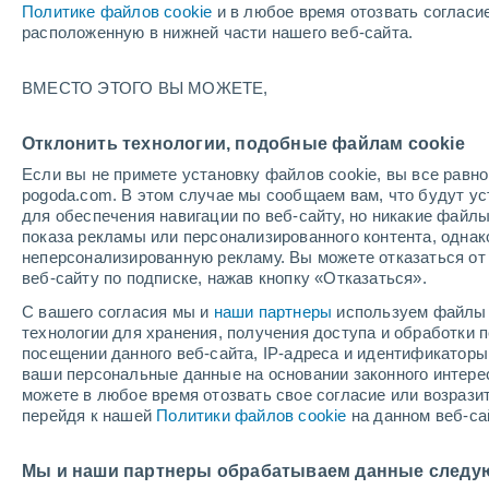
Политике файлов cookie
и в любое время отозвать согласи
+21°
расположенную в нижней части нашего веб-сайта.
ВМЕСТО ЭТОГО ВЫ МОЖЕТЕ,
западны
По ощущениям +21°
3
-
7 м/с
Отклонить технологии, подобные файлам cookie
Если вы не примете установку файлов cookie, вы все рав
pogoda.com. В этом случае мы сообщаем вам, что будут у
Погода на 1 – 7 дней
Карта облачности
Дождево
для обеспечения навигации по веб-сайту, но никакие файлы
показа рекламы или персонализированного контента, одна
неперсонализированную рекламу. Вы можете отказаться от 
веб-сайту по подписке, нажав кнопку «Отказаться».
завтра
воскресенье
по
cегодня
С вашего согласия мы и
наши партнеры
используем файлы 
8 Авг.
9 Авг.
7 Авг.
технологии для хранения, получения доступа и обработки
посещении данного веб-сайта, IP-адреса и идентификатор
ваши персональные данные на основании законного интерес
можете в любое время отозвать свое согласие или возрази
50%
перейдя к нашей
Политики файлов cookie
на данном веб-са
0.9 мм
+23°
/
+13°
+21°
/
+15°
+
+21°
/
+11°
Мы и наши партнеры обрабатываем данные следу