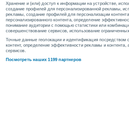
Хранение и (или) доступ к информации на устройстве, исп
4
-
9
м/с
5
-
11
м/с
4
-
9
м/с
создание профилей для персонализированной рекламы, ис
рекламы, создание профилей для персонализации контент
персонализированного контента, определение эффективнос
Погода в Дублине cегодня
, 7 август
понимание аудитории с помощью статистики или комбинаци
совершенствование сервисов, использование ограниченных
Облачно и я
+21°
17:00
Точные данные геолокации и идентификация посредством с
Ощущаемая т
контент, определение эффективности рекламы и контента, 
сервисов.
Облачно и я
+21°
18:00
Посмотреть наших 1199 партнеров
Ощущаемая т
Солнечно
+20°
19:00
Ощущаемая т
Солнечно
+19°
20:00
Ощущаемая т
Солнечно
+17°
21:00
Ощущаемая т