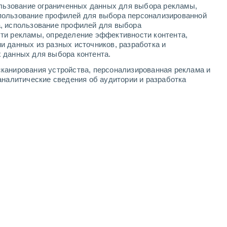
ользование ограниченных данных для выбора рекламы,
3
-
8
м/с
4
-
8
м/с
3
-
8
м/с
3
-
9
м/с
пользование профилей для выбора персонализированной
а, использование профилей для выбора
ти рекламы, определение эффективности контента,
а
и данных из разных источников, разработка и
 данных для выбора контента.
сно
западный
2 Низкий
канирования устройства, персонализированная реклама и
.
+21°
3
-
8 м/с
FPS:
нет
аналитические сведения об аудитории и разработка
сно
западный
1 Низкий
.
+21°
3
-
7 м/с
FPS:
нет
западный
1 Низкий
.
+20°
3
-
7 м/с
FPS:
нет
западный
0 Низкий
.
+19°
2
-
6 м/с
FPS:
нет
западный
0 Низкий
.
+17°
1
-
4 м/с
FPS:
нет