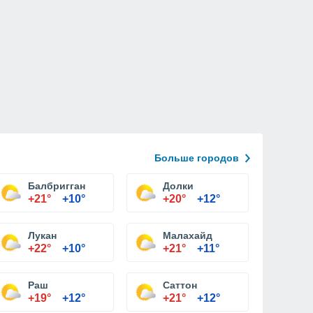
Больше городов
Балбригган
Долки
+21°
+10°
+20°
+12°
Лукан
Малахайд
+22°
+10°
+21°
+11°
Раш
Саттон
+19°
+12°
+21°
+12°