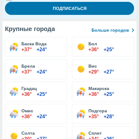
Крупные города
Больше городов
Баска Вода
Бол
+37°
+24°
+36°
+25°
Брела
Вис
+37°
+24°
+29°
+27°
Градац
Макарска
+36°
+25°
+36°
+25°
Омис
Подгора
+36°
+24°
+35°
+28°
Солта
Сплит
+30°
+27°
+34°
+26°