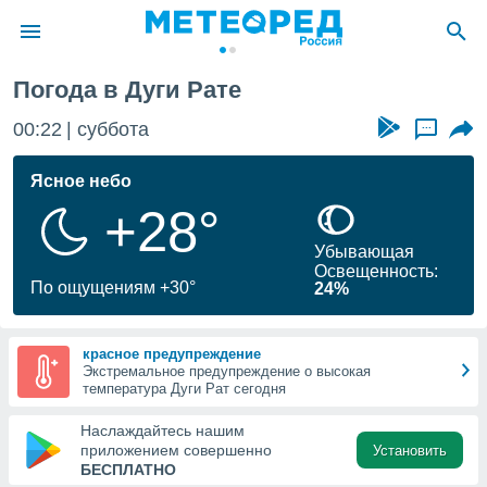
Погода в Дуги Рате
ие о
циальности
00:22
суббота
...
oda.com
)
Ясное небо
+28°
алами,
тировать
Убывающая
ество
Освещенность:
яемой
По ощущениям +30°
24%
. Вы можете
ступ к этому
используя
красное предупреждение
едующих
Экстремальное предупреждение о высокая
температура Дуги Рат сегодня
файлы
Наслаждайтесь нашим
олучить
приложением совершенно
Установить
й доступ
БЕСПЛАТНО