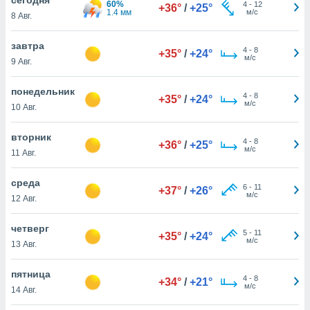
60%
 и
4
-
12
+36°
/
+25°
1.4 мм
м/с
8 Авг.
ть действия
я на веб-
же
завтра
4
-
8
+35°
/
+24°
пределенный
м/с
9 Авг.
обы
вам рекламу
понедельник
4
-
8
зированный
+35°
/
+24°
м/с
10 Авг.
го основе.
айти
ьную
вторник
4
-
8
+36°
/
+25°
 в нашей
м/с
11 Авг.
йлов cookie
ремя
среда
6
-
11
гласие,
+37°
/
+26°
м/с
12 Авг.
опку
спользования
четверг
 cookie
5
-
11
+35°
/
+24°
м/с
нную в
13 Авг.
и нашего
пятница
4
-
8
+34°
/
+21°
м/с
14 Авг.
ОГО ВЫ