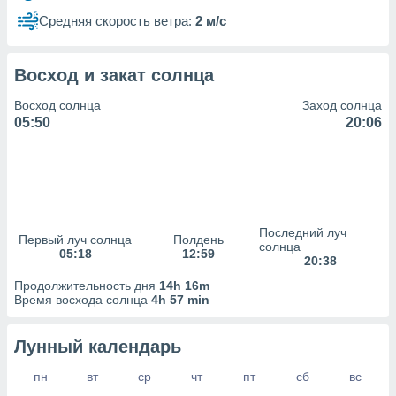
сервисов.
Средняя скорость ветра:
2 м/с
 наших 1199
неров
Восход и закат солнца
Восход солнца
Заход солнца
05:50
20:06
Последний луч
Первый луч солнца
Полдень
солнца
05:18
12:59
20:38
Продолжительность дня
14h 16m
Время восхода солнца
4h 57 min
Лунный календарь
пн
вт
ср
чт
пт
сб
вс