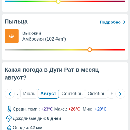
с помощью
или
данных из
чников,
Пыльца
Подробно
и
вование
Высокий
Амброзия (102 #/m³)
ие
х данных
контента.
ные
и
Какая погода в Дуги Рат в месяц
ция
м
август
?
я
рованная
й
Июнь
Июль
Август
Сентябрь
Октябрь
Ноябрь
нтент,
е
сти рекламы
Средн. темп.:
+23°C
Макс.:
+26°C
Мин:
+20°C
Дождливые дни:
6
дней
ие сведения
и и
Осадки:
42 мм