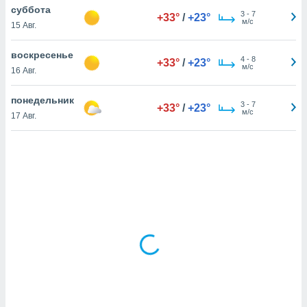
суббота
3
-
7
+33°
/
+23°
м/с
15 Авг.
и,
 файлам
воскресенье
4
-
8
+33°
/
+23°
м/с
16 Авг.
примете
айлов
понедельник
3
-
7
+33°
/
+23°
се равно
м/с
17 Авг.
должать
ся нашим
pogoda.com.
ае мы
м, что
овлены
айлы cookie,
обходимы
ения
 веб-сайту,
файлы cookie
пользоваться
 действий
рекламы или
рованного