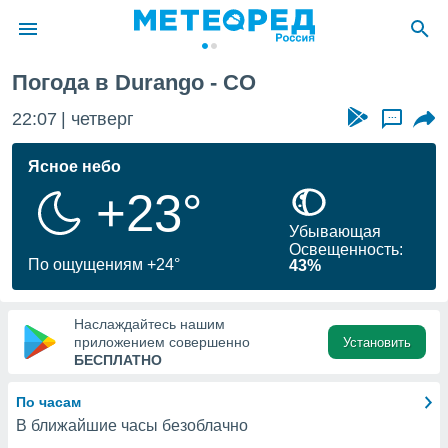
Погода в Durango - CO
ие о
циальности
22:07
четверг
...
oda.com
)
Ясное небо
+23°
алами,
тировать
Убывающая
ество
Освещенность:
яемой
По ощущениям +24°
43%
. Вы можете
ступ к этому
используя
Наслаждайтесь нашим
едующих
приложением совершенно
Установить
БЕСПЛАТНО
файлы
По часам
олучить
В ближайшие часы безоблачно
й доступ