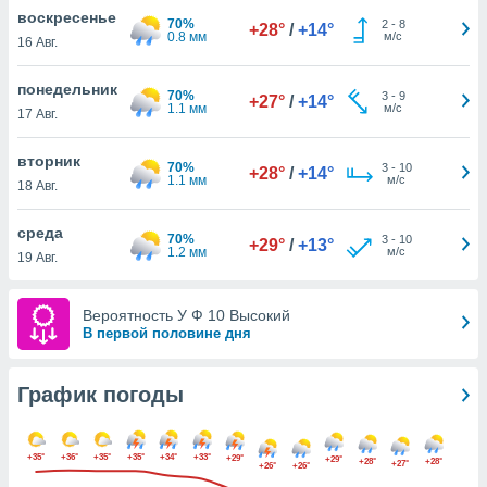
днако вы
воскресенье
70%
2
-
8
+28°
/
+14°
сматривать
0.8 мм
м/с
16 Авг.
изированную
понедельник
70%
3
-
9
 можете
+27°
/
+14°
1.1 мм
м/с
17 Авг.
от установки
ться
вторник
70%
3
-
10
+28°
/
+14°
нашему веб-
1.1 мм
м/с
18 Авг.
дписке,
у
среда
70%
3
-
10
».
+29°
/
+13°
1.2 мм
м/с
19 Авг.
гласия мы и
ры
Вероятность У Ф 10 Высокий
 файлы
В первой половине дня
кальные
торы или
 технологии
График погоды
я,
оступа и
ерсональных
+35°
+36°
+35°
+35°
+34°
+33°
+29°
их как
+29°
+28°
+28°
+27°
+26°
+26°
 о вашем