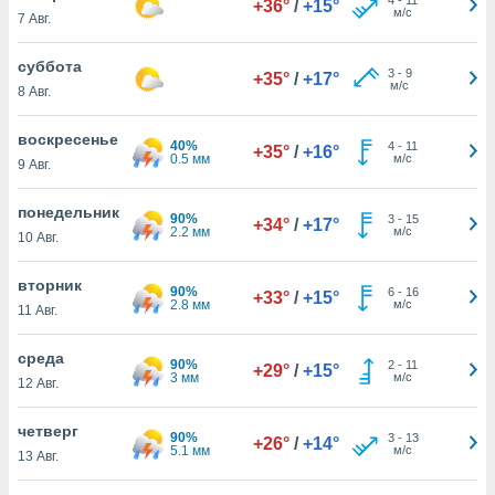
+36°
/
+15°
 и
м/с
7 Авг.
ть действия
я на веб-
суббота
же
3
-
9
+35°
/
+17°
м/с
пределенный
8 Авг.
обы
вам рекламу
воскресенье
40%
4
-
11
+35°
/
+16°
зированный
0.5 мм
м/с
9 Авг.
го основе.
айти
понедельник
ьную
90%
3
-
15
+34°
/
+17°
2.2 мм
м/с
10 Авг.
 в нашей
йлов cookie
ремя
вторник
90%
6
-
16
+33°
/
+15°
гласие,
2.8 мм
м/с
11 Авг.
опку
спользования
среда
 cookie
90%
2
-
11
+29°
/
+15°
3 мм
м/с
12 Авг.
нную в
и нашего
четверг
90%
3
-
13
+26°
/
+14°
5.1 мм
м/с
13 Авг.
ОГО ВЫ