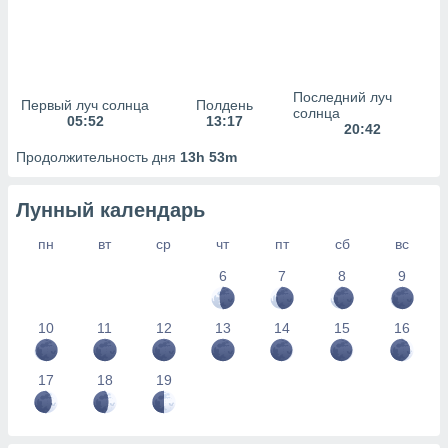
сервисов.
 наших 1199
неров
Последний луч
Первый луч солнца
Полдень
солнца
05:52
13:17
20:42
Продолжительность дня
13h 53m
Лунный календарь
пн
вт
ср
чт
пт
сб
вс
6
7
8
9
10
11
12
13
14
15
16
17
18
19