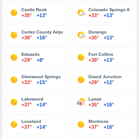
Castle Rock
Colorado Springs Airpor
+35°
+13°
+33°
+13°
Cortez County Airport
Durango
+38°
+16°
+35°
+13°
Edwards
Fort Collins
+29°
+8°
+38°
+13°
Glenwood Springs
Grand Junction
+33°
+15°
+29°
+12°
Lakewood
Lamar
+37°
+14°
+36°
+16°
Loveland
Montrose
+37°
+14°
+37°
+16°