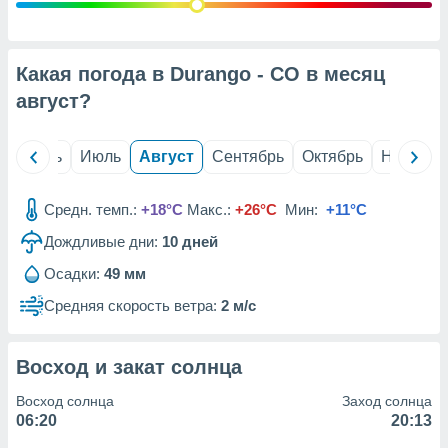
с помощью
или
данных из
чников,
Какая погода в Durango - CO в месяц
и
вование
август
?
ие
х данных
й
Июнь
Июль
Август
Сентябрь
Октябрь
Ноябрь
контента.
ные
Средн. темп.:
+18°C
Макс.:
+26°C
Мин:
+11°C
и
Дождливые дни:
10
дней
ция
м
Осадки:
49 мм
я
Средняя скорость ветра:
2 м/с
рованная
нтент,
е
Восход и закат солнца
сти рекламы
Восход солнца
Заход солнца
ие сведения
06:20
20:13
и и