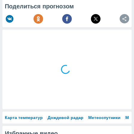
Поделиться прогнозом
Карта температур
Дождевой радар
Метеоспутники
Мод
Избранные видео