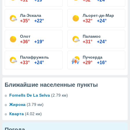
Ла-Эскала
Льорет-де-Мар
+35°
+22°
+32°
+24°
Олот
Паламос
+36°
+19°
+31°
+24°
Палафружель
Пучсерда
+33°
+24°
+29°
+16°
Ближайшие населенные пункты
Fornells De La Selva
(2.79 км)
Жирона
(3.79 км)
Кварта
(4.02 км)
Погода...