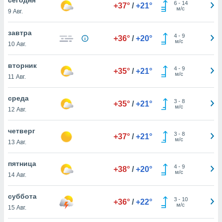
 и
6
-
14
+37°
/
+21°
м/с
9 Авг.
ть действия
я на веб-
же
завтра
4
-
9
+36°
/
+20°
пределенный
м/с
10 Авг.
обы
вам рекламу
вторник
4
-
9
зированный
+35°
/
+21°
м/с
11 Авг.
го основе.
айти
ьную
среда
3
-
8
+35°
/
+21°
 в нашей
м/с
12 Авг.
йлов cookie
ремя
четверг
3
-
8
гласие,
+37°
/
+21°
м/с
13 Авг.
опку
спользования
пятница
 cookie
4
-
9
+38°
/
+20°
м/с
нную в
14 Авг.
и нашего
суббота
3
-
10
+36°
/
+22°
м/с
15 Авг.
ОГО ВЫ