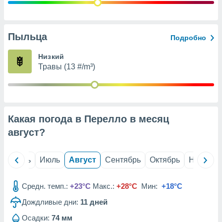
с помощью
или
данных из
чников,
Пыльца
Подробно
и
вование
Низкий
Травы (13 #/m³)
ие
х данных
контента.
ные
и
Какая погода в Перелло в месяц
ция
м
август
?
я
рованная
й
Июнь
Июль
Август
Сентябрь
Октябрь
Ноябрь
нтент,
е
сти рекламы
Средн. темп.:
+23°C
Макс.:
+28°C
Мин:
+18°C
Дождливые дни:
11
дней
ие сведения
и и
Осадки:
74 мм