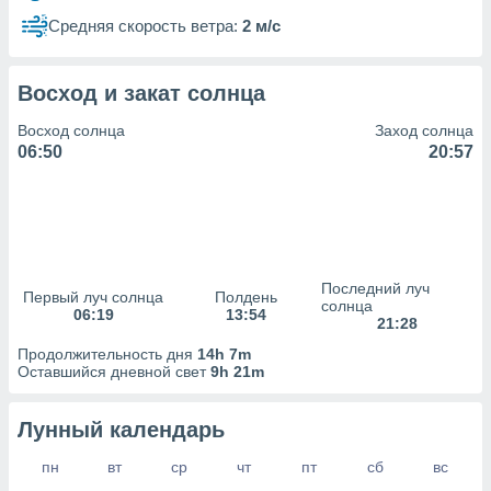
сервисов.
Средняя скорость ветра:
2 м/с
 наших 1199
неров
Восход и закат солнца
Восход солнца
Заход солнца
06:50
20:57
Последний луч
Первый луч солнца
Полдень
солнца
06:19
13:54
21:28
Продолжительность дня
14h 7m
Оставшийся дневной свет
9h 21m
Лунный календарь
пн
вт
ср
чт
пт
сб
вс