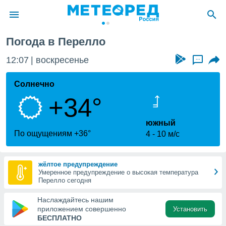
релло
Погода в Перелло
ие о
циальности
12:07
воскресенье
...
oda.com
)
Солнечно
+34°
алами,
тировать
ество
южный
яемой
По ощущениям +36°
4
10 м/с
. Вы можете
ступ к этому
используя
жёлтое предупреждение
едующих
Умеренное предупреждение о высокая температура
Перелло сегодня
файлы
Наслаждайтесь нашим
олучить
приложением совершенно
Установить
й доступ
БЕСПЛАТНО