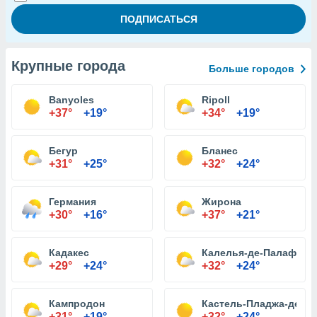
Крупные города
Больше городов
Banyoles
Ripoll
+37°
+19°
+34°
+19°
Бегур
Бланес
+31°
+25°
+32°
+24°
Германия
Жирона
+30°
+16°
+37°
+21°
Кадакес
Калелья-де-Палафруж
+29°
+24°
+32°
+24°
Кампродон
Кастель-Пладжа-де-А
+31°
+19°
+32°
+24°