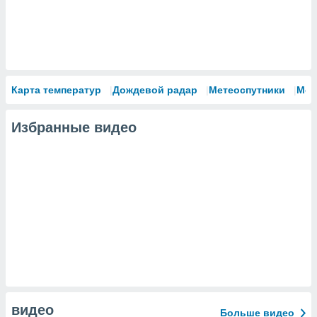
Карта температур
Дождевой радар
Метеоспутники
Мод
Избранные видео
видео
Больше видео