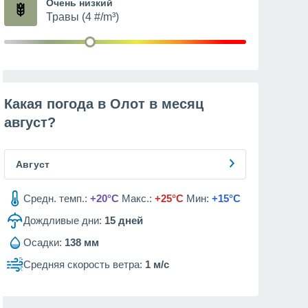
Очень низкий
Травы (4 #/m³)
Какая погода в Олот в месяц
август
?
Август
Средн. темп.:
+20°C
Макс.:
+25°C
Мин:
+15°C
Дождливые дни:
15
дней
Осадки:
138 мм
Средняя скорость ветра:
1 м/с