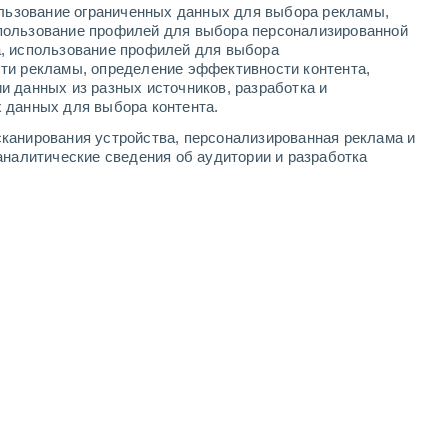
ользование ограниченных данных для выбора рекламы,
2
-
8
м/с
2
-
8
м/с
3
-
9
м/с
3
-
10
м/с
пользование профилей для выбора персонализированной
а, использование профилей для выбора
ти рекламы, определение эффективности контента,
и данных из разных источников, разработка и
 данных для выбора контента.
юго-западный
6 Высокий
канирования устройства, персонализированная реклама и
3
-
9 м/с
FPS:
15-25
аналитические сведения об аудитории и разработка
южный
4 Средний
3
-
9 м/с
FPS:
6-10
южный
2 Низкий
3
-
8 м/с
FPS:
нет
южный
1 Низкий
2
-
8 м/с
FPS:
нет
восточный
0 Низкий
1
-
5 м/с
FPS:
нет