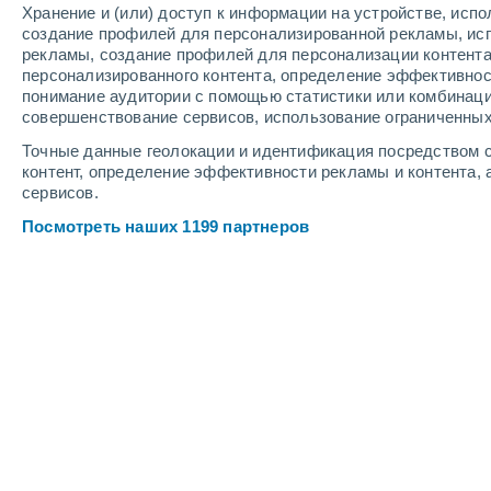
Хранение и (или) доступ к информации на устройстве, исп
3
-
10
м/с
3
-
9
м/с
4
-
11
м/с
создание профилей для персонализированной рекламы, ис
рекламы, создание профилей для персонализации контент
персонализированного контента, определение эффективнос
Погода в Олоте cегодня
, 9 августа
понимание аудитории с помощью статистики или комбинаци
совершенствование сервисов, использование ограниченных
Облачно и ясно
+36°
16:00
Точные данные геолокации и идентификация посредством с
Ощущаемая т.
+34°
контент, определение эффективности рекламы и контента, 
сервисов.
Облачно и ясно
+35°
17:00
Посмотреть наших 1199 партнеров
Ощущаемая т.
+34°
Облачно и ясно
+35°
18:00
Ощущаемая т.
+33°
Облачно и ясно
+33°
19:00
Ощущаемая т.
+32°
Облачно и ясно
+31°
20:00
Ощущаемая т.
+31°