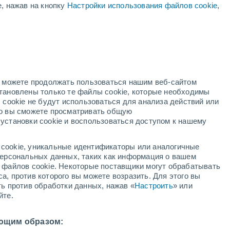
е, нажав на кнопку
Настройки использования файлов cookie
,
жёлтое предупреждение
Умеренное предупреждение о
высокая температура Олот
сегодня
дный
но можете продолжать пользоваться нашим веб-сайтом
становлены только те файлы cookie, которые необходимы
й радар
Метеоспутники
Модели
 cookie не будут использоваться для анализа действий или
ко вы сможете просматривать общую
установки cookie и воспользоваться доступом к нашему
среда
четверг
пятница
суббота
cookie, уникальные идентификаторы или аналогичные
12 Авг.
13 Авг.
14 Авг.
15 Авг.
 персональных данных, таких как информация о вашем
ы файлов cookie. Некоторые поставщики могут обрабатывать
а, против которого вы можете возразить. Для этого вы
ть против обработки данных, нажав «
Настроить
» или
80%
50%
70%
йте.
0.7 мм
0.3 мм
0.4 мм
3°
/
+20°
+35°
/
+20°
+36°
/
+20°
+35°
/
+20°
ющим образом: