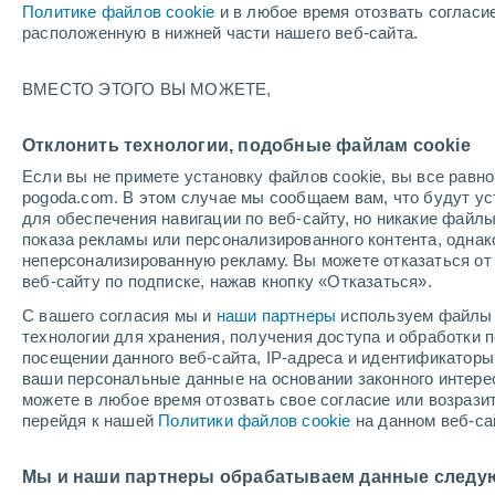
Политике файлов cookie
и в любое время отозвать согласи
+36°
расположенную в нижней части нашего веб-сайта.
ВМЕСТО ЭТОГО ВЫ МОЖЕТЕ,
юго-запа
По ощущениям +34°
3
-
9 м/с
Отклонить технологии, подобные файлам cookie
Если вы не примете установку файлов cookie, вы все рав
pogoda.com. В этом случае мы сообщаем вам, что будут у
Погода на 1 – 7 дней
Карта облачности
Дождево
для обеспечения навигации по веб-сайту, но никакие файлы
показа рекламы или персонализированного контента, одна
неперсонализированную рекламу. Вы можете отказаться от 
веб-сайту по подписке, нажав кнопку «Отказаться».
завтра
вторник
cегодня
С вашего согласия мы и
наши партнеры
используем файлы 
10 Авг.
11 Авг.
9 Авг.
технологии для хранения, получения доступа и обработки
посещении данного веб-сайта, IP-адреса и идентификатор
ваши персональные данные на основании законного интерес
можете в любое время отозвать свое согласие или возрази
60%
40%
перейдя к нашей
Политики файлов cookie
на данном веб-са
0.6 мм
0.2 мм
+34°
/
+19°
+34°
/
+20°
+3
+36°
/
+19°
Мы и наши партнеры обрабатываем данные следу