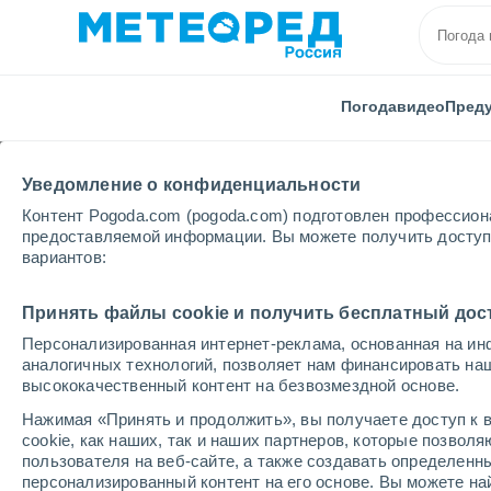
Погода
видео
Пред
Уведомление о конфиденциальности
Контент Pogoda.com (pogoda.com) подготовлен профессион
предоставляемой информации. Вы можете получить доступ 
вариантов:
Главная
Испания
Каталония
Провинция Жир
Принять файлы cookie и получить бесплатный дос
Персонализированная интернет-реклама, основанная на ин
Погода в Олоте
аналогичных технологий, позволяет нам финансировать на
высококачественный контент на безвозмездной основе.
15:30
воскресенье
Нажимая «Принять и продолжить», вы получаете доступ к в
cookie, как наших, так и наших партнеров, которые позвол
пользователя на веб-сайте, а также создавать определенн
Облачно и ясно
персонализированный контент на его основе. Вы можете 