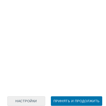
Лунный календарь
пн
вт
ср
чт
пт
сб
вс
9
10
11
12
13
14
15
16
17
18
19
20
21
22
НАСТРОЙКИ
ПРИНЯТЬ И ПРОДОЛЖИТЬ