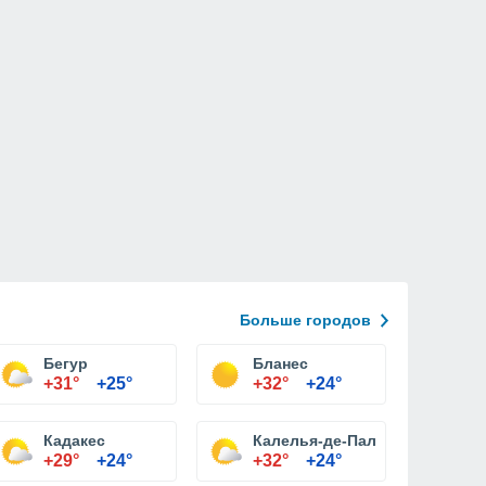
Больше городов
Бегур
Бланес
+31°
+25°
+32°
+24°
Кадакес
Калелья-де-Палафружель
+29°
+24°
+32°
+24°