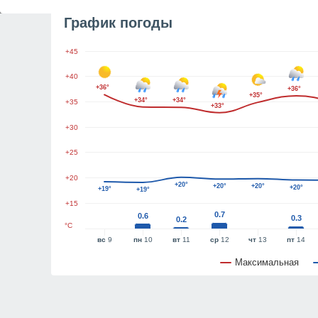
График погоды
+45
+40
+36°
+36°
+35°
+34°
+34°
+35
+33°
+30
+25
+20
+20°
+20°
+20°
+20°
+19°
+19°
+15
0.7
0.6
0.3
0.2
°C
вс
9
пн
10
вт
11
ср
12
чт
13
пт
14
Максимальная