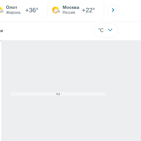
Олот
Москва
Санкт-
+36°
+22°
Жирона
Россия
Са
°C
жи