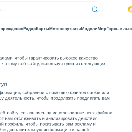
упреждения
Радар
Карты
Метеоспутники
Модели
Мир
Горные лы
алами, чтобы гарантировать высокое качество
к этому веб-сайту, используя один из следующих
оны
Олот
туп
формации, собранной с помощью файлов cookie или
шу деятельность, чтобы продолжать предлагать вам
...
еб-сайту, соглашаясь на использование всех файлов
яют нам отслеживать и анализировать действия
По часам
ый профиль, чтобы показывать вам рекламу и
В ближайшие часы переменная
найти дополнительную информацию в нашей
облачность