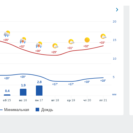
20
15
+35°
+33°
+32°
+32°
+31°
+30°
+29°
10
+20°
5
+20°
+18°
2.8
+18°
+17°
+17°
1.9
0.4
мм
сб
15
вс
16
пн
17
вт
18
ср
19
чт
20
пт
21
Минимальная
Дождь