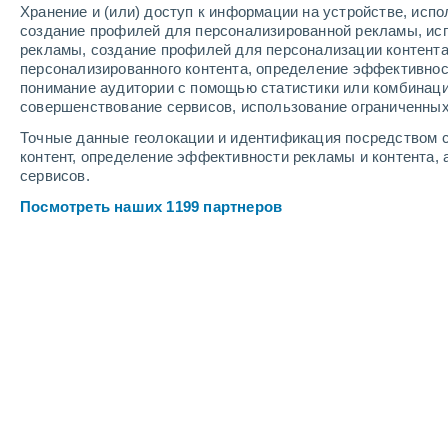
Хранение и (или) доступ к информации на устройстве, исп
3
-
11
м/с
3
-
7
м/с
4
-
10
м/с
создание профилей для персонализированной рекламы, ис
рекламы, создание профилей для персонализации контент
персонализированного контента, определение эффективнос
Погода в Элдорете cегодня
, 7 авгу
понимание аудитории с помощью статистики или комбинаци
совершенствование сервисов, использование ограниченных
Буря
40%
+21°
14:00
Точные данные геолокации и идентификация посредством с
0.8 мм
Ощущаемая т.
+21°
контент, определение эффективности рекламы и контента, 
сервисов.
Буря
60%
+17°
15:00
Посмотреть наших 1199 партнеров
1.8 мм
Ощущаемая т.
+17°
Небольшой дождь
70%
+18°
16:00
0.8 мм
Ощущаемая т.
+18°
Небольшой дождь
60%
+17°
17:00
0.6 мм
Ощущаемая т.
+17°
Небольшой дождь
40%
+17°
18:00
0.2 мм
Ощущаемая т.
+17°