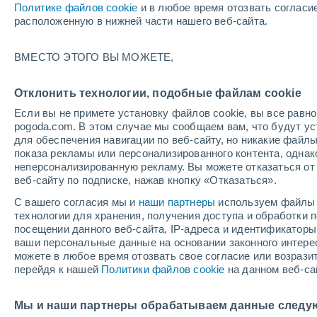
Политике файлов cookie
и в любое время отозвать согласи
+21°
расположенную в нижней части нашего веб-сайта.
40%
ВМЕСТО ЭТОГО ВЫ МОЖЕТЕ,
По ощущениям +21°
0.8 мм
Отклонить технологии, подобные файлам cookie
Если вы не примете установку файлов cookie, вы все рав
pogoda.com. В этом случае мы сообщаем вам, что будут у
Погода на 1 – 7 дней
Карта дождей
Дождевой р
для обеспечения навигации по веб-сайту, но никакие файлы
показа рекламы или персонализированного контента, одна
неперсонализированную рекламу. Вы можете отказаться от 
веб-сайту по подписке, нажав кнопку «Отказаться».
завтра
воскресенье
по
cегодня
С вашего согласия мы и
наши партнеры
используем файлы 
8 Авг.
9 Авг.
7 Авг.
технологии для хранения, получения доступа и обработки
посещении данного веб-сайта, IP-адреса и идентификатор
ваши персональные данные на основании законного интерес
можете в любое время отозвать свое согласие или возрази
90%
90%
90%
перейдя к нашей
Политики файлов cookie
на данном веб-са
15 мм
3.5 мм
5.5 мм
+24°
/
+12°
+23°
/
+11°
+
+23°
/
+13°
Мы и наши партнеры обрабатываем данные следу