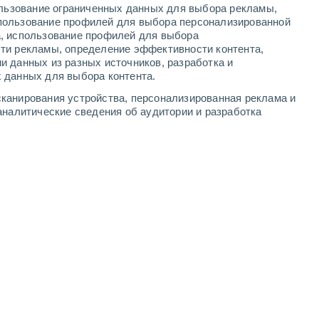
ользование ограниченных данных для выбора рекламы,
2
-
6
м/с
2
-
8
м/с
2
-
8
м/с
2
-
6
м/с
пользование профилей для выбора персонализированной
а, использование профилей для выбора
ти рекламы, определение эффективности контента,
ста
и данных из разных источников, разработка и
 данных для выбора контента.
южный
8 Очень высокий!
канирования устройства, персонализированная реклама и
1
-
6 м/с
FPS:
25-50
аналитические сведения об аудитории и разработка
южный
5 Средний
4
-
10 м/с
FPS:
6-10
юго-западный
3 Средний
1
-
8 м/с
FPS:
6-10
южный
1 Низкий
2
-
7 м/с
FPS:
нет
восточный
0 Низкий
1
-
6 м/с
FPS:
нет