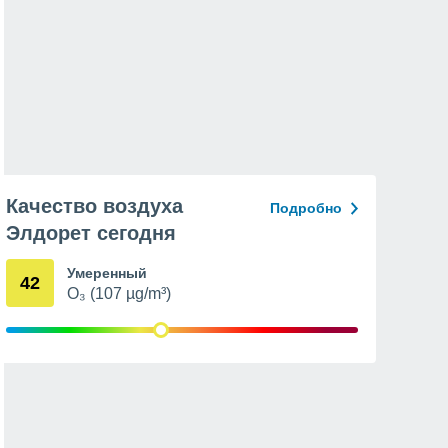
Качество воздуха
Подробно
Элдорет сегодня
Умеренный
42
O₃ (107 µg/m³)