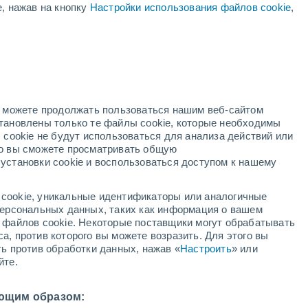
е, нажав на кнопку
Настройки использования файлов cookie
,
но можете продолжать пользоваться нашим веб-сайтом
становлены только те файлы cookie, которые необходимы
адар
Метеоспутники
Модели
 cookie не будут использоваться для анализа действий или
ко вы сможете просматривать общую
установки cookie и воспользоваться доступом к нашему
недельник
вторник
среда
четверг
cookie, уникальные идентификаторы или аналогичные
10 Авг.
11 Авг.
12 Авг.
13 Авг.
 персональных данных, таких как информация о вашем
ы файлов cookie. Некоторые поставщики могут обрабатывать
а, против которого вы можете возразить. Для этого вы
ть против обработки данных, нажав «
Настроить
» или
90%
90%
80%
80%
йте.
5 мм
3.7 мм
1.1 мм
0.9 мм
23°
/
+12°
+24°
/
+12°
+24°
/
+11°
+24°
/
+13°
ющим образом: