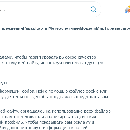
упреждения
Радар
Карты
Метеоспутники
Модели
Мир
Горные лы
алами, чтобы гарантировать высокое качество
к этому веб-сайту, используя один из следующих
туп
формации, собранной с помощью файлов cookie или
шу деятельность, чтобы продолжать предлагать вам
...
еб-сайту, соглашаясь на использование всех файлов
яют нам отслеживать и анализировать действия
По часам
ый профиль, чтобы показывать вам рекламу и
В ближайшие часы моросящий
найти дополнительную информацию в нашей
дождь