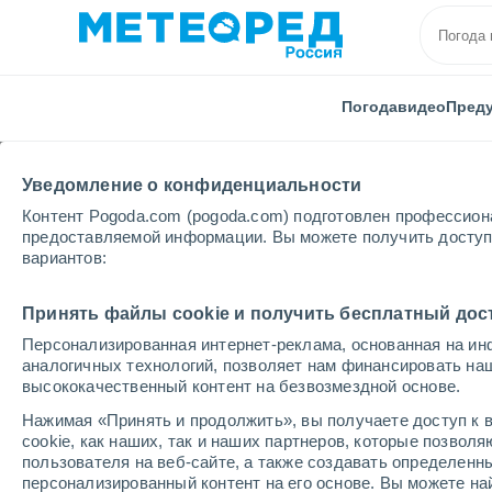
Погода
видео
Пред
Уведомление о конфиденциальности
Контент Pogoda.com (pogoda.com) подготовлен профессион
предоставляемой информации. Вы можете получить доступ 
вариантов:
Главная
Кения
Элдорет
Принять файлы cookie и получить бесплатный дос
Персонализированная интернет-реклама, основанная на ин
Погода в Элдорете
аналогичных технологий, позволяет нам финансировать на
высококачественный контент на безвозмездной основе.
14:06
пятница
Нажимая «Принять и продолжить», вы получаете доступ к в
cookie, как наших, так и наших партнеров, которые позвол
пользователя на веб-сайте, а также создавать определенн
Буря
персонализированный контент на его основе. Вы можете 