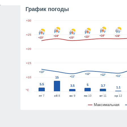
График погоды
+30
+25
+24°
+24°
+24°
+23°
+23°
+23°
+20
+15
+13°
+12°
+12°
+11°
+11°
+10
15
5.5
5
3.5
3.7
1.1
°C
пт
7
сб
8
вс
9
пн
10
вт
11
ср
12
Максимальная