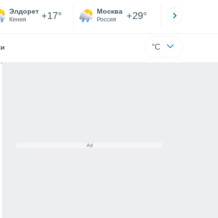
Элдорет
Москва
Санкт-
+17°
+29°
Кения
Россия
Са
°C
жи