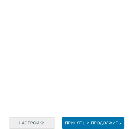
Лунный календарь
пн
вт
ср
чт
пт
сб
вс
7
8
9
10
11
12
13
14
15
16
17
18
19
20
НАСТРОЙКИ
ПРИНЯТЬ И ПРОДОЛЖИТЬ