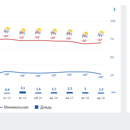
100
+24°
+23°
+23°
+23°
+23°
75
+22°
+22°
50
+13°
+12°
+12°
25
+12°
+12°
+12°
+12°
3.1
2.3
2
1.5
1.7
1.3
0.9
мм
чт
13
пт
14
сб
15
вс
16
пн
17
вт
18
ср
19
Минимальная
Дождь