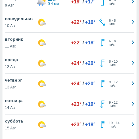
+19°
/
+17°
 и
0.4 мм
м/с
9 Авг.
ть действия
я на веб-
понедельник
же
6
-
8
+22°
/
+16°
м/с
пределенный
10 Авг.
обы
вам рекламу
вторник
6
-
8
+22°
/
+18°
зированный
м/с
11 Авг.
го основе.
айти
среда
ьную
8
-
10
+24°
/
+20°
м/с
12 Авг.
 в нашей
йлов cookie
ремя
четверг
9
-
12
+24°
/
+20°
гласие,
м/с
13 Авг.
опку
спользования
пятница
 cookie
9
-
12
+23°
/
+19°
м/с
14 Авг.
нную в
и нашего
суббота
10
-
14
+23°
/
+18°
м/с
15 Авг.
ОГО ВЫ