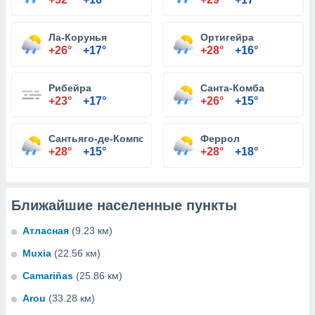
Ла-Корунья
Ортигейра
+26°
+17°
+28°
+16°
Рибейра
Санта-Комба
+23°
+17°
+26°
+15°
Сантьяго-де-Компостела
Феррол
+28°
+15°
+28°
+18°
Ближайшие населенные пункты
Атласная
(9.23 км)
Muxia
(22.56 км)
Camariñas
(25.86 км)
Arou
(33.28 км)