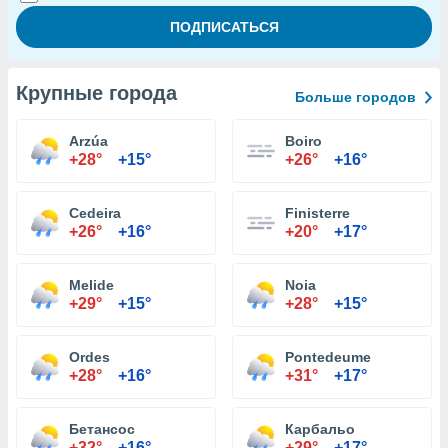
Крупные города
Больше городов
Arzúa
Boiro
+28°
+15°
+26°
+16°
Cedeira
Finisterre
+26°
+16°
+20°
+17°
Melide
Noia
+29°
+15°
+28°
+15°
Ordes
Pontedeume
+28°
+16°
+31°
+17°
Бетансос
Карбальо
+32°
+16°
+29°
+17°