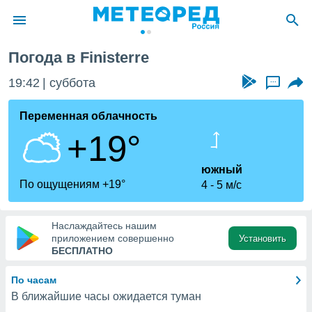
nisterre
Погода в Finisterre
ие о
циальности
19:42
суббота
...
oda.com
)
Переменная облачность
+19°
алами,
тировать
ество
южный
яемой
По ощущениям +19°
4
5 м/с
. Вы можете
ступ к этому
используя
Наслаждайтесь нашим
едующих
приложением совершенно
Установить
БЕСПЛАТНО
файлы
По часам
олучить
В ближайшие часы ожидается туман
й доступ