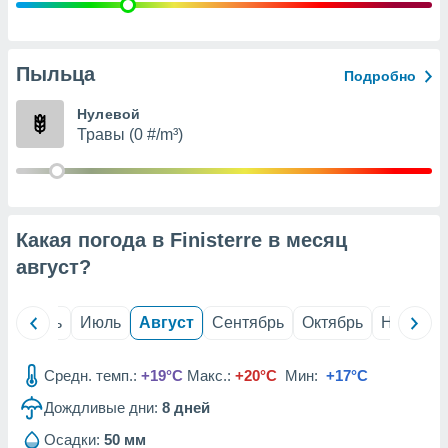
с помощью
или
данных из
чников,
Пыльца
Подробно
и
вование
Нулевой
Травы (0 #/m³)
ие
х данных
контента.
ные
и
Какая погода в Finisterre в месяц
ция
м
август
?
я
рованная
й
Июнь
Июль
Август
Сентябрь
Октябрь
Ноябрь
нтент,
е
сти рекламы
Средн. темп.:
+19°C
Макс.:
+20°C
Мин:
+17°C
Дождливые дни:
8
дней
ие сведения
и и
Осадки:
50 мм