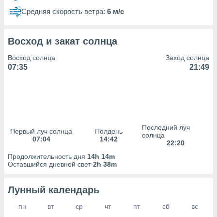
сервисов.
Средняя скорость ветра:
6 м/с
 наших 1199
неров
Восход и закат солнца
Восход солнца
Заход солнца
07:35
21:49
Последний луч
Первый луч солнца
Полдень
солнца
07:04
14:42
22:20
Продолжительность дня
14h 14m
Оставшийся дневной свет
2h 38m
Лунный календарь
пн
вт
ср
чт
пт
сб
вс