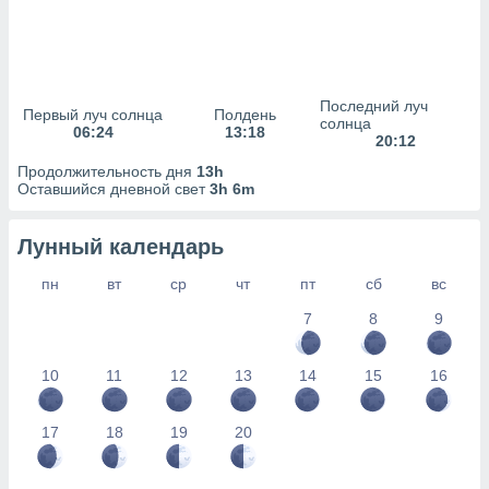
сервисов.
 наших 1199
неров
Последний луч
Первый луч солнца
Полдень
солнца
06:24
13:18
20:12
Продолжительность дня
13h
Оставшийся дневной свет
3h 6m
Лунный календарь
пн
вт
ср
чт
пт
сб
вс
7
8
9
10
11
12
13
14
15
16
17
18
19
20