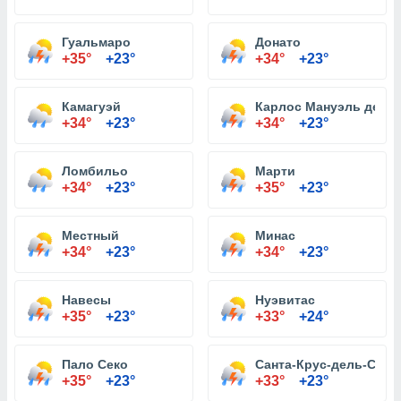
Гуальмаро
Донато
+35°
+23°
+34°
+23°
Камагуэй
Карлос Мануэль де Се
+34°
+23°
+34°
+23°
Ломбильо
Марти
+34°
+23°
+35°
+23°
Местный
Минас
+34°
+23°
+34°
+23°
Навесы
Нуэвитас
+35°
+23°
+33°
+24°
Пало Секо
Санта-Крус-дель-Сур
+35°
+23°
+33°
+23°