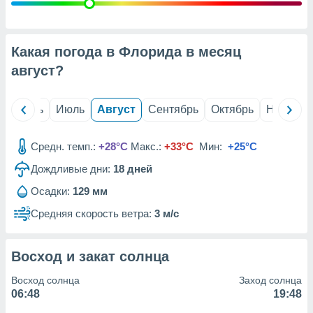
с помощью
или
данных из
чников,
Какая погода в Флорида в месяц
и
вование
август
?
ие
х данных
й
Июнь
Июль
Август
Сентябрь
Октябрь
Ноябрь
контента.
ные
Средн. темп.:
+28°C
Макс.:
+33°C
Мин:
+25°C
и
Дождливые дни:
18
дней
ция
м
Осадки:
129 мм
я
Средняя скорость ветра:
3 м/с
рованная
нтент,
е
Восход и закат солнца
сти рекламы
Восход солнца
Заход солнца
ие сведения
06:48
19:48
и и