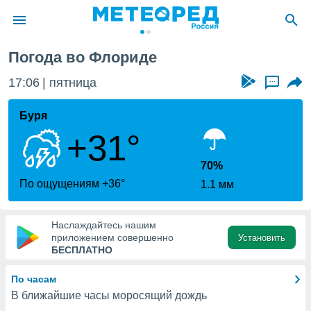
Погода во Флориде
ие о
циальности
17:06
пятница
...
oda.com
)
Буря
+31°
алами,
тировать
ество
70%
яемой
По ощущениям +36°
1.1 мм
. Вы можете
ступ к этому
используя
Наслаждайтесь нашим
едующих
приложением совершенно
Установить
БЕСПЛАТНО
файлы
По часам
олучить
В ближайшие часы моросящий дождь
й доступ