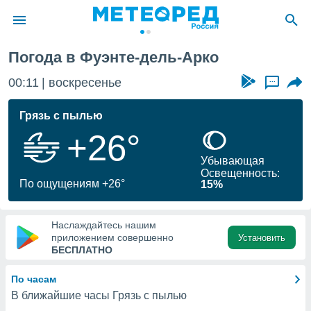
Фуэнте-дель-Арко
Погода в Фуэнте-дель-Арко
ие о
циальности
00:11
воскресенье
...
oda.com
)
Грязь с пылью
+26°
алами,
тировать
Убывающая
ество
Освещенность:
яемой
По ощущениям +26°
15%
. Вы можете
ступ к этому
используя
Наслаждайтесь нашим
едующих
приложением совершенно
Установить
БЕСПЛАТНО
файлы
По часам
олучить
В ближайшие часы Грязь с пылью
й доступ