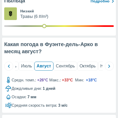
Пыльца
с помощью
Подробно
или
данных из
Низкий
чников,
Травы (6 #/m³)
и
вование
ие
х данных
Какая погода в Фуэнте-дель-Арко в
контента.
месяц
август
?
ные
и
ция
й
Июнь
Июль
Август
Сентябрь
Октябрь
Ноябрь
м
я
Средн. темп.:
+26°C
Макс.:
+33°C
Мин:
+18°C
рованная
Дождливые дни:
1
дней
нтент,
е
Осадки:
7 мм
сти рекламы
Средняя скорость ветра:
3 м/с
ие сведения
и и