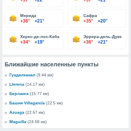
Мерида
Сафра
+36°
+21°
+35°
+20°
Херес-де-лос-Кабальерос
Эррера-дель-Дуке
+34°
+19°
+36°
+21°
Ближайшие населенные пункты
Гуадалканал
(9.44 км)
Llerena
(14.17 км)
Берланга
(15.77 км)
Башня Villagarcía
(22.5 км)
Azuaga
(22.67 км)
Maguilla
(24.58 км)