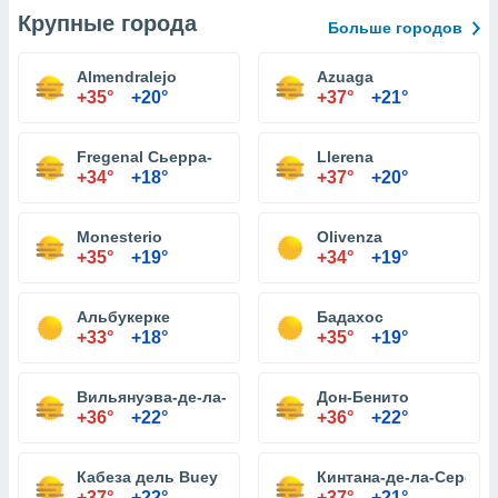
Крупные города
Больше городов
Almendralejo
Azuaga
+35°
+20°
+37°
+21°
Fregenal Сьерра-
Llerena
+34°
+18°
+37°
+20°
Monesterio
Olivenza
+35°
+19°
+34°
+19°
Альбукерке
Бадахос
+33°
+18°
+35°
+19°
Вильянуэва-де-ла-Серена
Дон-Бенито
+36°
+22°
+36°
+22°
Кабеза дель Buey
Кинтана-де-ла-Серена
+37°
+22°
+37°
+21°