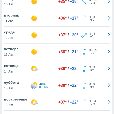
+35°
/
+18°
 и
м/с
10 Авг.
ть действия
я на веб-
вторник
же
4
-
8
+36°
/
+17°
м/с
пределенный
11 Авг.
обы
вам рекламу
среда
3
-
8
+37°
/
+20°
зированный
м/с
12 Авг.
го основе.
айти
четверг
ьную
5
-
10
+38°
/
+21°
м/с
13 Авг.
 в нашей
йлов cookie
ремя
пятница
3
-
9
+39°
/
+22°
гласие,
м/с
14 Авг.
опку
спользования
суббота
 cookie
30%
3
-
9
+38°
/
+22°
0.3 мм
м/с
15 Авг.
нную в
и нашего
воскресенье
4
-
11
+37°
/
+22°
м/с
16 Авг.
ОГО ВЫ