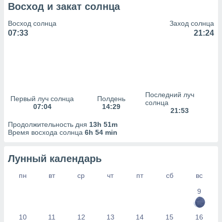
сервисов.
Восход и закат солнца
 наших 1199
Восход солнца
Заход солнца
неров
07:33
21:24
Последний луч
Первый луч солнца
Полдень
солнца
07:04
14:29
21:53
Продолжительность дня
13h 51m
Время восхода солнца
6h 54 min
Лунный календарь
пн
вт
ср
чт
пт
сб
вс
9
10
11
12
13
14
15
16