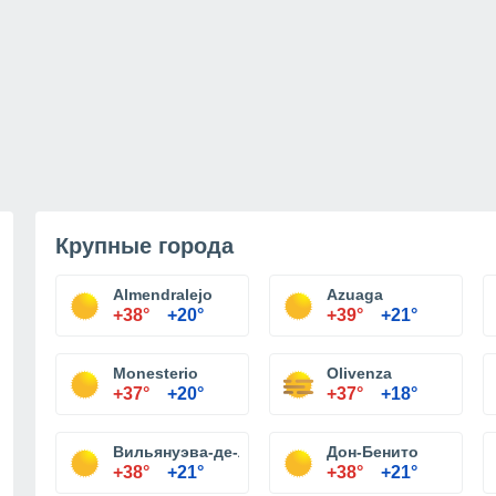
Крупные города
Almendralejo
Azuaga
+38°
+20°
+39°
+21°
Monesterio
Olivenza
+37°
+20°
+37°
+18°
Вильянуэва-де-ла-Серена
Дон-Бенито
+38°
+21°
+38°
+21°