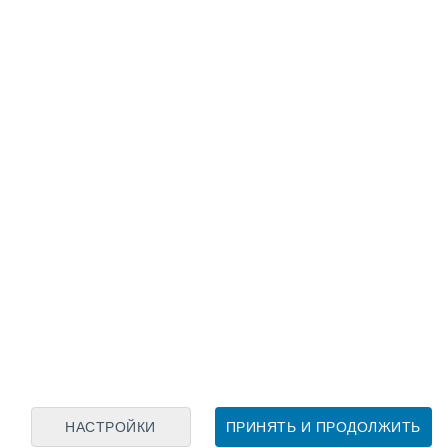
Лунный календарь
пн
вт
ср
чт
пт
сб
вс
7
8
9
10
11
12
13
14
15
16
17
18
19
20
НАСТРОЙКИ
ПРИНЯТЬ И ПРОДОЛЖИТЬ