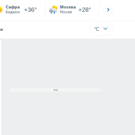
Сафра
Москва
Санкт-
+36°
+28°
Бадахос
Россия
Са
°C
жи