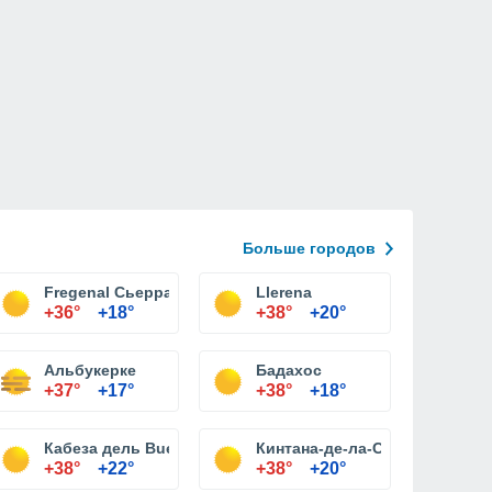
Больше городов
Fregenal Сьерра-
Llerena
+36°
+18°
+38°
+20°
Альбукерке
Бадахос
+37°
+17°
+38°
+18°
Кабеза дель Buey
Кинтана-де-ла-Серена
+38°
+22°
+38°
+20°