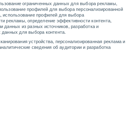
ользование ограниченных данных для выбора рекламы,
4
-
9
м/с
4
-
9
м/с
3
-
7
м/с
4
-
9
м/с
пользование профилей для выбора персонализированной
а, использование профилей для выбора
ти рекламы, определение эффективности контента,
и данных из разных источников, разработка и
 данных для выбора контента.
северо-западный
9 Очень высокий!
канирования устройства, персонализированная реклама и
3
-
7 м/с
FPS:
25-50
аналитические сведения об аудитории и разработка
северо-западный
8 Очень высокий!
4
-
9 м/с
FPS:
25-50
северо-западный
6 Высокий
4
-
10 м/с
FPS:
15-25
северо-западный
3 Средний
4
-
10 м/с
FPS:
6-10
северо-западный
2 Низкий
5
-
10 м/с
FPS:
нет