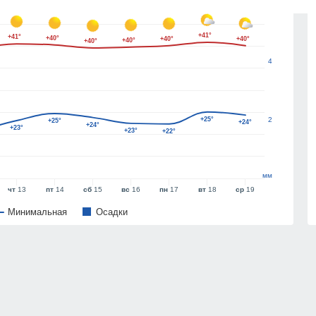
6
+41°
+41°
+40°
+40°
+40°
+40°
+40°
4
+25°
2
+25°
+24°
+24°
+23°
+23°
+22°
мм
чт
13
пт
14
сб
15
вс
16
пн
17
вт
18
ср
19
Минимальная
Oсадки