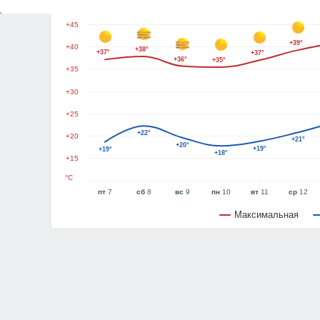
+50
+45
+39°
+40
+38°
+37°
+37°
+36°
+35°
+35
+30
+25
+22°
+20
+21°
+20°
+19°
+19°
+18°
+15
°C
пт
7
сб
8
вс
9
пн
10
вт
11
ср
12
Максимальная