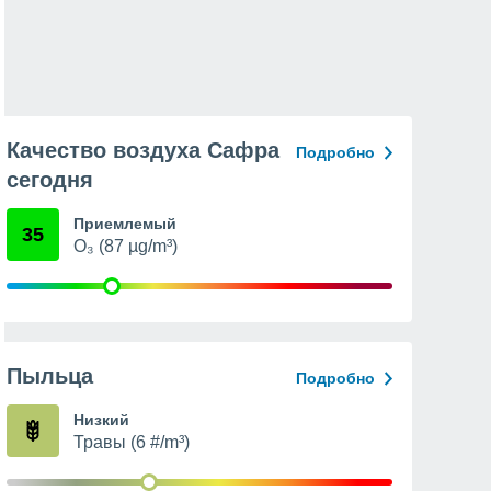
Качество воздуха Сафра
Подробно
сегодня
Приемлемый
35
O₃ (87 µg/m³)
Пыльца
Подробно
Низкий
Травы (6 #/m³)