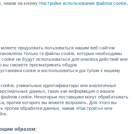
е, нажав на кнопку
Настройки использования файлов cookie
,
жёлтое предупреждение
Умеренное предупреждение о
высокая температура Сафра
сегодня
нь
но можете продолжать пользоваться нашим веб-сайтом
становлены только те файлы cookie, которые необходимы
й радар
Метеоспутники
Модели
 cookie не будут использоваться для анализа действий или
ко вы сможете просматривать общую
установки cookie и воспользоваться доступом к нашему
недельник
вторник
среда
четверг
cookie, уникальные идентификаторы или аналогичные
10 Авг.
11 Авг.
12 Авг.
13 Авг.
 персональных данных, таких как информация о вашем
ы файлов cookie. Некоторые поставщики могут обрабатывать
а, против которого вы можете возразить. Для этого вы
ть против обработки данных, нажав «
Настроить
» или
йте.
35°
/
+18°
+37°
/
+19°
+39°
/
+21°
+41°
/
+23°
ющим образом: