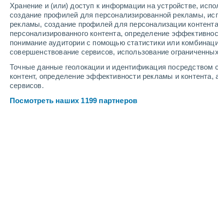
Хранение и (или) доступ к информации на устройстве, исп
4
-
10
м/с
5
-
11
м/с
5
-
10
м/с
создание профилей для персонализированной рекламы, ис
рекламы, создание профилей для персонализации контент
персонализированного контента, определение эффективнос
Погода в Сафре cегодня
, 7 августа
понимание аудитории с помощью статистики или комбинаци
совершенствование сервисов, использование ограниченных
Солнечно
+36°
15:00
Точные данные геолокации и идентификация посредством с
Ощущаемая т.
+34°
контент, определение эффективности рекламы и контента, 
сервисов.
Солнечно
+37°
16:00
Посмотреть наших 1199 партнеров
Ощущаемая т.
+34°
Солнечно
+37°
17:00
Ощущаемая т.
+34°
Солнечно
+36°
18:00
Ощущаемая т.
+34°
Солнечно
+36°
19:00
Ощущаемая т.
+33°