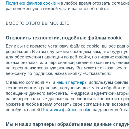
Политике файлов cookie
и в любое время отозвать согласи
+36°
расположенную в нижней части нашего веб-сайта.
UV
9 Оче
ВМЕСТО ЭТОГО ВЫ МОЖЕТЕ,
высокий!
По ощущениям +34°
FPS
25-50
Отклонить технологии, подобные файлам cookie
Если вы не примете установку файлов cookie, вы все рав
pogoda.com. В этом случае мы сообщаем вам, что будут у
Погода на 1 – 7 дней
Карта температур
Дождево
для обеспечения навигации по веб-сайту, но никакие файлы
показа рекламы или персонализированного контента, одна
неперсонализированную рекламу. Вы можете отказаться от 
веб-сайту по подписке, нажав кнопку «Отказаться».
завтра
воскресенье
по
cегодня
С вашего согласия мы и
наши партнеры
используем файлы 
8 Авг.
9 Авг.
7 Авг.
технологии для хранения, получения доступа и обработки
посещении данного веб-сайта, IP-адреса и идентификатор
ваши персональные данные на основании законного интерес
можете в любое время отозвать свое согласие или возрази
перейдя к нашей
Политики файлов cookie
на данном веб-са
+38°
/
+22°
+36°
/
+20°
+
+37°
/
+19°
Мы и наши партнеры обрабатываем данные следу