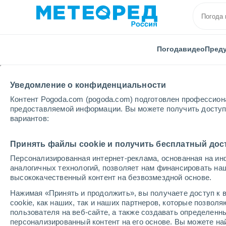
Погода
видео
Пред
Уведомление о конфиденциальности
Контент Pogoda.com (pogoda.com) подготовлен профессион
предоставляемой информации. Вы можете получить доступ 
вариантов:
Главная
Испания
Эстремадура
Провинция Б
Принять файлы cookie и получить бесплатный дос
Персонализированная интернет-реклама, основанная на ин
Погода в Сафре
аналогичных технологий, позволяет нам финансировать на
высококачественный контент на безвозмездной основе.
14:55
пятница
Нажимая «Принять и продолжить», вы получаете доступ к в
cookie, как наших, так и наших партнеров, которые позвол
пользователя на веб-сайте, а также создавать определенн
Солнечно
персонализированный контент на его основе. Вы можете 