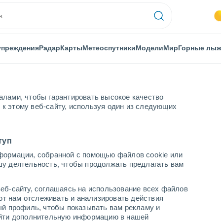
упреждения
Радар
Карты
Метеоспутники
Модели
Мир
Горные лы
алами, чтобы гарантировать высокое качество
к этому веб-сайту, используя один из следующих
адахоса
Сафра
туп
формации, собранной с помощью файлов cookie или
шу деятельность, чтобы продолжать предлагать вам
...
еб-сайту, соглашаясь на использование всех файлов
яют нам отслеживать и анализировать действия
По часам
ый профиль, чтобы показывать вам рекламу и
В ближайшие часы безоблачно
найти дополнительную информацию в нашей