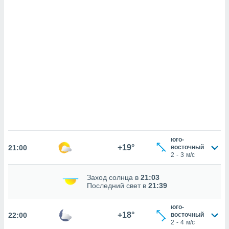
же
пределенный
обы
вам рекламу
зированный
го основе.
айти
ьную
 в нашей
йлов cookie
ремя
гласие,
опку
спользования
 cookie
юго-
+19°
21:00
восточный
нную в
2
-
3
м/с
и нашего
Заход солнца в
21:03
Последний свет в
21:39
ОГО ВЫ
юго-
+18°
22:00
восточный
2
-
4
м/с
и,