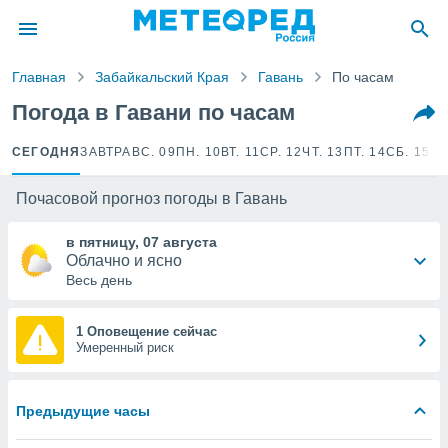
ие о
циальности
Главная
Забайкальский Края
Гавань
По часам
oda.com
)
Погода в Гавани по часам
алами,
CЕГОДНЯ
ЗАВТРА
ВС. 09
ПН. 10
ВТ. 11
СР. 12
ЧТ. 13
ПТ. 14
СБ. 15
ВС
тировать
ество
яемой
Почасовой прогноз погоды в Гавань
. Вы можете
ступ к этому
в пятницу, 07 августа
используя
Облачно и ясно
едующих
Весь день
файлы
1 Оповещение сейчас
Умеренный риск
олучить
й доступ
ированная
Предыдущие часы
клама,
на