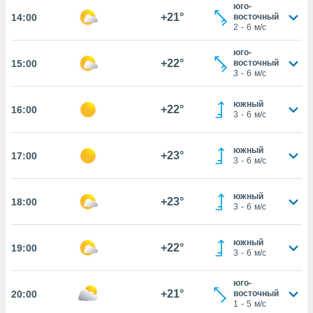
 собранной
юго-
+21°
14:00
файлов
восточный
2
-
6
м/с
аналогичных
 позволяет
ПРИНЯТЬ
юго-
ировать
+22°
15:00
И
восточный
ьность,
3
-
6
м/с
ПРОДОЛЖИТЬ
олжать
вам
южный
+22°
16:00
ственный
НАСТРОЙКИ
3
-
6
м/с
ой основе.
южный
+23°
17:00
ринять и
3
-
6
м/с
, вы
оступ к веб-
южный
ашаясь на
+23°
18:00
3
-
6
м/с
ие всех
ie, как
и наших
южный
+22°
19:00
которые
3
-
6
м/с
нам
 и
юго-
ть действия
+21°
20:00
восточный
я на веб-
1
-
5
м/с