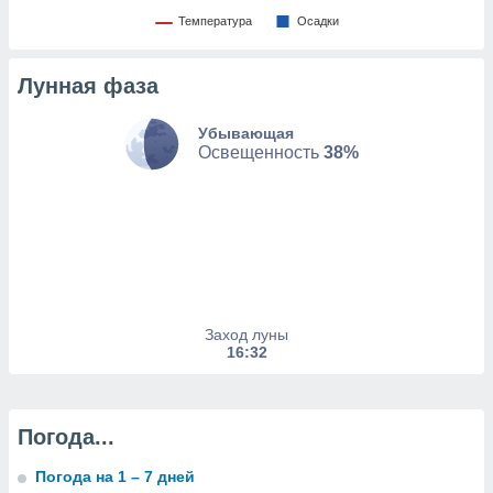
изированную
Температура
Oсадки
 можете
от установки
Лунная фаза
ться
нашему веб-
Убывающая
дписке,
Освещенность
38%
у
».
гласия мы и
ры
 файлы
кальные
торы или
 технологии
Заход луны
я,
16:32
оступа и
ерсональных
их как
 о вашем
Погода...
анного веб-
реса и
Погода на 1 – 7 дней
торы файлов