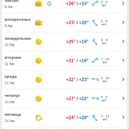
завтра
 и
5
-
8
+26°
/
+15°
м/с
8 Авг.
ть действия
я на веб-
же
воскресенье
5
-
8
+23°
/
+20°
пределенный
м/с
9 Авг.
обы
вам рекламу
понедельник
зированный
6
-
9
+25°
/
+19°
м/с
10 Авг.
го основе.
айти
ьную
вторник
7
-
10
+31°
/
+19°
 в нашей
м/с
11 Авг.
йлов cookie
ремя
среда
6
-
10
гласие,
+32°
/
+23°
м/с
12 Авг.
опку
спользования
 cookie
четверг
4
-
8
+27°
/
+22°
нную в
м/с
13 Авг.
и нашего
пятница
6
-
12
+24°
/
+20°
м/с
14 Авг.
ОГО ВЫ