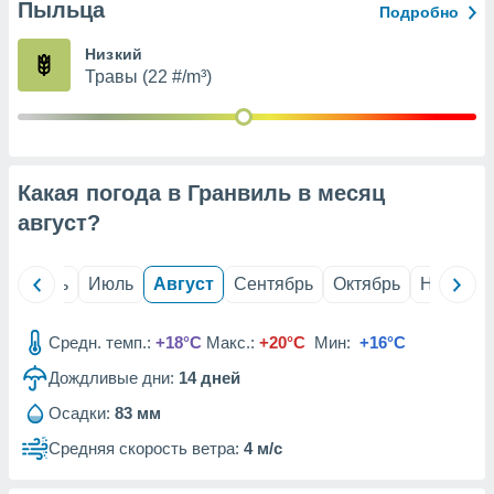
с помощью
Пыльца
Подробно
или
данных из
Низкий
чников,
Травы (22 #/m³)
и
вование
ие
х данных
Какая погода в Гранвиль в месяц
контента.
август
?
ные
и
ция
й
Июнь
Июль
Август
Сентябрь
Октябрь
Ноябрь
м
я
Средн. темп.:
+18°C
Макс.:
+20°C
Мин:
+16°C
рованная
нтент,
Дождливые дни:
14
дней
е
Осадки:
83 мм
сти рекламы
Средняя скорость ветра:
4 м/с
ие сведения
и и