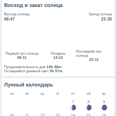
сервисов.
Восход и закат солнца
 наших 1199
неров
Восход солнца
Заход солнца
06:47
21:35
Последний луч
Первый луч солнца
Полдень
солнца
06:11
14:12
22:11
Продолжительность дня
14h 48m
Оставшийся дневной свет
5h 57m
Лунный календарь
пн
вт
ср
чт
пт
сб
вс
7
8
9
10
11
12
13
14
15
16