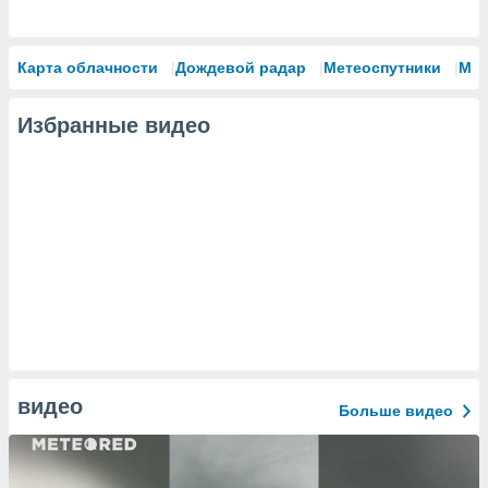
Карта облачности
Дождевой радар
Метеоспутники
Мо
Избранные видео
видео
Больше видео