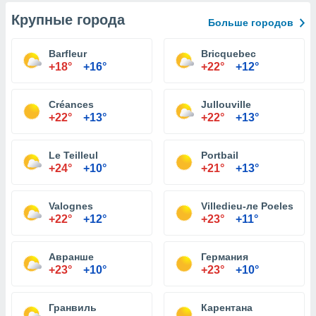
Крупные города
Больше городов
Barfleur
Bricquebec
+18°
+16°
+22°
+12°
Créances
Jullouville
+22°
+13°
+22°
+13°
Le Teilleul
Portbail
+24°
+10°
+21°
+13°
Valognes
Villedieu-ле Poeles
+22°
+12°
+23°
+11°
Авранше
Германия
+23°
+10°
+23°
+10°
Гранвиль
Карентана