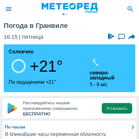
Погода в Гранвиле
ие о
циальности
16:15
пятница
...
oda.com
)
Солнечно
+21°
алами,
тировать
северо-
ество
западный
яемой
По ощущениям +21°
5
9 м/с
. Вы можете
ступ к этому
используя
едующих
Наслаждайтесь нашим
приложением совершенно
Установить
БЕСПЛАТНО
файлы
олучить
По часам
й доступ
В ближайшие часы переменная облачность