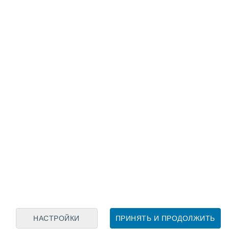
Лунный календарь
пн
вт
ср
чт
пт
сб
вс
6
7
8
9
10
11
12
13
14
15
16
17
18
19
НАСТРОЙКИ
ПРИНЯТЬ И ПРОДОЛЖИТЬ
4