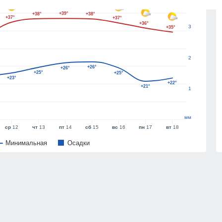
+39°
+38°
+38°
+37°
+37°
+36°
3
+35°
2
+26°
+26°
+25°
+25°
+23°
+22°
+21°
1
мм
ср
12
чт
13
пт
14
сб
15
вс
16
пн
17
вт
18
Минимальная
Oсадки