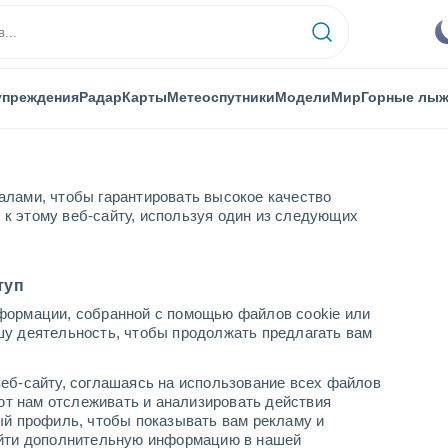
упреждения
Радар
Карты
Метеоспутники
Модели
Мир
Горные лы
алами, чтобы гарантировать высокое качество
к этому веб-сайту, используя один из следующих
асереса
Гуадалупе
туп
формации, собранной с помощью файлов cookie или
Испания)
шу деятельность, чтобы продолжать предлагать вам
...
еб-сайту, соглашаясь на использование всех файлов
яют нам отслеживать и анализировать действия
По часам
ый профиль, чтобы показывать вам рекламу и
В ближайшие часы безоблачно
найти дополнительную информацию в нашей