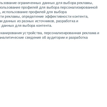
ользование ограниченных данных для выбора рекламы,
-
11
м/с
3
-
10
м/с
3
-
9
м/с
3
-
9
м/с
пользование профилей для выбора персонализированной
а, использование профилей для выбора
ти рекламы, определение эффективности контента,
ста
и данных из разных источников, разработка и
 данных для выбора контента.
западный
5 Средний
канирования устройства, персонализированная реклама и
°
3
-
9 м/с
FPS:
6-10
аналитические сведения об аудитории и разработка
западный
3 Средний
°
3
-
9 м/с
FPS:
6-10
западный
2 Низкий
°
4
-
9 м/с
FPS:
нет
западный
0 Низкий
°
4
-
9 м/с
FPS:
нет
западный
0 Низкий
°
3
-
8 м/с
FPS:
нет