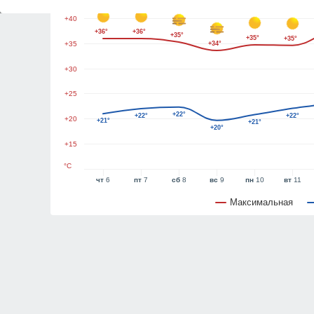
+40
+36°
+36°
+35°
+35°
+35°
+35
+34°
+30
+25
+22°
+22°
+22°
+20
+21°
+21°
+20°
+15
°C
чт
6
пт
7
сб
8
вс
9
пн
10
вт
11
Максимальная