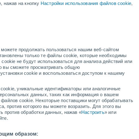
е, нажав на кнопку
Настройки использования файлов cookie
,
ая
ость:
но можете продолжать пользоваться нашим веб-сайтом
становлены только те файлы cookie, которые необходимы
й радар
Метеоспутники
Модели
 cookie не будут использоваться для анализа действий или
ко вы сможете просматривать общую
установки cookie и воспользоваться доступом к нашему
кресенье
понедельник
вторник
среда
cookie, уникальные идентификаторы или аналогичные
9 Авг.
10 Авг.
11 Авг.
12 Авг.
 персональных данных, таких как информация о вашем
ы файлов cookie. Некоторые поставщики могут обрабатывать
а, против которого вы можете возразить. Для этого вы
ть против обработки данных, нажав «
Настроить
» или
йте.
4°
/
+20°
+35°
/
+21°
+35°
/
+22°
+37°
/
+23°
ющим образом: