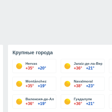
Крупные города
Hervas
Jaraiz-де-ла-Вера
+35°
+20°
+36°
+21°
Montánchez
Navalmoral
+35°
+19°
+38°
+23°
Валенсия-де-Алькантара
Гуадалупе
+36°
+19°
+36°
+21°