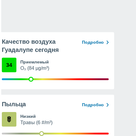
Качество воздуха
Подробно
Гуадалупе сегодня
Приемлемый
34
O₃ (84 µg/m³)
Пыльца
Подробно
Низкий
Травы (6 #/m³)