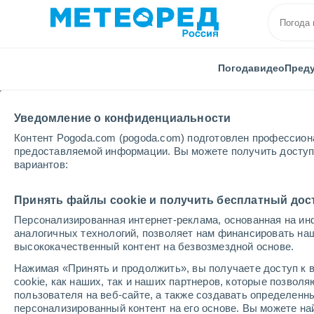
Погода
видео
Пред
Уведомление о конфиденциальности
Контент Pogoda.com (pogoda.com) подготовлен профессион
предоставляемой информации. Вы можете получить доступ 
вариантов:
Главная
Испания
Эстремадура
Провинция К
Принять файлы cookie и получить бесплатный дос
Персонализированная интернет-реклама, основанная на ин
Погода в Гуадалупе (
аналогичных технологий, позволяет нам финансировать на
высококачественный контент на безвозмездной основе.
23:42
четверг
Нажимая «Принять и продолжить», вы получаете доступ к в
cookie, как наших, так и наших партнеров, которые позвол
пользователя на веб-сайте, а также создавать определенн
Ясное небо
персонализированный контент на его основе. Вы можете 