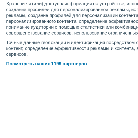
Хранение и (или) доступ к информации на устройстве, исп
4
-
11
м/с
5
-
12
м/с
4
4
-
9
м/с
создание профилей для персонализированной рекламы, ис
рекламы, создание профилей для персонализации контент
персонализированного контента, определение эффективнос
Погода в Гуадалупе cегодня
, 6 авгу
понимание аудитории с помощью статистики или комбинаци
совершенствование сервисов, использование ограниченных
Солнечно
+36°
17:00
Точные данные геолокации и идентификация посредством с
Ощущаемая т.
+34
контент, определение эффективности рекламы и контента, 
сервисов.
Солнечно
+35°
18:00
Посмотреть наших 1199 партнеров
Ощущаемая т.
+34
Солнечно
+35°
19:00
Ощущаемая т.
+33
Солнечно
+34°
20:00
Ощущаемая т.
+32
Солнечно
+32°
21:00
Ощущаемая т.
+30