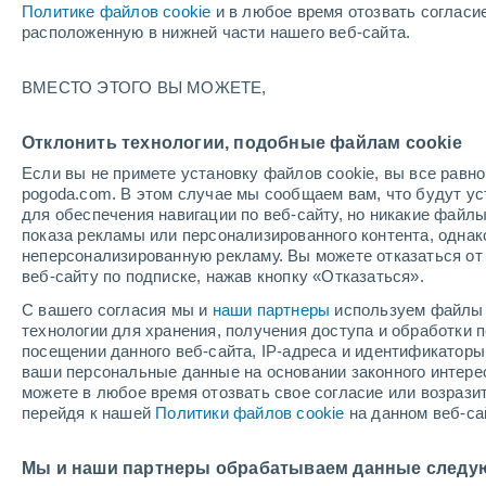
Политике файлов cookie
и в любое время отозвать согласи
+27°
расположенную в нижней части нашего веб-сайта.
Убывающ
ВМЕСТО ЭТОГО ВЫ МОЖЕТЕ,
Освещенн
По ощущениям +26°
46%
Отклонить технологии, подобные файлам cookie
Если вы не примете установку файлов cookie, вы все рав
pogoda.com. В этом случае мы сообщаем вам, что будут у
Погода на 1 – 7 дней
Карта температур
Дождево
для обеспечения навигации по веб-сайту, но никакие файлы
показа рекламы или персонализированного контента, одна
неперсонализированную рекламу. Вы можете отказаться от 
веб-сайту по подписке, нажав кнопку «Отказаться».
завтра
суббота
вос
cегодня
С вашего согласия мы и
наши партнеры
используем файлы 
7 Авг.
8 Авг.
6 Авг.
технологии для хранения, получения доступа и обработки
посещении данного веб-сайта, IP-адреса и идентификатор
ваши персональные данные на основании законного интерес
можете в любое время отозвать свое согласие или возрази
перейдя к нашей
Политики файлов cookie
на данном веб-са
+36°
/
+22°
+35°
/
+22°
+3
+36°
/
+21°
Мы и наши партнеры обрабатываем данные следу