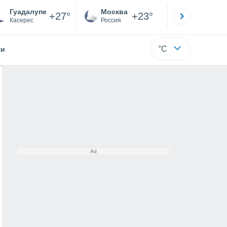
Гуадалупе
Москва
Санкт-
+27°
+23°
Касерес
Россия
Са
°C
жи