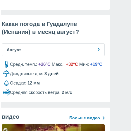
Какая погода в Гуадалупе
(Испания) в месяц
август
?
Август
Средн. темп.:
+26°C
Макс.:
+32°C
Мин:
+19°C
Дождливые дни:
3
дней
Осадки:
12 мм
Средняя скорость ветра:
2 м/с
видео
Больше видео