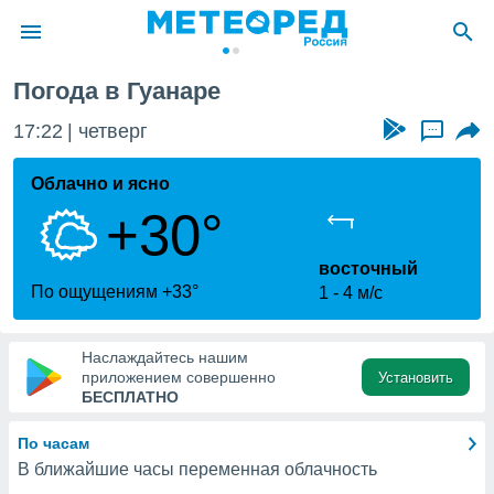
Погода в Гуанаре
ие о
циальности
17:22
четверг
...
oda.com
)
Облачно и ясно
+30°
алами,
тировать
ество
восточный
яемой
По ощущениям +33°
1
4 м/с
. Вы можете
ступ к этому
используя
Наслаждайтесь нашим
едующих
приложением совершенно
Установить
БЕСПЛАТНО
файлы
По часам
олучить
В ближайшие часы переменная облачность
й доступ