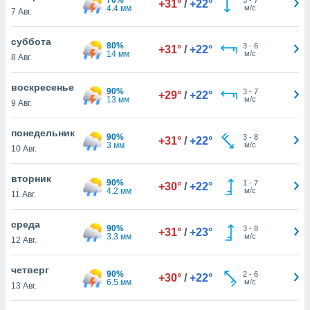
+31°
/
+22°
 и
4.4 мм
м/с
7 Авг.
ть действия
я на веб-
суббота
же
80%
3
-
6
+31°
/
+22°
14 мм
м/с
пределенный
8 Авг.
обы
вам рекламу
воскресенье
90%
3
-
7
+29°
/
+22°
зированный
13 мм
м/с
9 Авг.
го основе.
айти
понедельник
ьную
90%
3
-
8
+31°
/
+22°
3 мм
м/с
10 Авг.
 в нашей
йлов cookie
ремя
вторник
90%
1
-
7
+30°
/
+22°
гласие,
4.2 мм
м/с
11 Авг.
опку
спользования
среда
 cookie
90%
3
-
8
+31°
/
+23°
3.3 мм
м/с
12 Авг.
нную в
и нашего
четверг
90%
2
-
6
+30°
/
+22°
6.5 мм
м/с
13 Авг.
ОГО ВЫ