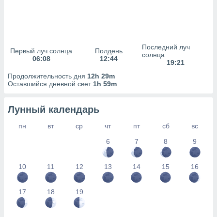
сервисов.
 наших 1199
неров
Последний луч
Первый луч солнца
Полдень
солнца
06:08
12:44
19:21
Продолжительность дня
12h 29m
Оставшийся дневной свет
1h 59m
Лунный календарь
пн
вт
ср
чт
пт
сб
вс
6
7
8
9
10
11
12
13
14
15
16
17
18
19