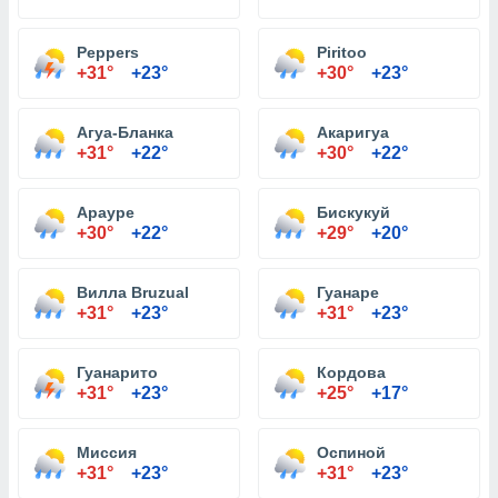
Peppers
Piritoo
+31°
+23°
+30°
+23°
Агуа-Бланка
Акаригуа
+31°
+22°
+30°
+22°
Арауре
Бискукуй
+30°
+22°
+29°
+20°
Вилла Bruzual
Гуанаре
+31°
+23°
+31°
+23°
Гуанарито
Кордова
+31°
+23°
+25°
+17°
Миссия
Оспиной
+31°
+23°
+31°
+23°