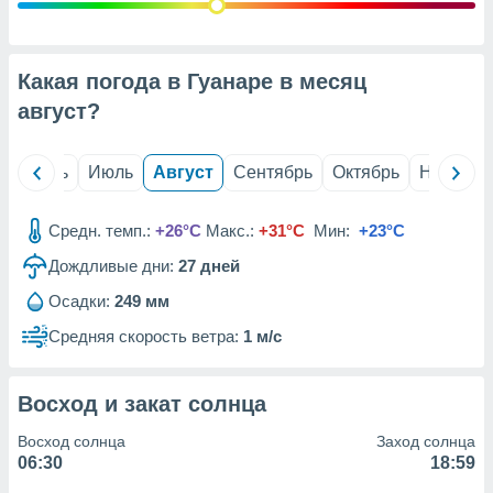
с помощью
или
данных из
чников,
Какая погода в Гуанаре в месяц
и
вование
август
?
ие
х данных
й
Июнь
Июль
Август
Сентябрь
Октябрь
Ноябрь
контента.
ные
Средн. темп.:
+26°C
Макс.:
+31°C
Мин:
+23°C
и
Дождливые дни:
27
дней
ция
м
Осадки:
249 мм
я
Средняя скорость ветра:
1 м/с
рованная
нтент,
е
Восход и закат солнца
сти рекламы
Восход солнца
Заход солнца
ие сведения
06:30
18:59
и и