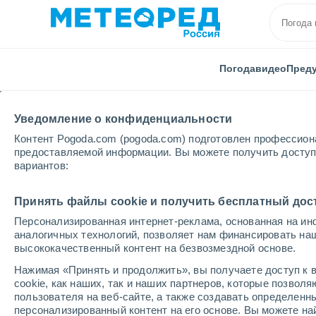
Погода
видео
Пред
Уведомление о конфиденциальности
Контент Pogoda.com (pogoda.com) подготовлен профессион
предоставляемой информации. Вы можете получить доступ 
вариантов:
Главная
Куба
Провинция Гуантанамо
Принять файлы cookie и получить бесплатный дос
Персонализированная интернет-реклама, основанная на ин
Погода в провинции 
аналогичных технологий, позволяет нам финансировать на
высококачественный контент на безвозмездной основе.
Нажимая «Принять и продолжить», вы получаете доступ к в
cегодня, 7 августа
Весь день
символ
cookie, как наших, так и наших партнеров, которые позвол
пользователя на веб-сайте, а также создавать определенн
персонализированный контент на его основе. Вы можете 