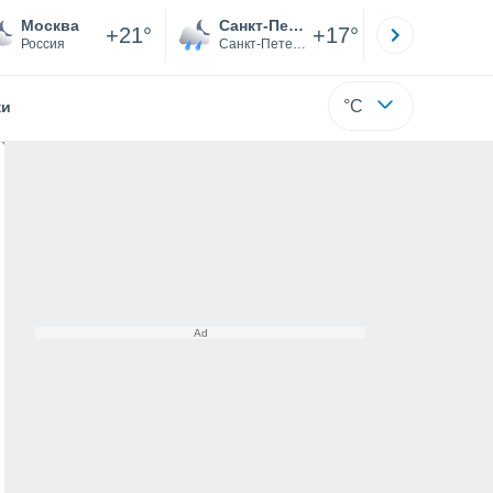
Москва
Санкт-Петербург
Якутск
+21°
+17°
Россия
Санкт-Петербург
Саха (Я
°C
жи