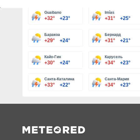
Guaibano
Imías
+32°
+23°
+31°
+25°
Баракоа
Бернард
+29°
+24°
+31°
+21°
Кайо-Гин
Карусель
+30°
+24°
+34°
+23°
Санта-Каталина
Санта-Мария
+33°
+22°
+34°
+23°