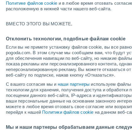
Политике файлов cookie
и в любое время отозвать согласи
расположенную в нижней части нашего веб-сайта.
ВМЕСТО ЭТОГО ВЫ МОЖЕТЕ,
+33°
Отклонить технологии, подобные файлам cookie
+22°
Санта-
Если вы не примете установку файлов cookie, вы все рав
Каталина
pogoda.com. В этом случае мы сообщаем вам, что будут у
Паленк
для обеспечения навигации по веб-сайту, но никакие файлы
+33°
показа рекламы или персонализированного контента, одна
+22°
неперсонализированную рекламу. Вы можете отказаться от 
Сообщество
+34°
веб-сайту по подписке, нажав кнопку «Отказаться».
+23°
Санта-
С вашего согласия мы и
наши партнеры
используем файлы 
Мария
технологии для хранения, получения доступа и обработки
посещении данного веб-сайта, IP-адреса и идентификатор
ваши персональные данные на основании законного интерес
можете в любое время отозвать свое согласие или возрази
перейдя к нашей
Политики файлов cookie
на данном веб-са
Мы и наши партнеры обрабатываем данные следу