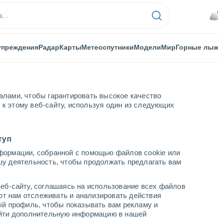
упреждения
Радар
Карты
Метеоспутники
Модели
Мир
Горные лы
алами, чтобы гарантировать высокое качество
к этому веб-сайту, используя один из следующих
туп
формации, собранной с помощью файлов cookie или
Гуантанамо
шу деятельность, чтобы продолжать предлагать вам
еб-сайту, соглашаясь на использование всех файлов
яют нам отслеживать и анализировать действия
ый профиль, чтобы показывать вам рекламу и
найти дополнительную информацию в нашей