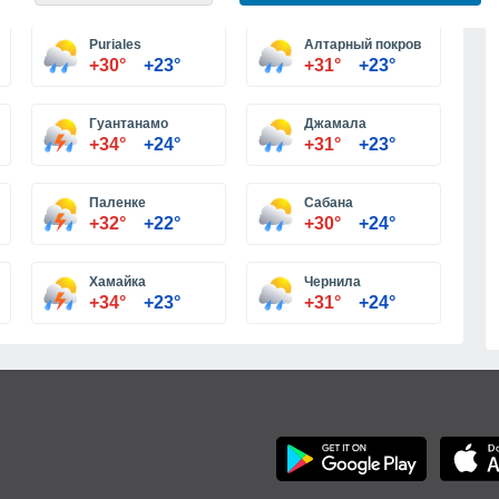
Больше городов
Puriales
Алтарный покров
+30°
+23°
+31°
+23°
Гуантанамо
Джамала
+34°
+24°
+31°
+23°
Паленке
Сабана
+32°
+22°
+30°
+24°
Хамайка
Чернила
+34°
+23°
+31°
+24°