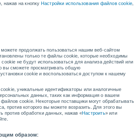
е, нажав на кнопку
Настройки использования файлов cookie
,
+32°
но можете продолжать пользоваться нашим веб-сайтом
+29°
+22°
+24°
становлены только те файлы cookie, которые необходимы
е
Баракоа
 cookie не будут использоваться для анализа действий или
ко вы сможете просматривать общую
+30°
установки cookie и воспользоваться доступом к нашему
+23°
+32°
Puriales
+23°
cookie, уникальные идентификаторы или аналогичные
Guaibano
+31°
 персональных данных, таких как информация о вашем
+25°
ы файлов cookie. Некоторые поставщики могут обрабатывать
Imías
а, против которого вы можете возразить. Для этого вы
ть против обработки данных, нажав «
Настроить
» или
йте.
ющим образом: