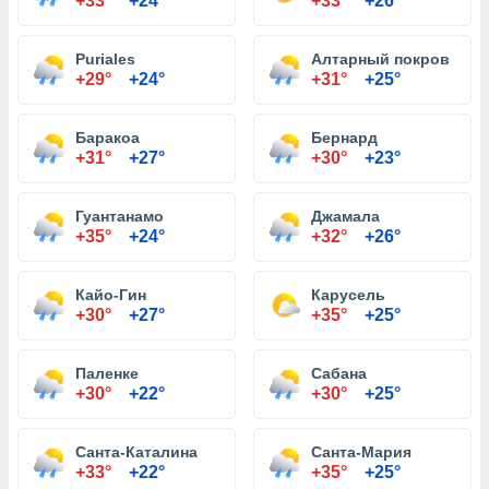
+33°
+24°
+33°
+26°
Puriales
Алтарный покров
+29°
+24°
+31°
+25°
Баракоа
Бернард
+31°
+27°
+30°
+23°
Гуантанамо
Джамала
+35°
+24°
+32°
+26°
Кайо-Гин
Карусель
+30°
+27°
+35°
+25°
Паленке
Сабана
+30°
+22°
+30°
+25°
Санта-Каталина
Санта-Мария
+33°
+22°
+35°
+25°