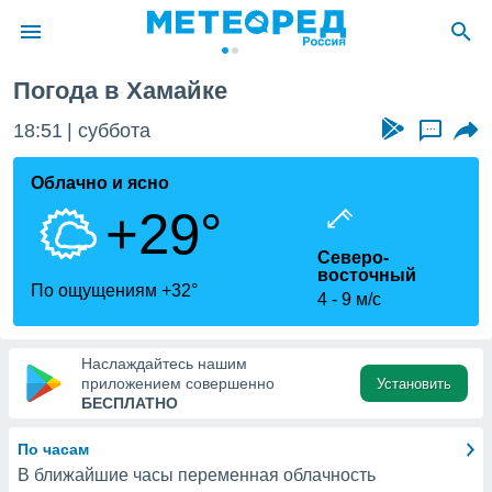
Погода в Хамайке
ие о
циальности
18:51
суббота
...
oda.com
)
Облачно и ясно
+29°
алами,
тировать
Северо-
ество
восточный
яемой
По ощущениям +32°
4
9 м/с
. Вы можете
ступ к этому
используя
едующих
Наслаждайтесь нашим
приложением совершенно
Установить
БЕСПЛАТНО
файлы
олучить
По часам
й доступ
В ближайшие часы переменная облачность