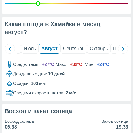
с помощью
или
данных из
чников,
и
Какая погода в Хамайка в месяц
вование
август
?
ие
х данных
й
Июнь
Июль
Август
Сентябрь
Октябрь
Ноябрь
контента.
ные
Средн. темп.:
+27°C
Макс.:
+32°C
Мин:
+24°C
и
ция
Дождливые дни:
19
дней
м
я
Осадки:
103 мм
Средняя скорость ветра:
2 м/с
рованная
нтент,
е
Восход и закат солнца
сти рекламы
Восход солнца
Заход солнца
ие сведения
06:38
19:33
и и