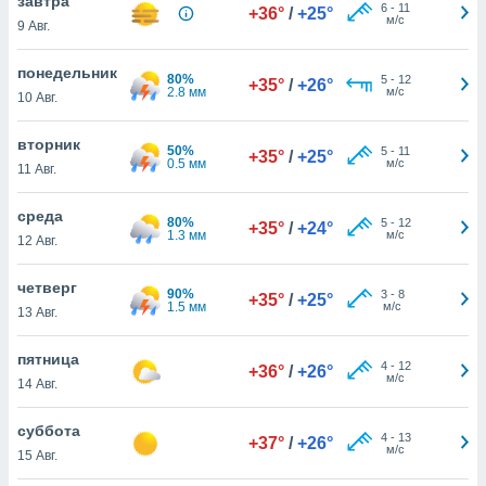
завтра
 и
6
-
11
+36°
/
+25°
м/с
9 Авг.
ть действия
я на веб-
же
понедельник
80%
5
-
12
+35°
/
+26°
пределенный
2.8 мм
м/с
10 Авг.
обы
вам рекламу
вторник
50%
зированный
5
-
11
+35°
/
+25°
0.5 мм
м/с
11 Авг.
го основе.
айти
ьную
среда
80%
5
-
12
+35°
/
+24°
 в нашей
1.3 мм
м/с
12 Авг.
йлов cookie
ремя
четверг
90%
3
-
8
гласие,
+35°
/
+25°
1.5 мм
м/с
13 Авг.
опку
спользования
 cookie
пятница
4
-
12
+36°
/
+26°
нную в
м/с
14 Авг.
и нашего
суббота
4
-
13
+37°
/
+26°
м/с
15 Авг.
ОГО ВЫ