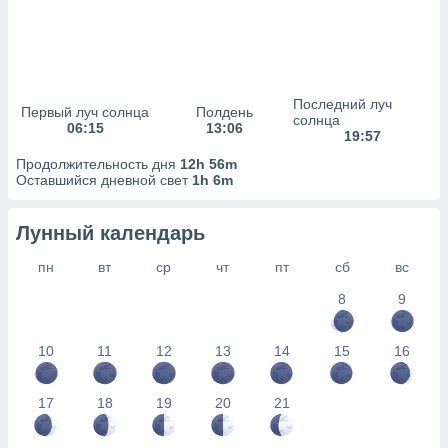
сервисов.
 наших 1199
неров
Последний луч
Первый луч солнца
Полдень
солнца
06:15
13:06
19:57
Продолжительность дня
12h 56m
Оставшийся дневной свет
1h 6m
Лунный календарь
пн
вт
ср
чт
пт
сб
вс
8
9
10
11
12
13
14
15
16
17
18
19
20
21