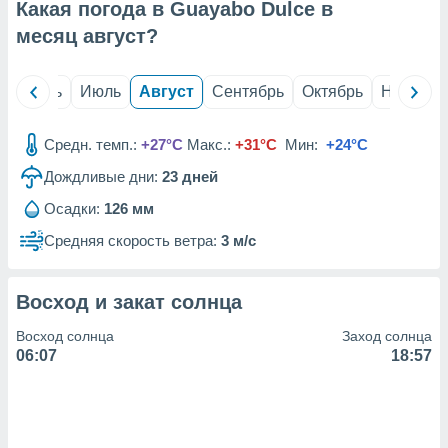
с помощью
Какая погода в Guayabo Dulce в
или
месяц
август
?
данных из
чников,
и
й
Июнь
Июль
Август
Сентябрь
Октябрь
Ноябрь
вование
ие
Средн. темп.:
+27°C
Макс.:
+31°C
Мин:
+24°C
х данных
контента.
Дождливые дни:
23
дней
ные
Осадки:
126 мм
и
Средняя скорость ветра:
3 м/с
ция
м
я
Восход и закат солнца
рованная
Восход солнца
Заход солнца
нтент,
06:07
18:57
е
сти рекламы
ие сведения
и и