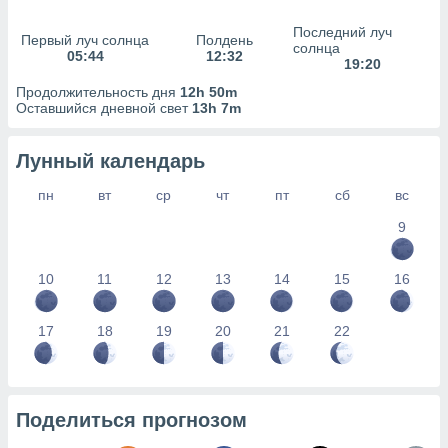
сервисов.
Последний луч
 наших 1199
Первый луч солнца
Полдень
солнца
неров
05:44
12:32
19:20
Продолжительность дня
12h 50m
Оставшийся дневной свет
13h 7m
Лунный календарь
пн
вт
ср
чт
пт
сб
вс
9
10
11
12
13
14
15
16
17
18
19
20
21
22
Поделиться прогнозом