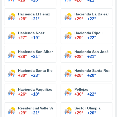
+28°
+20°
+28°
+21°
Hacienda El Fénix
Hacienda La Balear
+28°
+21°
+29°
+22°
Hacienda Noez
Hacienda Ripoll
+27°
+19°
+29°
+22°
Hacienda San Alberto
Hacienda San José
+28°
+21°
+28°
+21°
Hacienda Santa Elena
Hacienda Santa Rosa
+30°
+23°
+28°
+20°
Hacienda Vaquiñas
Pellejas
+26°
+18°
+30°
+22°
Residencial Valle Verde
Sector Olimpia
+29°
+21°
+29°
+20°