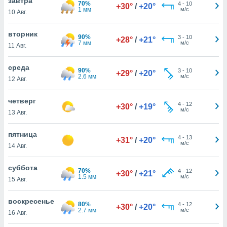
завтра
 и
70%
4
-
10
+30°
/
+20°
1 мм
м/с
10 Авг.
ть действия
я на веб-
же
вторник
90%
3
-
10
+28°
/
+21°
пределенный
7 мм
м/с
11 Авг.
обы
вам рекламу
среда
90%
зированный
3
-
10
+29°
/
+20°
2.6 мм
м/с
12 Авг.
го основе.
айти
ьную
четверг
4
-
12
+30°
/
+19°
 в нашей
м/с
13 Авг.
йлов cookie
ремя
пятница
4
-
13
гласие,
+31°
/
+20°
м/с
14 Авг.
опку
спользования
 cookie
суббота
70%
4
-
12
+30°
/
+21°
нную в
1.5 мм
м/с
15 Авг.
и нашего
воскресенье
80%
4
-
12
+30°
/
+20°
2.7 мм
м/с
16 Авг.
ОГО ВЫ