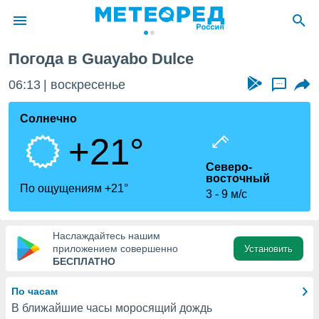
Dulce
Погода в Guayabo Dulce
ие о
циальности
06:13
воскресенье
...
oda.com
)
Солнечно
+21°
алами,
тировать
Северо-
ество
восточный
яемой
По ощущениям +21°
3
9 м/с
. Вы можете
ступ к этому
используя
едующих
Наслаждайтесь нашим
приложением совершенно
Установить
БЕСПЛАТНО
файлы
олучить
По часам
й доступ
В ближайшие часы моросящий дождь