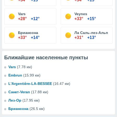
Vars
Veynes
+28°
+12°
+33°
+15°
Бриансона
Ла Саль-лез-Альп
+33°
+14°
+31°
+13°
Ближайшие населенные пункты
Vars
(7.78 км)
Embrun
(15.99 км)
L'Argentière-LA-BESSEE
(16.47 км)
Санкт-Veran
(17.88 км)
Лез-Ор
(17.95 км)
Бриансона
(26.5 км)