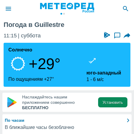
рхние Альпы
Guillestre
Погода в Guillestre
ие о
циальности
11:15
суббота
...
oda.com
)
Солнечно
+29°
алами,
тировать
ество
юго-западный
яемой
По ощущениям +27°
1
6 м/с
. Вы можете
ступ к этому
используя
Наслаждайтесь нашим
едующих
приложением совершенно
Установить
БЕСПЛАТНО
файлы
По часам
олучить
В ближайшие часы безоблачно
й доступ