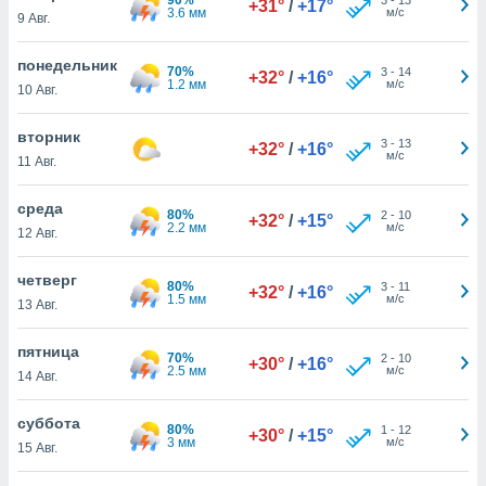
+31°
/
+17°
 и
3.6 мм
м/с
9 Авг.
ть действия
я на веб-
понедельник
же
70%
3
-
14
+32°
/
+16°
1.2 мм
м/с
пределенный
10 Авг.
обы
вам рекламу
вторник
3
-
13
+32°
/
+16°
зированный
м/с
11 Авг.
го основе.
айти
среда
ьную
80%
2
-
10
+32°
/
+15°
2.2 мм
м/с
12 Авг.
 в нашей
йлов cookie
ремя
четверг
80%
3
-
11
+32°
/
+16°
гласие,
1.5 мм
м/с
13 Авг.
опку
спользования
пятница
 cookie
70%
2
-
10
+30°
/
+16°
2.5 мм
м/с
14 Авг.
нную в
и нашего
суббота
80%
1
-
12
+30°
/
+15°
3 мм
м/с
15 Авг.
ОГО ВЫ