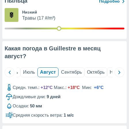
Пыльца
с помощью
Подробно
или
данных из
Низкий
чников,
Травы (17 #/m³)
и
вование
ие
х данных
Какая погода в Guillestre в месяц
контента.
август
?
ные
и
ция
й
Июнь
Июль
Август
Сентябрь
Октябрь
Ноябрь
м
я
Средн. темп.:
+12°C
Макс.:
+18°C
Мин:
+6°C
рованная
Дождливые дни:
9
дней
нтент,
е
Осадки:
50 мм
сти рекламы
Средняя скорость ветра:
1 м/с
ие сведения
и и