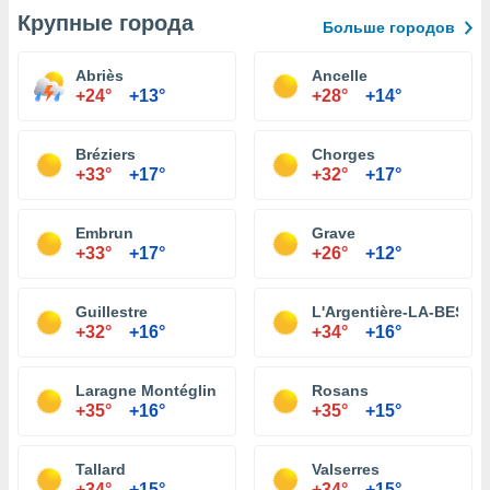
Крупные города
Больше городов
Abriès
Ancelle
+24°
+13°
+28°
+14°
Bréziers
Chorges
+33°
+17°
+32°
+17°
Embrun
Grave
+33°
+17°
+26°
+12°
Guillestre
L'Argentière-LA-BESSE
+32°
+16°
+34°
+16°
Laragne Montéglin
Rosans
+35°
+16°
+35°
+15°
Tallard
Valserres
+34°
+15°
+34°
+15°