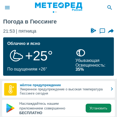
Погода в Гюссинге
ие о
циальности
21:53
пятница
...
oda.com
)
Облачно и ясно
+25°
алами,
тировать
Убывающая
ество
Освещенность:
яемой
По ощущениям +26°
35%
. Вы можете
ступ к этому
используя
жёлтое предупреждение
едующих
Умеренное предупреждение о высокая температура
Гюссинге сегодня
файлы
Наслаждайтесь нашим
олучить
приложением совершенно
Установить
й доступ
БЕСПЛАТНО