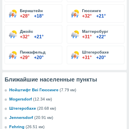
Бернштейн
Гюссинге
+28°
+18°
+32°
+21°
Джойс
Маттерсбург
+32°
+21°
+31°
+22°
Пинкафельд
Штегерсбахе
+29°
+20°
+31°
+20°
Ближайшие населенные пункты
Нойштифт Bei Гюссинге
(7.79 км)
Mogersdorf
(12.34 км)
Штегерсбахе
(20.68 км)
Jennersdorf
(20.91 км)
Fehring
(26.51 км)