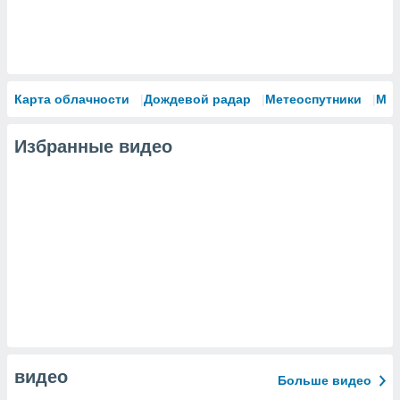
Карта облачности
Дождевой радар
Метеоспутники
Мо
Избранные видео
видео
Больше видео