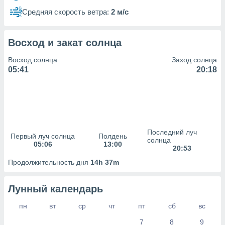
сервисов.
Средняя скорость ветра:
2 м/с
 наших 1199
неров
Восход и закат солнца
Восход солнца
Заход солнца
05:41
20:18
Последний луч
Первый луч солнца
Полдень
солнца
05:06
13:00
20:53
Продолжительность дня
14h 37m
Лунный календарь
пн
вт
ср
чт
пт
сб
вс
7
8
9