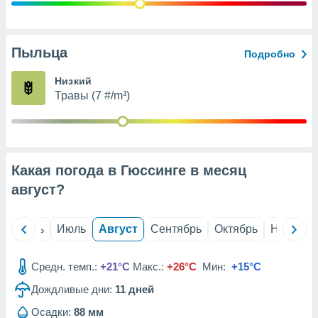
с помощью
или
данных из
чников,
Пыльца
Подробно
и
вование
Низкий
Травы (7 #/m³)
ие
х данных
контента.
ные
и
Какая погода в Гюссинге в месяц
ция
м
август
?
я
рованная
й
Июнь
Июль
Август
Сентябрь
Октябрь
Ноябрь
нтент,
е
сти рекламы
Средн. темп.:
+21°C
Макс.:
+26°C
Мин:
+15°C
Дождливые дни:
11
дней
ие сведения
и и
Осадки:
88 мм