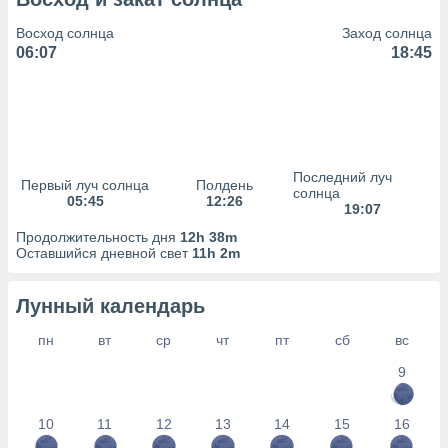
сервисов.
Восход солнца
Заход солнца
 наших 1199
06:07
18:45
неров
Последний луч
Первый луч солнца
Полдень
солнца
05:45
12:26
19:07
Продолжительность дня
12h 38m
Оставшийся дневной свет
11h 2m
Лунный календарь
пн
вт
ср
чт
пт
сб
вс
9
10
11
12
13
14
15
16