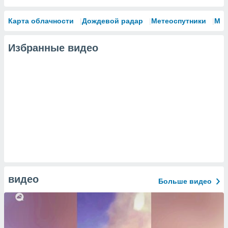
Карта облачности
Дождевой радар
Метеоспутники
Мо
Избранные видео
видео
Больше видео