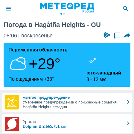
Погода в Hagåtña Heights - GU
ие о
циальности
08:06
воскресенье
...
oda.com
)
Переменная облачность
+29°
алами,
тировать
ество
юго-западный
яемой
По ощущениям +33°
8
12 м/с
. Вы можете
ступ к этому
используя
жёлтое предупреждение
едующих
Умеренное предупреждение о прибрежные события
Hagåtña Heights сегодня
файлы
Ураган
олучить
Dolphin В 2,665,751 км
й доступ