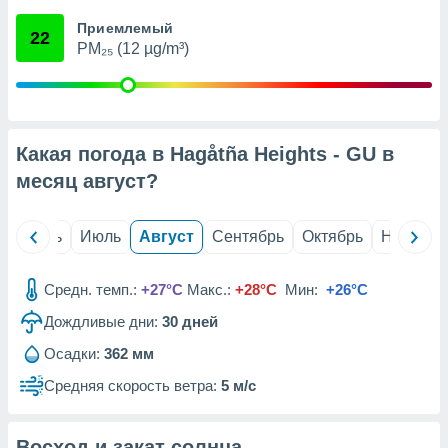
с помощью
или
Приемлемый
22
данных из
PM₂₅ (12 µg/m³)
чников,
и
вование
ие
Какая погода в Hagåtña Heights - GU в
х данных
контента.
месяц
август
?
ные
и
й
Июнь
Июль
Август
Сентябрь
Октябрь
Ноябрь
ция
м
я
Средн. темп.:
+27°C
Макс.:
+28°C
Мин:
+26°C
рованная
Дождливые дни:
30
дней
нтент,
Осадки:
362 мм
е
сти рекламы
Средняя скорость ветра:
5 м/с
ие сведения
и и
Восход и закат солнца