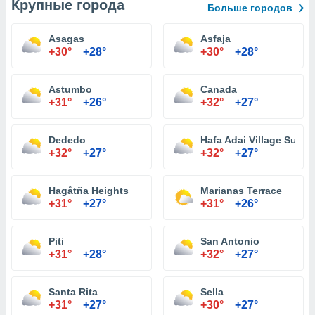
Крупные города
Больше городов
Asagas
Asfaja
+30°
+28°
+30°
+28°
Astumbo
Canada
+31°
+26°
+32°
+27°
Dededo
Hafa Adai Village Subdi
+32°
+27°
+32°
+27°
Hagåtña Heights
Marianas Terrace
+31°
+27°
+31°
+26°
Piti
San Antonio
+31°
+28°
+32°
+27°
Santa Rita
Sella
+31°
+27°
+30°
+27°