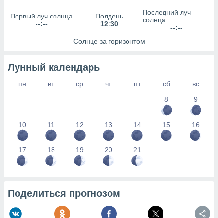
сервисов.
Последний луч
Первый луч солнца
Полдень
 наших 1199
солнца
--:--
12:30
неров
--:--
Солнце за горизонтом
Лунный календарь
пн
вт
ср
чт
пт
сб
вс
8
9
10
11
12
13
14
15
16
17
18
19
20
21
Поделиться прогнозом