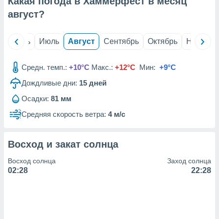
Какая погода в Хаммерфест в месяц
с помощью
или
август
?
данных из
чников,
и
й
Июнь
Июль
Август
Сентябрь
Октябрь
Ноябрь
вование
ие
Средн. темп.:
+10°C
Макс.:
+12°C
Мин:
+9°C
х данных
Дождливые дни:
15
дней
контента.
Осадки:
81 мм
ные
и
Средняя скорость ветра:
4 м/с
ция
м
я
Восход и закат солнца
рованная
Восход солнца
Заход солнца
нтент,
02:28
22:28
е
сти рекламы
ие сведения
и и