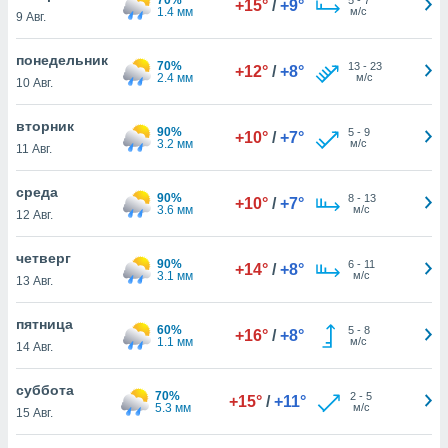
+15°
/
+9°
 и
1.4 мм
м/с
9 Авг.
ть действия
я на веб-
понедельник
же
70%
13
-
23
+12°
/
+8°
2.4 мм
м/с
пределенный
10 Авг.
обы
вам рекламу
вторник
90%
5
-
9
+10°
/
+7°
зированный
3.2 мм
м/с
11 Авг.
го основе.
айти
среда
ьную
90%
8
-
13
+10°
/
+7°
3.6 мм
м/с
12 Авг.
 в нашей
йлов cookie
ремя
четверг
90%
6
-
11
+14°
/
+8°
гласие,
3.1 мм
м/с
13 Авг.
опку
спользования
пятница
 cookie
60%
5
-
8
+16°
/
+8°
1.1 мм
м/с
14 Авг.
нную в
и нашего
суббота
70%
2
-
5
+15°
/
+11°
5.3 мм
м/с
15 Авг.
ОГО ВЫ