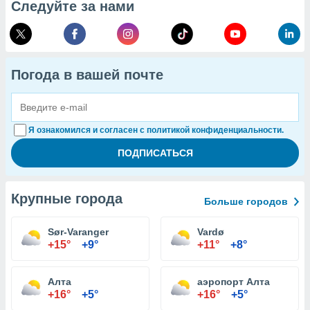
Следуйте за нами
Погода в вашей почте
Я ознакомился и согласен с политикой конфиденциальности.
Крупные города
Больше городов
Sør-Varanger
Vardø
+15°
+9°
+11°
+8°
Алта
аэропорт Алта
+16°
+5°
+16°
+5°