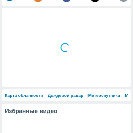
Карта облачности
Дождевой радар
Метеоспутники
Мо
Избранные видео