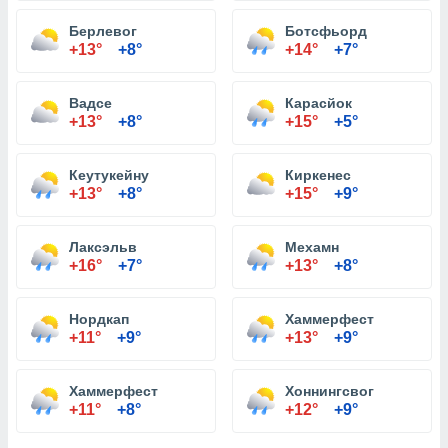
Берлевог
Ботсфьорд
+13°
+8°
+14°
+7°
Вадсе
Карасйок
+13°
+8°
+15°
+5°
Кеутукейну
Киркенес
+13°
+8°
+15°
+9°
Лаксэльв
Мехамн
+16°
+7°
+13°
+8°
Нордкап
Хаммерфест
+11°
+9°
+13°
+9°
Хаммерфест
Хоннингсвог
+11°
+8°
+12°
+9°