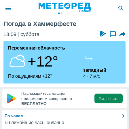
Погода в Хаммерфесте
ие о
циальности
18:09
суббота
...
oda.com
)
Переменная облачность
+12°
алами,
тировать
ество
западный
яемой
По ощущениям +12°
4
7 м/с
. Вы можете
ступ к этому
используя
Наслаждайтесь нашим
едующих
приложением совершенно
Установить
БЕСПЛАТНО
файлы
По часам
олучить
В ближайшие часы облачно
й доступ