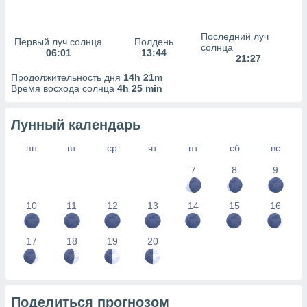
сервисов.
 наших 1199
Последний луч
неров
Первый луч солнца
Полдень
солнца
06:01
13:44
21:27
Продолжительность дня
14h 21m
Время восхода солнца
4h 25 min
Лунный календарь
пн
вт
ср
чт
пт
сб
вс
7
8
9
10
11
12
13
14
15
16
17
18
19
20
Поделиться прогнозом