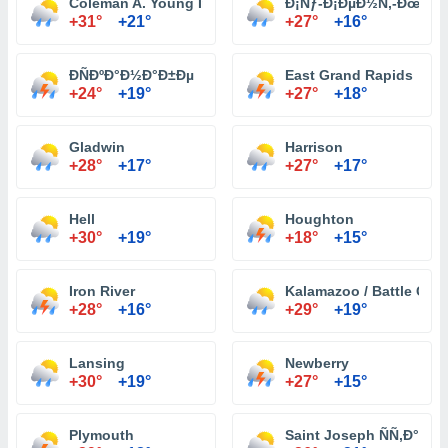
Coleman A. Young International Airport Detroit
Ð¡Ñƒ-Ð¡ÐµÐ½Ñ‚-ÐœÐ°Ñ
+31°
+21°
+27°
+16°
Ð­ÑÐºÐ°Ð½Ð°Ð±Ðµ
East Grand Rapids
+24°
+19°
+27°
+18°
Gladwin
Harrison
+28°
+17°
+27°
+17°
Hell
Houghton
+30°
+19°
+18°
+15°
Iron River
Kalamazoo / Battle Creek
+28°
+16°
+29°
+19°
Lansing
Newberry
+30°
+19°
+27°
+15°
Plymouth
Saint Joseph ÑÑ‚Ð°