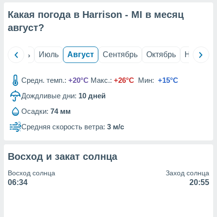
с помощью
или
Какая погода в Harrison - MI в месяц
данных из
август
?
чников,
и
вование
й
Июнь
Июль
Август
Сентябрь
Октябрь
Ноябрь
ие
х данных
Средн. темп.:
+20°C
Макс.:
+26°C
Мин:
+15°C
контента.
Дождливые дни:
10
дней
ные
и
Осадки:
74 мм
ция
м
Средняя скорость ветра:
3 м/с
я
рованная
Восход и закат солнца
нтент,
е
Восход солнца
Заход солнца
сти рекламы
06:34
20:55
ие сведения
и и