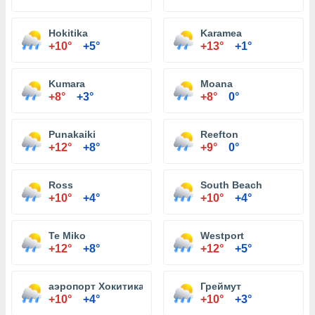
Hokitika
Karamea
+10°
+5°
+13°
+1°
Kumara
Moana
+8°
+3°
+8°
0°
Punakaiki
Reefton
+12°
+8°
+9°
0°
Ross
South Beach
+10°
+4°
+10°
+4°
Te Miko
Westport
+12°
+8°
+12°
+5°
аэропорт Хокитика
Греймут
+10°
+4°
+10°
+3°