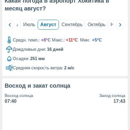
Какая погода в аэропорт Хокитика в
с помощью
или
месяц
август
?
данных из
чников,
и
й
Июнь
Июль
Август
Сентябрь
Октябрь
Ноябрь
вование
ие
Средн. темп.:
+8°C
Макс.:
+11°C
Мин:
+5°C
х данных
Дождливые дни:
16
дней
контента.
Осадки:
251 мм
ные
и
Средняя скорость ветра:
2 м/с
ция
м
я
Восход и закат солнца
рованная
Восход солнца
Заход солнца
нтент,
07:40
17:43
е
сти рекламы
ие сведения
и и