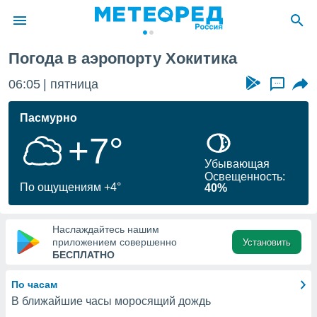
Погода в аэропорту Хокитика
ие о
циальности
06:05
пятница
...
oda.com
)
Пасмурно
+7°
алами,
тировать
Убывающая
ество
Освещенность:
яемой
По ощущениям +4°
40%
. Вы можете
ступ к этому
используя
Наслаждайтесь нашим
едующих
приложением совершенно
Установить
БЕСПЛАТНО
файлы
По часам
олучить
В ближайшие часы моросящий дождь
й доступ