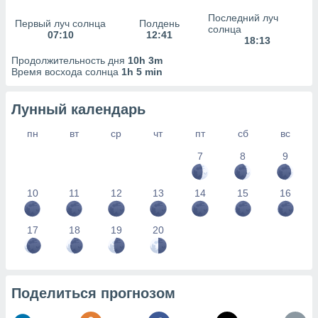
сервисов.
Последний луч
Первый луч солнца
Полдень
 наших 1199
солнца
07:10
12:41
неров
18:13
Продолжительность дня
10h 3m
Время восхода солнца
1h 5 min
Лунный календарь
пн
вт
ср
чт
пт
сб
вс
7
8
9
10
11
12
13
14
15
16
17
18
19
20
Поделиться прогнозом