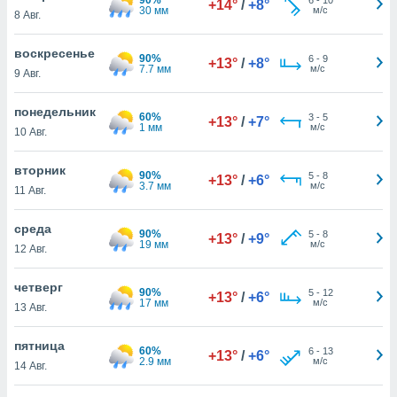
+14°
/
+8°
 и
30 мм
м/с
8 Авг.
ть действия
я на веб-
воскресенье
же
90%
6
-
9
+13°
/
+8°
7.7 мм
м/с
пределенный
9 Авг.
обы
вам рекламу
понедельник
60%
3
-
5
+13°
/
+7°
зированный
1 мм
м/с
10 Авг.
го основе.
айти
вторник
ьную
90%
5
-
8
+13°
/
+6°
3.7 мм
м/с
11 Авг.
 в нашей
йлов cookie
ремя
среда
90%
5
-
8
+13°
/
+9°
гласие,
19 мм
м/с
12 Авг.
опку
спользования
четверг
 cookie
90%
5
-
12
+13°
/
+6°
17 мм
м/с
13 Авг.
нную в
и нашего
пятница
60%
6
-
13
+13°
/
+6°
2.9 мм
м/с
14 Авг.
ОГО ВЫ