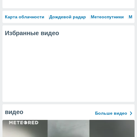
Карта облачности
Дождевой радар
Метеоспутники
Мо
Избранные видео
видео
Больше видео