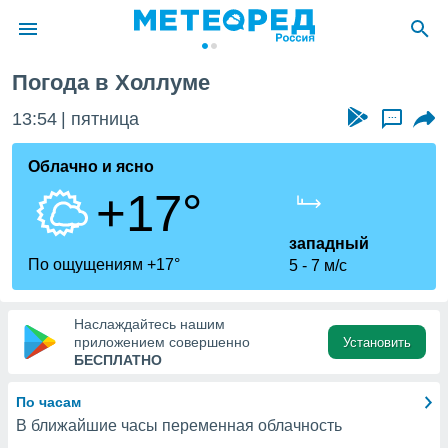
Погода в Холлуме
ие о
циальности
13:54
пятница
...
oda.com
)
Облачно и ясно
+17°
алами,
тировать
ество
западный
яемой
По ощущениям +17°
5
7 м/с
. Вы можете
ступ к этому
используя
Наслаждайтесь нашим
едующих
приложением совершенно
Установить
БЕСПЛАТНО
файлы
По часам
олучить
В ближайшие часы переменная облачность
й доступ