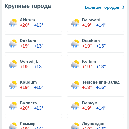
Крупные города
Больше городов
Akkrum
Bolsward
+20°
+13°
+19°
+14°
Dokkum
Drachten
+19°
+13°
+19°
+13°
Gorredijk
Kollum
+19°
+13°
+19°
+13°
Koudum
Terschelling-Запад
+19°
+15°
+18°
+15°
Волвега
Воркум
+20°
+13°
+19°
+14°
Леммер
Леуварден
+19°
+14°
+19°
+13°