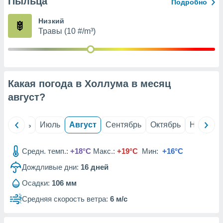
Пыльца
с помощью
Подробно
или
данных из
Низкий
чников,
Травы (10 #/m³)
и
вование
ие
х данных
Какая погода в Холлума в месяц
контента.
август
?
ные
и
ция
й
Июнь
Июль
Август
Сентябрь
Октябрь
Ноябрь
м
я
Средн. темп.:
+18°C
Макс.:
+19°C
Мин:
+16°C
рованная
Дождливые дни:
16
дней
нтент,
е
Осадки:
106 мм
сти рекламы
Средняя скорость ветра:
6 м/с
ие сведения
и и