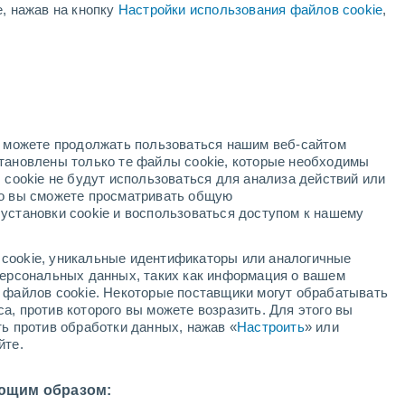
е, нажав на кнопку
Настройки использования файлов cookie
,
й
но можете продолжать пользоваться нашим веб-сайтом
становлены только те файлы cookie, которые необходимы
адар
Метеоспутники
Модели
 cookie не будут использоваться для анализа действий или
ко вы сможете просматривать общую
установки cookie и воспользоваться доступом к нашему
недельник
вторник
среда
четверг
cookie, уникальные идентификаторы или аналогичные
10 Авг.
11 Авг.
12 Авг.
13 Авг.
 персональных данных, таких как информация о вашем
ы файлов cookie. Некоторые поставщики могут обрабатывать
а, против которого вы можете возразить. Для этого вы
ть против обработки данных, нажав «
Настроить
» или
йте.
22°
/
+15°
+20°
/
+12°
+23°
/
+10°
+33°
/
+16°
ющим образом: