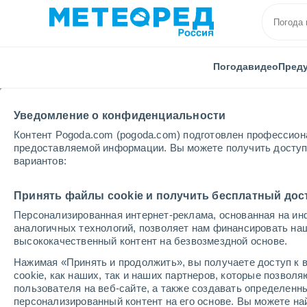
Погода
видео
Пред
Уведомление о конфиденциальности
Контент Pogoda.com (pogoda.com) подготовлен профессион
предоставляемой информации. Вы можете получить доступ 
вариантов:
Главная
Голландия
Провинция Гронингена
H
Принять файлы cookie и получить бесплатный дос
Персонализированная интернет-реклама, основанная на ин
Погода в Hoogezand
аналогичных технологий, позволяет нам финансировать на
высококачественный контент на безвозмездной основе.
07:28
пятница
Нажимая «Принять и продолжить», вы получаете доступ к в
cookie, как наших, так и наших партнеров, которые позвол
пользователя на веб-сайте, а также создавать определенн
Облачно и ясно
персонализированный контент на его основе. Вы можете 