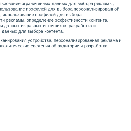
ользование ограниченных данных для выбора рекламы,
5
-
12
м/с
4
-
9
м/с
4
-
8
м/с
4
-
7
м/с
пользование профилей для выбора персонализированной
а, использование профилей для выбора
ти рекламы, определение эффективности контента,
уста
и данных из разных источников, разработка и
 данных для выбора контента.
западный
0 Низкий
канирования устройства, персонализированная реклама и
°
3
-
4 м/с
FPS:
нет
аналитические сведения об аудитории и разработка
западный
0 Низкий
°
2
-
4 м/с
FPS:
нет
чность
западный
1 Низкий
°
3
-
5 м/с
FPS:
нет
западный
2 Низкий
°
3
-
6 м/с
FPS:
нет
ь
западный
4 Средний
°
3
-
6 м/с
FPS:
6-10