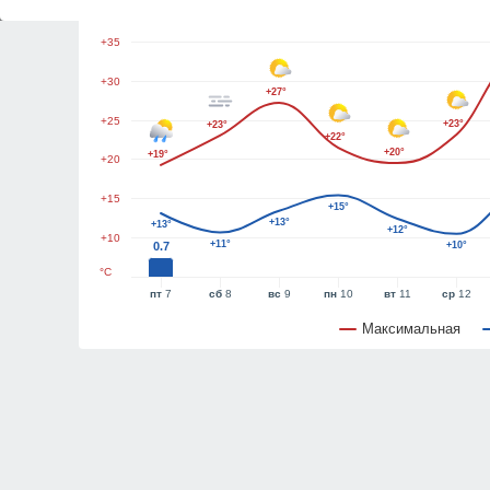
+40
+35
+30
+27°
+25
+23°
+23°
+22°
+20°
+19°
+20
+15
+15°
+13°
+13°
+12°
+10
+11°
0.7
+10°
°C
пт
7
сб
8
вс
9
пн
10
вт
11
ср
12
Максимальная