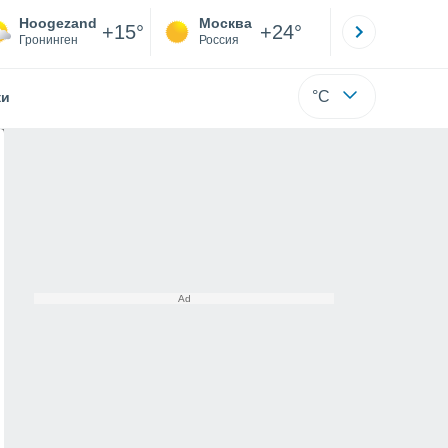
Hoogezand
Москва
Санкт-
+15°
+24°
Гронинген
Россия
Са
°C
жи