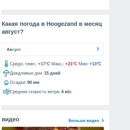
Какая погода в Hoogezand в месяц
август
?
Август
Средн. темп.:
+17°C
Макс.:
+21°C
Мин:
+13°C
Дождливые дни:
15
дней
Осадки:
90 мм
Средняя скорость ветра:
4 м/с
видео
Больше видео