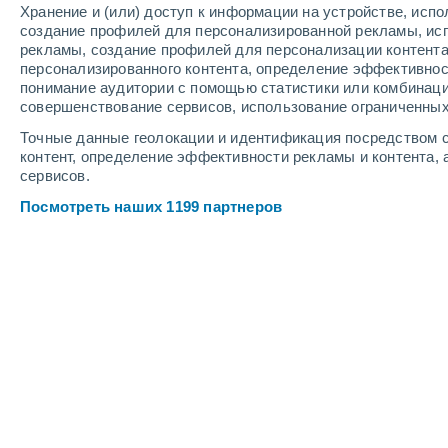
Хранение и (или) доступ к информации на устройстве, исп
3
-
5
м/с
4
-
8
м/с
3
-
7
м/с
создание профилей для персонализированной рекламы, ис
рекламы, создание профилей для персонализации контент
персонализированного контента, определение эффективнос
Погода в Hoogezand cегодня
, 7 авг
понимание аудитории с помощью статистики или комбинаци
совершенствование сервисов, использование ограниченных
Облачно и ясно
+14°
07:00
Точные данные геолокации и идентификация посредством с
Ощущаемая т.
+14
контент, определение эффективности рекламы и контента, 
сервисов.
Облачно и ясно
+15°
08:00
Посмотреть наших 1199 партнеров
Ощущаемая т.
+15
Переменная обла
+17°
09:00
Ощущаемая т.
+17
Пасмурно
+18°
11:00
Ощущаемая т.
+18
Небольшой дожд
30%
+19°
14:00
0.2 мм
Ощущаемая т.
+19