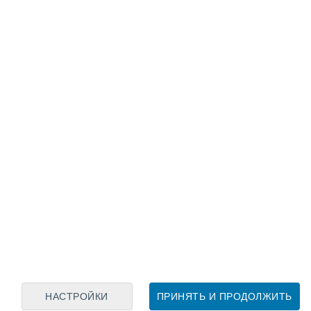
Лунный календарь
пн
вт
ср
чт
пт
сб
вс
7
8
9
10
11
12
13
14
15
16
17
18
19
20
НАСТРОЙКИ
ПРИНЯТЬ И ПРОДОЛЖИТЬ