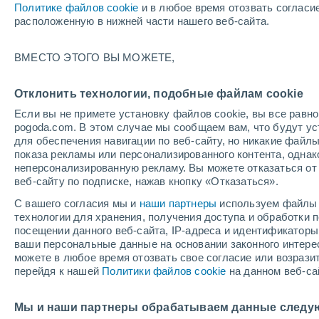
Политике файлов cookie
и в любое время отозвать согласи
+14°
расположенную в нижней части нашего веб-сайта.
ВМЕСТО ЭТОГО ВЫ МОЖЕТЕ,
западны
По ощущениям +14°
3
-
4 м/с
Отклонить технологии, подобные файлам cookie
Если вы не примете установку файлов cookie, вы все рав
pogoda.com. В этом случае мы сообщаем вам, что будут у
Погода на 1 – 7 дней
Карта дождей
Дождевой р
для обеспечения навигации по веб-сайту, но никакие файлы
показа рекламы или персонализированного контента, одна
неперсонализированную рекламу. Вы можете отказаться от 
веб-сайту по подписке, нажав кнопку «Отказаться».
завтра
воскресенье
по
cегодня
С вашего согласия мы и
наши партнеры
используем файлы 
8 Авг.
9 Авг.
7 Авг.
технологии для хранения, получения доступа и обработки
посещении данного веб-сайта, IP-адреса и идентификатор
ваши персональные данные на основании законного интерес
можете в любое время отозвать свое согласие или возрази
60%
перейдя к нашей
Политики файлов cookie
на данном веб-са
0.7 мм
+23°
/
+11°
+27°
/
+13°
+
+19°
/
+13°
Мы и наши партнеры обрабатываем данные следу