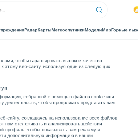
упреждения
Радар
Карты
Метеоспутники
Модели
Мир
Горные лы
алами, чтобы гарантировать высокое качество
к этому веб-сайту, используя один из следующих
oogezand
туп
формации, собранной с помощью файлов cookie или
шу деятельность, чтобы продолжать предлагать вам
...
еб-сайту, соглашаясь на использование всех файлов
яют нам отслеживать и анализировать действия
По часам
ый профиль, чтобы показывать вам рекламу и
В ближайшие часы пасмурно
найти дополнительную информацию в нашей