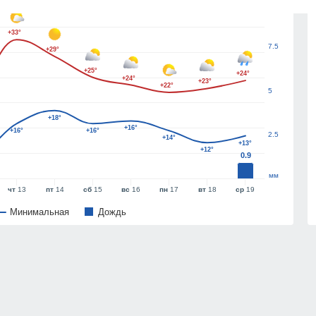
10
+33°
7.5
+29°
+25°
+24°
+24°
+23°
+22°
5
+18°
+16°
+16°
+16°
2.5
+14°
+13°
+12°
0.9
мм
чт
13
пт
14
сб
15
вс
16
пн
17
вт
18
ср
19
Минимальная
Дождь