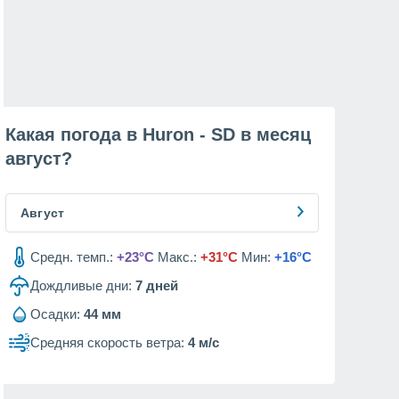
Какая погода в Huron - SD в месяц
август
?
Август
Средн. темп.:
+23°C
Макс.:
+31°C
Мин:
+16°C
Дождливые дни:
7
дней
Осадки:
44 мм
Средняя скорость ветра:
4 м/с