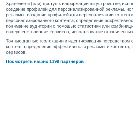
Хранение и (или) доступ к информации на устройстве, исп
5
-
9
м/с
6
-
11
м/с
5
-
9
м/с
создание профилей для персонализированной рекламы, ис
рекламы, создание профилей для персонализации контент
персонализированного контента, определение эффективнос
Погода в Гуроне - SD cегодня
, 7 ав
понимание аудитории с помощью статистики или комбинаци
совершенствование сервисов, использование ограниченных
Ясное небо
+26°
02:00
Точные данные геолокации и идентификация посредством с
Ощущаемая т.
+26°
контент, определение эффективности рекламы и контента, 
сервисов.
Ясное небо
+24°
03:00
Посмотреть наших 1199 партнеров
Ощущаемая т.
+25°
Ясное небо
+22°
05:00
Ощущаемая т.
+22°
Солнечно
+21°
08:00
Ощущаемая т.
+21°
Солнечно
+25°
11:00
Ощущаемая т.
+26°