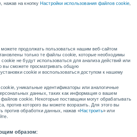
е, нажав на кнопку
Настройки использования файлов cookie
,
ая
ость:
но можете продолжать пользоваться нашим веб-сайтом
становлены только те файлы cookie, которые необходимы
й радар
Метеоспутники
Модели
 cookie не будут использоваться для анализа действий или
ко вы сможете просматривать общую
установки cookie и воспользоваться доступом к нашему
недельник
вторник
среда
четверг
cookie, уникальные идентификаторы или аналогичные
10 Авг.
11 Авг.
12 Авг.
13 Авг.
 персональных данных, таких как информация о вашем
ы файлов cookie. Некоторые поставщики могут обрабатывать
а, против которого вы можете возразить. Для этого вы
ть против обработки данных, нажав «
Настроить
» или
30%
70%
60%
60%
йте.
0.5 мм
0.3 мм
3.5 мм
0.6 мм
34°
/
+22°
+33°
/
+21°
+33°
/
+21°
+32°
/
+20°
ющим образом: