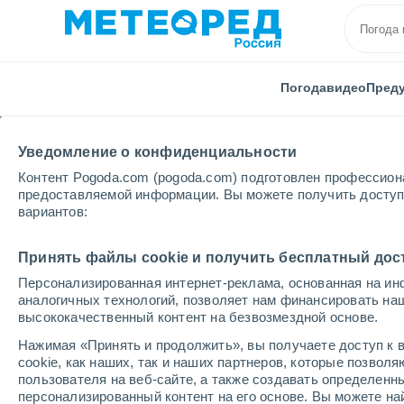
Погода
видео
Пред
Уведомление о конфиденциальности
Контент Pogoda.com (pogoda.com) подготовлен профессион
предоставляемой информации. Вы можете получить доступ 
вариантов:
Главная
США
Южная Дакота
Huron
Принять файлы cookie и получить бесплатный дос
Персонализированная интернет-реклама, основанная на ин
Погода в Гуроне - SD
аналогичных технологий, позволяет нам финансировать на
высококачественный контент на безвозмездной основе.
01:43
пятница
Нажимая «Принять и продолжить», вы получаете доступ к в
cookie, как наших, так и наших партнеров, которые позвол
пользователя на веб-сайте, а также создавать определенн
Ясное небо
персонализированный контент на его основе. Вы можете 