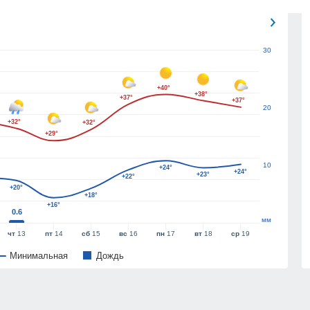
30
+40°
+38°
+37°
+37°
20
+32°
+32°
+29°
10
+24°
+24°
+23°
+22°
+20°
+18°
+16°
0.6
мм
чт
13
пт
14
сб
15
вс
16
пн
17
вт
18
ср
19
Минимальная
Дождь