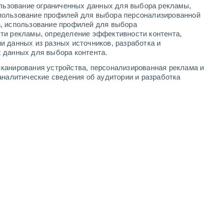
ользование ограниченных данных для выбора рекламы,
6
-
11
м/с
4
-
9
м/с
3
-
12
м/с
5
-
9
м/с
пользование профилей для выбора персонализированной
а, использование профилей для выбора
ти рекламы, определение эффективности контента,
густа
и данных из разных источников, разработка и
 данных для выбора контента.
Северный
0 Низкий
канирования устройства, персонализированная реклама и
5
-
9 м/с
FPS:
нет
аналитические сведения об аудитории и разработка
Северный
0 Низкий
4
-
9 м/с
FPS:
нет
Северный
0 Низкий
5
-
8 м/с
FPS:
нет
Северный
0 Низкий
4
-
8 м/с
FPS:
нет
Северный
4 Средний
3
-
7 м/с
FPS:
6-10