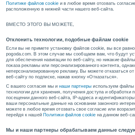
Политике файлов cookie
и в любое время отозвать согласи
+26°
расположенную в нижней части нашего веб-сайта.
Убывающ
ВМЕСТО ЭТОГО ВЫ МОЖЕТЕ,
Освещенн
По ощущениям +26°
32%
Отклонить технологии, подобные файлам cookie
Если вы не примете установку файлов cookie, вы все рав
pogoda.com. В этом случае мы сообщаем вам, что будут у
Погода на 1 – 7 дней
Карта температур
Дождево
для обеспечения навигации по веб-сайту, но никакие файлы
показа рекламы или персонализированного контента, одна
неперсонализированную рекламу. Вы можете отказаться от 
веб-сайту по подписке, нажав кнопку «Отказаться».
завтра
воскресенье
по
cегодня
С вашего согласия мы и
наши партнеры
используем файлы 
8 Авг.
9 Авг.
7 Авг.
технологии для хранения, получения доступа и обработки
посещении данного веб-сайта, IP-адреса и идентификатор
ваши персональные данные на основании законного интерес
можете в любое время отозвать свое согласие или возрази
40%
перейдя к нашей
Политики файлов cookie
на данном веб-са
0.3 мм
+39°
/
+22°
+35°
/
+22°
+
+32°
/
+19°
Мы и наши партнеры обрабатываем данные следу