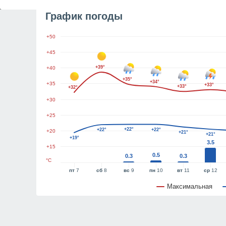
График погоды
+50
+45
+39°
+40
+35°
+34°
+35
+33°
+33°
+32°
+30
+25
+22°
+22°
+22°
+20
+21°
+21°
+19°
3.5
+15
0.5
0.3
0.3
°C
пт
7
сб
8
вс
9
пн
10
вт
11
ср
12
Максимальная