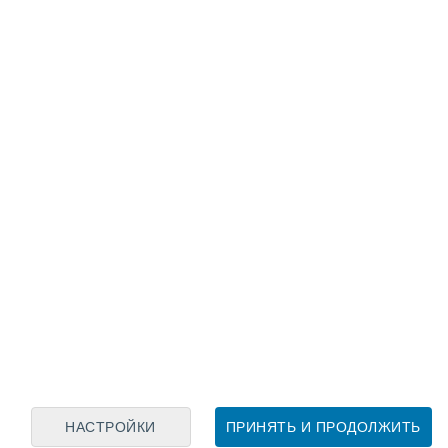
Лунный календарь
пн
вт
ср
чт
пт
сб
вс
7
8
9
10
11
12
13
14
15
16
17
18
19
20
НАСТРОЙКИ
ПРИНЯТЬ И ПРОДОЛЖИТЬ