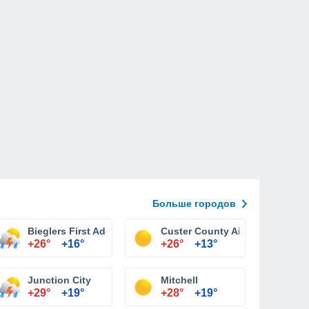
Больше городов
Bieglers First Addition
Custer County Airport
+26°
+16°
+26°
+13°
Junction City
Mitchell
+29°
+19°
+28°
+19°