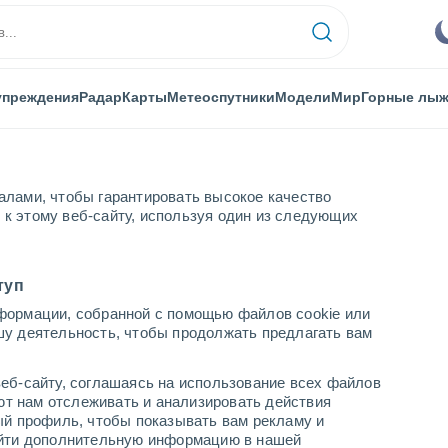
упреждения
Радар
Карты
Метеоспутники
Модели
Мир
Горные лы
алами, чтобы гарантировать высокое качество
к этому веб-сайту, используя один из следующих
туп
формации, собранной с помощью файлов cookie или
шу деятельность, чтобы продолжать предлагать вам
...
еб-сайту, соглашаясь на использование всех файлов
яют нам отслеживать и анализировать действия
По часам
ый профиль, чтобы показывать вам рекламу и
В ближайшие часы безоблачно
найти дополнительную информацию в нашей