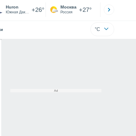
Huron
Москва
Санкт-
+26°
+27°
Южная Дакота
Россия
Са
°C
жи