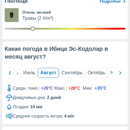
Пыльца
с помощью
Подробно
или
данных из
Очень низкий
чников,
Травы (2 #/m³)
и
вование
ие
х данных
Какая погода в Ибица Эс-Кодолар в
контента.
месяц
август
?
ные
и
ция
й
Июнь
Июль
Август
Сентябрь
Октябрь
Ноябрь
м
я
Средн. темп.:
+26°C
Макс.:
+28°C
Мин:
+25°C
рованная
Дождливые дни:
2
дней
нтент,
е
Осадки:
14 мм
сти рекламы
Средняя скорость ветра:
4 м/с
ие сведения
и и