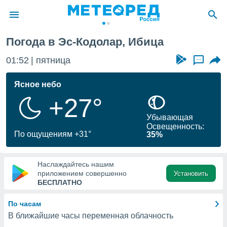
ар
Погода в Эс-Кодолар, Ибица
ие о
циальности
01:52
пятница
...
oda.com
)
Ясное небо
+27°
алами,
тировать
Убывающая
ество
Освещенность:
яемой
По ощущениям +31°
35%
. Вы можете
ступ к этому
используя
Наслаждайтесь нашим
едующих
приложением совершенно
Установить
БЕСПЛАТНО
файлы
По часам
олучить
В ближайшие часы переменная облачность
й доступ