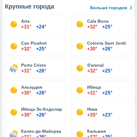
Крупные города
Больше городов
Arta
Cala Bona
+31°
+24°
+32°
+25°
Can Picafort
Colonia Sant Jordi
+32°
+25°
+30°
+26°
Porto Cristo
S'arenal
+31°
+26°
+32°
+25°
Алькудия
Ибица
+30°
+26°
+31°
+25°
Ибица Эс-Кодолар
Инка
+30°
+26°
+35°
+23°
Калес-де-Майорка
Кальвия
+31°
+26°
+32°
+25°