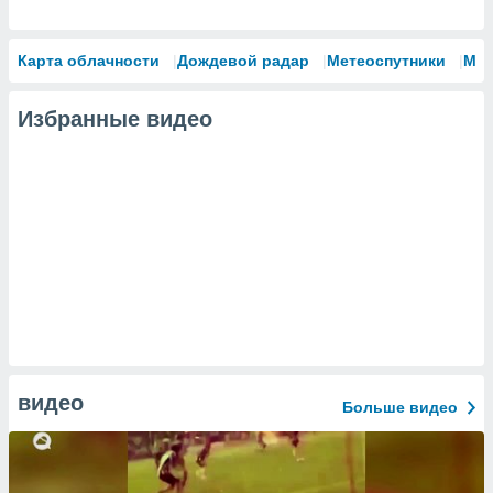
Карта облачности
Дождевой радар
Метеоспутники
Мо
Избранные видео
видео
Больше видео