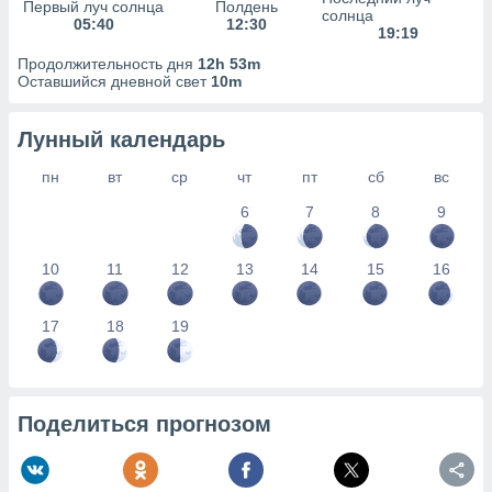
сервисов.
Первый луч солнца
Полдень
солнца
05:40
12:30
19:19
 наших 1199
неров
Продолжительность дня
12h 53m
Оставшийся дневной свет
10m
Лунный календарь
пн
вт
ср
чт
пт
сб
вс
6
7
8
9
10
11
12
13
14
15
16
17
18
19
Поделиться прогнозом