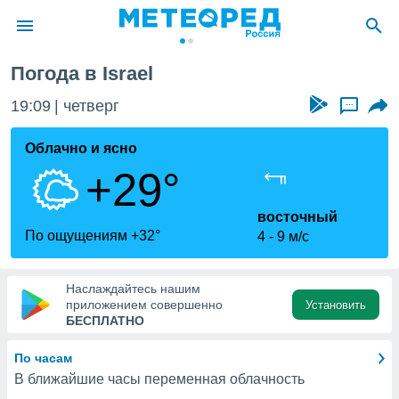
Погода в Israel
ие о
циальности
19:09
четверг
...
oda.com
)
Облачно и ясно
+29°
алами,
тировать
ество
восточный
яемой
По ощущениям +32°
4
9 м/с
. Вы можете
ступ к этому
используя
Наслаждайтесь нашим
едующих
приложением совершенно
Установить
БЕСПЛАТНО
файлы
По часам
олучить
В ближайшие часы переменная облачность
й доступ