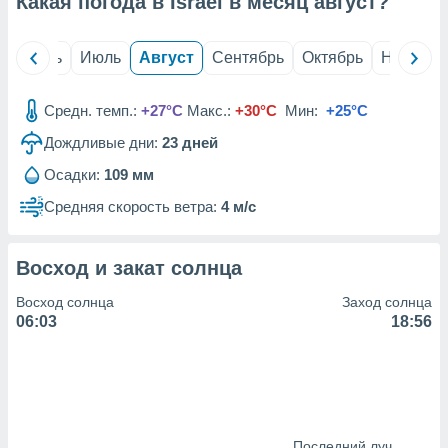
Какая погода в Israel в месяц
август
?
с помощью
или
данных из
й
Июнь
Июль
Август
Сентябрь
Октябрь
Ноябрь
чников,
и
вование
Средн. темп.:
+27°C
Макс.:
+30°C
Мин:
+25°C
ие
Дождливые дни:
23
дней
х данных
контента.
Осадки:
109 мм
ные
Средняя скорость ветра:
4 м/с
и
ция
м
Восход и закат солнца
я
Восход солнца
Заход солнца
рованная
06:03
18:56
нтент,
е
сти рекламы
ие сведения
и и
Последний луч