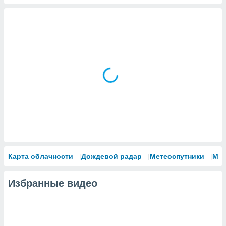
Карта облачности
Дождевой радар
Метеоспутники
Мо
Избранные видео