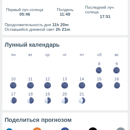
сервисов.
Последний луч
Первый луч солнца
Полдень
 наших 1199
солнца
05:46
11:49
неров
17:51
Продолжительность дня
11h 20m
Оставшийся дневной свет
2h 21m
Лунный календарь
пн
вт
ср
чт
пт
сб
вс
8
9
10
11
12
13
14
15
16
17
18
19
20
21
Поделиться прогнозом