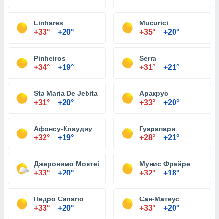
Linhares
Mucurici
+33°
+20°
+35°
+20°
Pinheiros
Serra
+34°
+19°
+31°
+21°
Sta Maria De Jebita
Аракрус
+31°
+20°
+33°
+20°
Афонсу-Клаудиу
Гуарапари
+32°
+19°
+28°
+21°
Джеронимо Монтейро
Мунис Фрейре
+33°
+20°
+32°
+18°
Педро Canario
Сан-Матеус
+33°
+20°
+33°
+20°