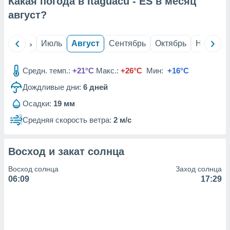
Какая погода в Itaguacu - ES в месяц
с помощью
или
август
?
данных из
чников,
и
й
Июнь
Июль
Август
Сентябрь
Октябрь
Ноябрь
вование
ие
Средн. темп.:
+21°C
Макс.:
+26°C
Мин:
+16°C
х данных
Дождливые дни:
6
дней
контента.
Осадки:
19 мм
ные
и
Средняя скорость ветра:
2 м/с
ция
м
я
Восход и закат солнца
рованная
Восход солнца
Заход солнца
нтент,
06:09
17:29
е
сти рекламы
ие сведения
и и