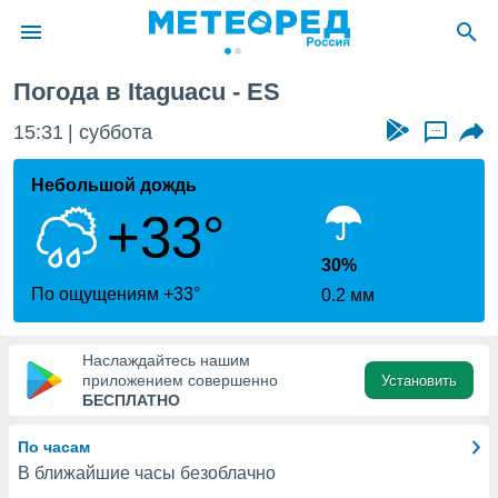
Погода в Itaguacu - ES
ие о
циальности
15:31
суббота
...
oda.com
)
Небольшой дождь
+33°
алами,
тировать
ество
30%
яемой
По ощущениям +33°
0.2 мм
. Вы можете
ступ к этому
используя
Наслаждайтесь нашим
едующих
приложением совершенно
Установить
БЕСПЛАТНО
файлы
По часам
олучить
В ближайшие часы безоблачно
й доступ