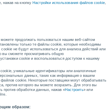
е, нажав на кнопку
Настройки использования файлов cookie
,
оранжевое
предупреждение
Значительное предупреждение о
гроза Итурбе сегодня
Понижение температуры
В первой половине дня
но можете продолжать пользоваться нашим веб-сайтом
становлены только те файлы cookie, которые необходимы
адар
Метеоспутники
Модели
 cookie не будут использоваться для анализа действий или
ко вы сможете просматривать общую
установки cookie и воспользоваться доступом к нашему
кресенье
понедельник
вторник
среда
cookie, уникальные идентификаторы или аналогичные
9 Авг.
10 Авг.
11 Авг.
12 Авг.
 персональных данных, таких как информация о вашем
ы файлов cookie. Некоторые поставщики могут обрабатывать
а, против которого вы можете возразить. Для этого вы
ть против обработки данных, нажав «
Настроить
» или
70%
70%
йте.
1.2 мм
2 мм
0°
/
+13°
+18°
/
+12°
+15°
/
+13°
+19°
/
+14°
ющим образом: