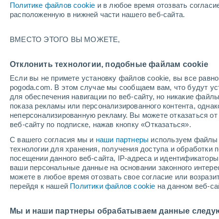
Политике файлов cookie
и в любое время отозвать согласи
+27°
расположенную в нижней части нашего веб-сайта.
30%
ВМЕСТО ЭТОГО ВЫ МОЖЕТЕ,
По ощущениям +28°
0.1 мм
Отклонить технологии, подобные файлам cookie
Если вы не примете установку файлов cookie, вы все рав
pogoda.com. В этом случае мы сообщаем вам, что будут у
Погода на 1 – 7 дней
Карта дождей
Дождевой р
для обеспечения навигации по веб-сайту, но никакие файлы
показа рекламы или персонализированного контента, одна
неперсонализированную рекламу. Вы можете отказаться от 
веб-сайту по подписке, нажав кнопку «Отказаться».
завтра
суббота
вос
cегодня
С вашего согласия мы и
наши партнеры
используем файлы 
7 Авг.
8 Авг.
6 Авг.
технологии для хранения, получения доступа и обработки
посещении данного веб-сайта, IP-адреса и идентификатор
ваши персональные данные на основании законного интерес
можете в любое время отозвать свое согласие или возрази
60%
90%
перейдя к нашей
Политики файлов cookie
на данном веб-са
0.8 мм
6.3 мм
+20°
/
+11°
+25°
/
+11°
+2
+30°
/
+18°
Мы и наши партнеры обрабатываем данные следу