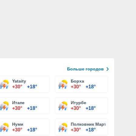
Больше городов
Yataity
Борха
+30°
+18°
+30°
+18°
o Гарай
Итапе
Итурбе
+30°
+18°
+30°
+18°
Нуми
Полковник Мартинес
+30°
+18°
+30°
+18°