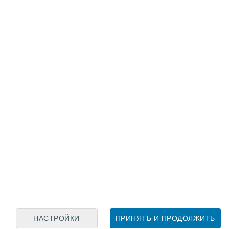
Лунный календарь
пн
вт
ср
чт
пт
сб
вс
6
7
8
9
10
11
12
13
14
15
16
17
18
19
НАСТРОЙКИ
ПРИНЯТЬ И ПРОДОЛЖИТЬ