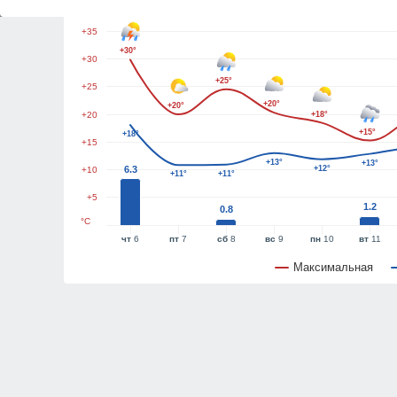
+40
+35
+30°
+30
+25°
+25
+20°
+20°
+20
+18°
+15°
+18°
+15
+13°
+13°
6.3
+12°
+10
+11°
+11°
+5
1.2
0.8
°C
чт
6
пт
7
сб
8
вс
9
пн
10
вт
11
Максимальная