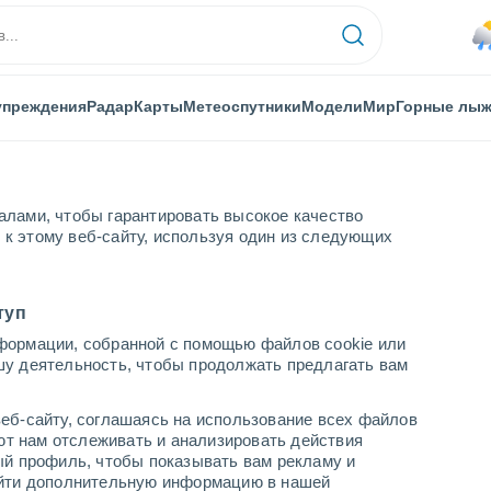
упреждения
Радар
Карты
Метеоспутники
Модели
Мир
Горные лы
алами, чтобы гарантировать высокое качество
к этому веб-сайту, используя один из следующих
туп
формации, собранной с помощью файлов cookie или
шу деятельность, чтобы продолжать предлагать вам
...
еб-сайту, соглашаясь на использование всех файлов
яют нам отслеживать и анализировать действия
По часам
ый профиль, чтобы показывать вам рекламу и
В ближайшие часы моросящий
найти дополнительную информацию в нашей
дождь