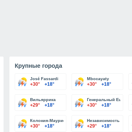
Крупные города
José Fassardi
Mbocayaty
+30°
+18°
+30°
+18°
Вильяррика
Генеральный Eugeni
+29°
+18°
+30°
+18°
Колония-Маурисио-Хосе Troche
Независимость
+30°
+18°
+29°
+18°