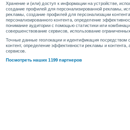
Хранение и (или) доступ к информации на устройстве, исп
5
-
10
м/с
6
-
13
м/с
5
6
-
14
м/с
создание профилей для персонализированной рекламы, ис
рекламы, создание профилей для персонализации контент
персонализированного контента, определение эффективнос
Погода в Итурбе cегодня
, 6 августа
понимание аудитории с помощью статистики или комбинаци
совершенствование сервисов, использование ограниченных
Переменная обл
+29°
Точные данные геолокации и идентификация посредством с
17:00
Ощущаемая т.
+3
контент, определение эффективности рекламы и контента, 
сервисов.
Небольшой дож
30%
+27°
Посмотреть наших 1199 партнеров
18:00
0.1 мм
Ощущаемая т.
+2
Облачно и ясно
+26°
19:00
Ощущаемая т.
+2
Буря
60%
+21°
20:00
4.1 мм
Ощущаемая т.
+2
Небольшой дож
90%
+20°
21:00
1.2 мм
Ощущаемая т.
+2