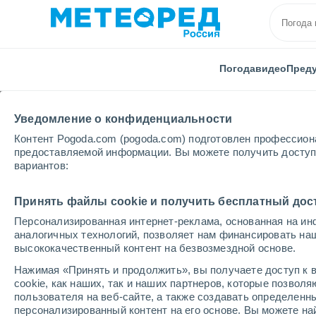
Погода
видео
Пред
Уведомление о конфиденциальности
Контент Pogoda.com (pogoda.com) подготовлен профессион
предоставляемой информации. Вы можете получить доступ 
вариантов:
Главная
Парагвай
Гуайра
Итурбе
Принять файлы cookie и получить бесплатный дос
Персонализированная интернет-реклама, основанная на ин
Погода в Итурбе
аналогичных технологий, позволяет нам финансировать на
высококачественный контент на безвозмездной основе.
17:38
четверг
Нажимая «Принять и продолжить», вы получаете доступ к в
cookie, как наших, так и наших партнеров, которые позвол
пользователя на веб-сайте, а также создавать определенн
Небольшой дождь
персонализированный контент на его основе. Вы можете 