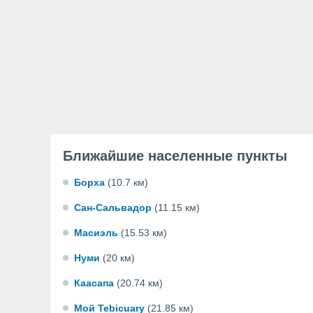
Ближайшие населенные пункты
Борха
(10.7 км)
Сан-Сальвадор
(11.15 км)
Масиэль
(15.53 км)
Нуми
(20 км)
Каасапа
(20.74 км)
Мой Tebicuary
(21.85 км)