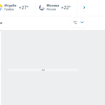
Итурбе
Москва
Санкт-
+27°
+22°
Гуайра
Россия
Са
°C
жи