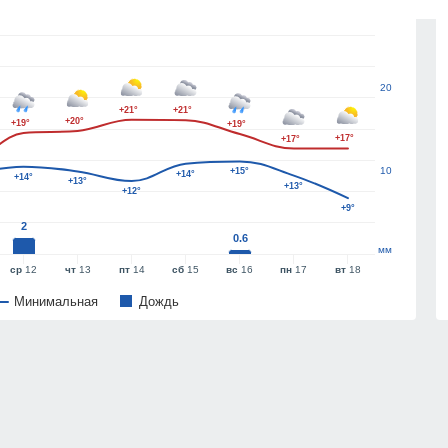
30
20
+21°
+21°
+20°
+19°
+19°
+17°
+17°
10
+15°
+14°
+14°
+13°
+13°
+12°
+9°
2
0.6
мм
ср
12
чт
13
пт
14
сб
15
вс
16
пн
17
вт
18
Минимальная
Дождь