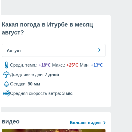
Какая погода в Итурбе в месяц
август
?
Август
Средн. темп.:
+18°C
Макс.:
+25°C
Мин:
+13°C
Дождливые дни:
7
дней
Осадки:
90 мм
Средняя скорость ветра:
3 м/с
видео
Больше видео