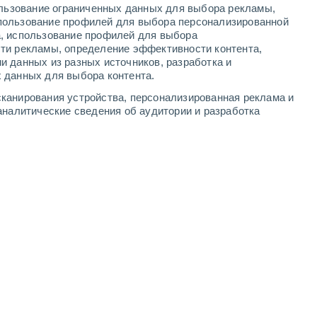
ользование ограниченных данных для выбора рекламы,
-
10
м/с
5
-
11
м/с
4
-
8
м/с
3
-
8
м/с
пользование профилей для выбора персонализированной
а, использование профилей для выбора
ти рекламы, определение эффективности контента,
и данных из разных источников, разработка и
 данных для выбора контента.
ачность
Северный
0 Низкий
канирования устройства, персонализированная реклама и
1°
5
-
10 м/с
FPS:
нет
аналитические сведения об аудитории и разработка
дь
северо-западный
0 Низкий
8°
4
-
9 м/с
FPS:
нет
северо-западный
0 Низкий
7°
3
-
8 м/с
FPS:
нет
юго-западный
0 Низкий
1°
6
-
14 м/с
FPS:
нет
дь
южный
0 Низкий
0°
4
-
10 м/с
FPS:
нет