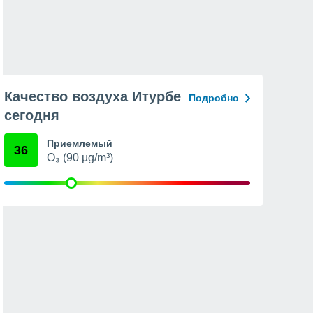
Качество воздуха Итурбе
Подробно
сегодня
Приемлемый
36
O₃ (90 µg/m³)