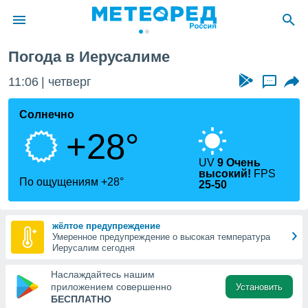
Погода в Иерусалиме
ие о
циальности
11:06
четверг
...
oda.com
)
Солнечно
+28°
алами,
тировать
ество
UV
9 Очень
высокий!
FPS
яемой
По ощущениям +28°
25-50
. Вы можете
ступ к этому
используя
жёлтое предупреждение
едующих
Умеренное предупреждение о высокая температура
Иерусалим сегодня
файлы
Наслаждайтесь нашим
олучить
приложением совершенно
Установить
й доступ
БЕСПЛАТНО