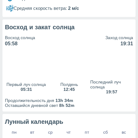
сервисов.
Средняя скорость ветра:
2 м/с
 наших 1199
неров
Восход и закат солнца
Восход солнца
Заход солнца
05:58
19:31
Последний луч
Первый луч солнца
Полдень
солнца
05:31
12:45
19:57
Продолжительность дня
13h 34m
Оставшийся дневной свет
8h 52m
Лунный календарь
пн
вт
ср
чт
пт
сб
вс