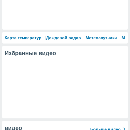
Карта температур
Дождевой радар
Метеоспутники
Мод
Избранные видео
видео
Больше видео