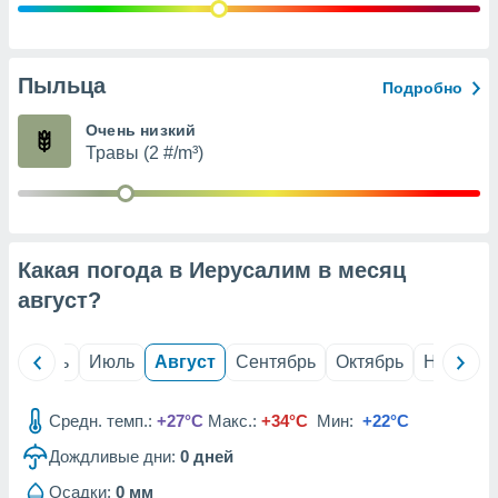
с помощью
или
данных из
чников,
Пыльца
и
Подробно
вование
Очень низкий
ие
Травы (2 #/m³)
х данных
контента.
ные
и
Какая погода в Иерусалим в месяц
ция
м
август
?
я
рованная
й
Июнь
Июль
Август
Сентябрь
Октябрь
Ноябрь
нтент,
е
сти рекламы
Средн. темп.:
+27°C
Макс.:
+34°C
Мин:
+22°C
Дождливые дни:
0
дней
ие сведения
и и
Осадки:
0 мм