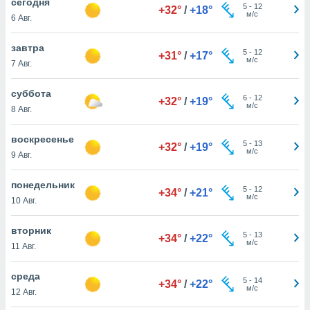
cегодня
 и
5
-
12
+32°
/
+18°
м/с
ть действия
6 Авг.
я на веб-
же
завтра
5
-
12
+31°
/
+17°
пределенный
м/с
7 Авг.
обы
вам рекламу
суббота
зированный
6
-
12
+32°
/
+19°
м/с
8 Авг.
го основе.
айти
ьную
воскресенье
5
-
13
+32°
/
+19°
 в нашей
м/с
9 Авг.
йлов cookie
ремя
понедельник
гласие,
5
-
12
+34°
/
+21°
м/с
10 Авг.
опку
спользования
 cookie
вторник
5
-
13
+34°
/
+22°
нную в
м/с
11 Авг.
и нашего
среда
5
-
14
+34°
/
+22°
м/с
12 Авг.
ОГО ВЫ