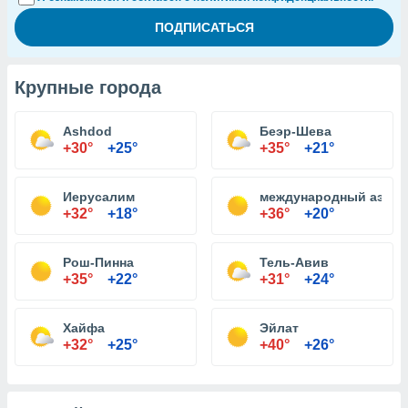
Крупные города
Ashdod
Беэр-Шева
+30°
+25°
+35°
+21°
Иерусалим
международный аэроп
+32°
+18°
+36°
+20°
Рош-Пинна
Тель-Авив
+35°
+22°
+31°
+24°
Хайфа
Эйлат
+32°
+25°
+40°
+26°