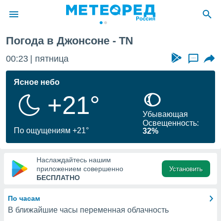
Погода в Джонсоне - TN
ие о
циальности
00:23
пятница
...
oda.com
)
Ясное небо
+21°
алами,
тировать
Убывающая
ество
Освещенность:
яемой
По ощущениям +21°
32%
. Вы можете
ступ к этому
используя
Наслаждайтесь нашим
едующих
приложением совершенно
Установить
БЕСПЛАТНО
файлы
По часам
олучить
В ближайшие часы переменная облачность
й доступ