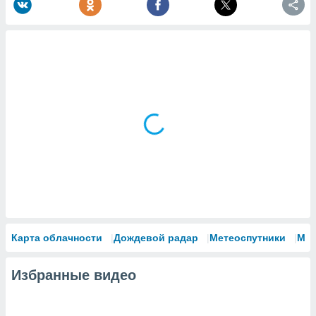
Карта облачности
Дождевой радар
Метеоспутники
Мо
Избранные видео