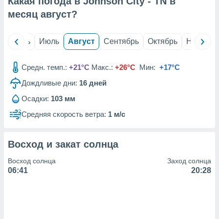
Какая погода в Johnson City - TN в
с помощью
или
месяц
август
?
данных из
чников,
и
й
Июнь
Июль
Август
Сентябрь
Октябрь
Ноябрь
вование
ие
Средн. темп.:
+21°C
Макс.:
+26°C
Мин:
+17°C
х данных
Дождливые дни:
16
дней
контента.
Осадки:
103 мм
ные
и
Средняя скорость ветра:
1 м/с
ция
м
я
Восход и закат солнца
рованная
Восход солнца
Заход солнца
нтент,
06:41
20:28
е
сти рекламы
ие сведения
и и