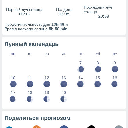
сервисов.
Последний луч
Первый луч солнца
Полдень
 наших 1199
солнца
06:13
13:35
неров
20:56
Продолжительность дня
13h 48m
Время восхода солнца
5h 50 min
Лунный календарь
пн
вт
ср
чт
пт
сб
вс
7
8
9
10
11
12
13
14
15
16
17
18
19
20
Поделиться прогнозом