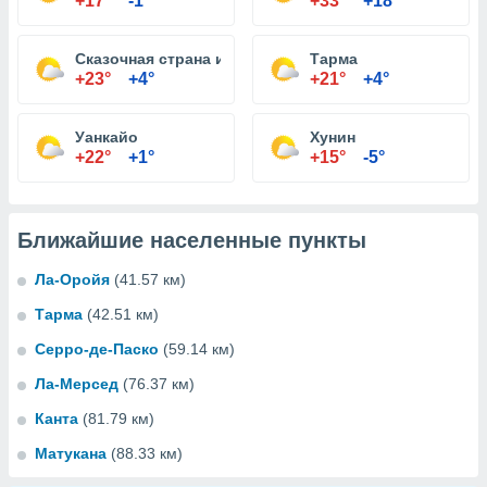
+17°
-1°
+33°
+18°
Сказочная страна изобилия и праздности
Тарма
+23°
+4°
+21°
+4°
Уанкайо
Хунин
+22°
+1°
+15°
-5°
Ближайшие населенные пункты
Ла-Оройя
(41.57 км)
Тарма
(42.51 км)
Серро-де-Паско
(59.14 км)
Ла-Мерсед
(76.37 км)
Канта
(81.79 км)
Матукана
(88.33 км)