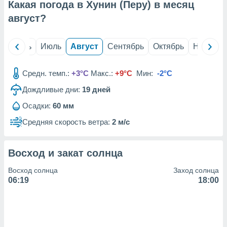
с помощью
Какая погода в Хунин (Перу) в месяц
или
август
?
данных из
чников,
и
й
Июнь
Июль
Август
Сентябрь
Октябрь
Ноябрь
вование
ие
Средн. темп.:
+3°C
Макс.:
+9°C
Мин:
-2°C
х данных
контента.
Дождливые дни:
19
дней
ные
Осадки:
60 мм
и
Средняя скорость ветра:
2 м/с
ция
м
я
Восход и закат солнца
рованная
Восход солнца
Заход солнца
нтент,
06:19
18:00
е
сти рекламы
ие сведения
и и