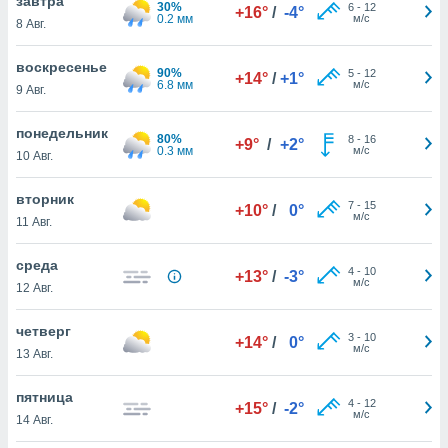
завтра
 и
30%
6
-
12
+16°
/
-4°
0.2 мм
м/с
8 Авг.
ть действия
я на веб-
же
воскресенье
90%
5
-
12
+14°
/
+1°
пределенный
6.8 мм
м/с
9 Авг.
обы
вам рекламу
понедельник
80%
зированный
8
-
16
+9°
/
+2°
0.3 мм
м/с
10 Авг.
го основе.
айти
ьную
вторник
7
-
15
+10°
/
0°
 в нашей
м/с
11 Авг.
йлов cookie
ремя
среда
4
-
10
гласие,
+13°
/
-3°
м/с
12 Авг.
опку
спользования
 cookie
четверг
3
-
10
+14°
/
0°
нную в
м/с
13 Авг.
и нашего
пятница
4
-
12
+15°
/
-2°
м/с
14 Авг.
ОГО ВЫ