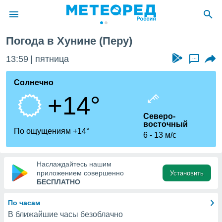
Погода в Хунине (Перу)
ие о
циальности
13:59
пятница
...
oda.com
)
Солнечно
+14°
алами,
тировать
Северо-
ество
восточный
яемой
По ощущениям +14°
6
13 м/с
. Вы можете
ступ к этому
используя
едующих
Наслаждайтесь нашим
приложением совершенно
Установить
БЕСПЛАТНО
файлы
олучить
По часам
й доступ
В ближайшие часы безоблачно