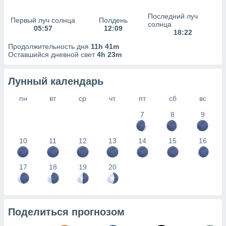
сервисов.
Последний луч
 наших 1199
Первый луч солнца
Полдень
солнца
неров
05:57
12:09
18:22
Продолжительность дня
11h 41m
Оставшийся дневной свет
4h 23m
Лунный календарь
пн
вт
ср
чт
пт
сб
вс
7
8
9
10
11
12
13
14
15
16
17
18
19
20
Поделиться прогнозом